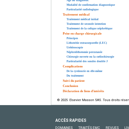
Âge au diagnostic
Modalité de confirmation diagnostique
Particularité radiologique
Traitement médical
Traitement médical initial
Traitement de seconde intention
Traitement de la colique néphrétique
Prise en charge chirurgicale
Principes
Lithotritie extracorporelle (LEC)
Urétéroscopie
Néphrolithotomie percutanée
Chirurgie ouverte ou la cœliochirurgie
Particularité des sondes double J
Complications
De la cystinurie en elle-même
Du traitement
Suivi du patient
Conclusion
Déclaration de liens d'intérêts
© 2025 Elsevier Masson SAS. Tous droits réser
ACCÈS RAPIDES
DOMAINES
TRAITÉS EMC
REVUES
LI