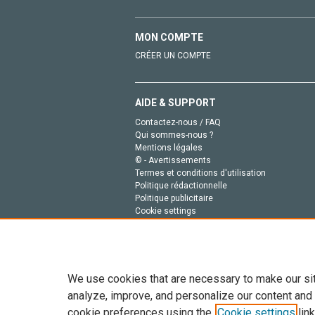
MON COMPTE
CRÉER UN COMPTE
AIDE & SUPPORT
Contactez-nous / FAQ
Qui sommes-nous ?
Mentions légales
© - Avertissements
Termes et conditions d'utilisation
Politique rédactionnelle
Politique publicitaire
Cookie settings
Politique de la vie privée
We use cookies that are necessary to make our si
analyze, improve, and personalize our content and
cookie preferences using the
Cookie settings
link
Tout le contenu de ce site: Copyright © 2026 Else