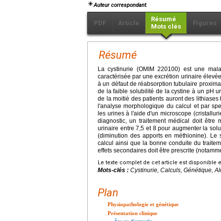
Auteur correspondant.
Résumé
PDF
Article
Figures
Mots clés
Résumé
La cystinurie (OMIM 220100) est une malad
caractérisée par une excrétion urinaire élevée
à un défaut de réabsorption tubulaire proximal
de la faible solubilité de la cystine à un pH 
de la moitié des patients auront des lithiases b
l'analyse morphologique du calcul et par spec
les urines à l'aide d'un microscope (cristallu
diagnostic, un traitement médical doit être 
urinaire entre 7,5 et 8 pour augmenter la solu
(diminution des apports en méthionine). Le s
calcul ainsi que la bonne conduite du traiteme
effets secondaires doit être prescrite (notamm
Le texte complet de cet article est disponible 
Mots-clés :
Cystinurie, Calculs, Génétique, Al
Plan
Physiopathologie et génétique
Présentation clinique