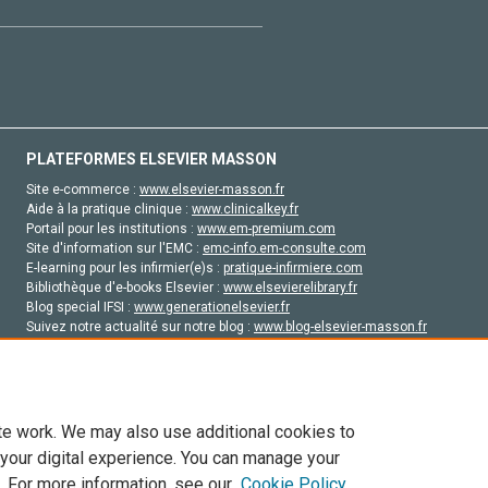
PLATEFORMES ELSEVIER MASSON
Site e-commerce :
www.elsevier-masson.fr
Aide à la pratique clinique :
www.clinicalkey.fr
Portail pour les institutions :
www.em-premium.com
Site d'information sur l'EMC :
emc-info.em-consulte.com
E-learning pour les infirmier(e)s :
pratique-infirmiere.com
Bibliothèque d'e-books Elsevier :
www.elsevierelibrary.fr
Blog special IFSI :
www.generationelsevier.fr
Suivez notre actualité sur notre blog :
www.blog-elsevier-masson.fr
Site d'emploi en santé :
emploisante.com
te work. We may also use additional cookies to
 your digital experience. You can manage your
. For more information, see our
Cookie Policy
vier, ses concédants de licence et ses contributeurs. Tout les droits sont réservés, y 