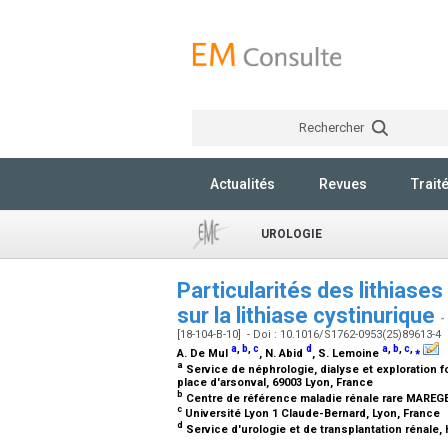
Rechercher
Actualités
Revues
Trait
UROLOGIE
Particularités des lithiases
sur la lithiase cystinurique
-
[18-104-B-10] - Doi : 10.1016/S1762-0953(25)89613-4
a
,
b
,
c
d
a
,
b
,
c
,
⁎
A. De Mul
, N. Abid
, S. Lemoine
a
Service de néphrologie, dialyse et exploration fo
place d'arsonval, 69003 Lyon, France
b
Centre de référence maladie rénale rare MAREGE
c
Université Lyon 1 Claude-Bernard, Lyon, France
d
Service d'urologie et de transplantation rénale,