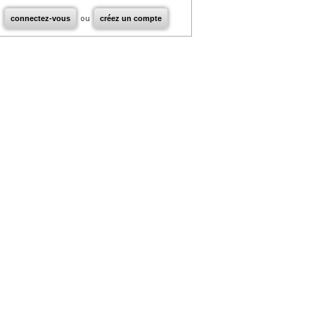
connectez-vous
ou
créez un compte