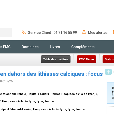
Service Client : 01 71 16 55 99
Mes alertes
Rechercher
és EMC
Domaines
Livres
Compléments
Table des matières
EMC Démo
S'abon
 en dehors des lithiases calciques : focus
 07/02/25
B
p
nctionnelle rénale, Hôpital Édouard-Herriot, Hospices civils de Lyon, 5,
L
u
, Hospices civils de Lyon, Lyon, France
 Hôpital Édouard-Herriot, Hospices civils de Lyon, Lyon, France