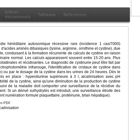
Arbres
Tableaux
Références
décisionnels
ie héréditaire autosomique récessive rare (incidence 1 cas/7000)
 d'acides aminés dibasiques (lysine, arginine, ornithine et cystine), due
e, conduisant à la formation récurrente de calculs de cystine en raison
urinaire normal. Les calculs apparaissent souvent entre 15-20 ans. Plus
ilatérales et récidivantes. Le diagnostic de cystinurie peut être fait par
trophotométrie infrarouge, l'identification de cristaux de cystine dans
rie) ou par le dosage de la cystine dans les urines de 24 heures. Dès le
mis en place : hyperdiurèse supérieure à 3 l, alcalinisation avec pH
bilité de la cystine, ainsi qu'une diminution de la production de cystine
uivi de la maladie doit comporter une surveillance de la récidive du
nt. Si un dérivé sulhydrylés est introduit, une surveillance étroite des
ent numération formule plaquettaire, protéinurie, bilan hépatique).
en PDF.
calinisation