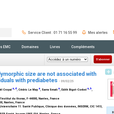
Service Client : 01 71 16 55 99
Mes alertes
Rechercher
és EMC
Domaines
Livres
Compléments
S'abonner
lymorphic size are not associated with
viduals with prediabetes
- 09/02/25
a
,
d
a
a
a
,
b
aël Croyal
, Cédric Le May
, Sarra Smati
, Edith Bigot-Corbel
,
institut du thorax, F-44000, Nantes, France
00, Nantes, France
niversitaire 11: Santé Publique, Clinique des données, INSERM, CIC 1413,
B
SFR Santé, Inserm UMS 016, Nantes, France