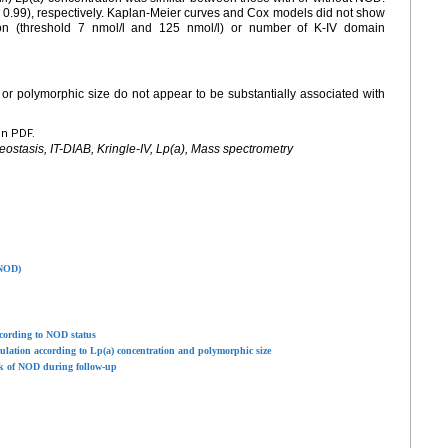
 0.99), respectively. Kaplan-Meier curves and Cox models did not show
ion (threshold 7 nmol/l and 125 nmol/l) or number of K-IV domain
n or polymorphic size do not appear to be substantially associated with
en PDF.
eostasis, IT-DIAB, Kringle-IV, Lp(a), Mass spectrometry
(NOD)
according to NOD status
opulation according to Lp(a) concentration and polymorphic size
sk of NOD during follow-up