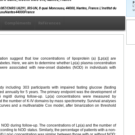
p
L
 U1087/CNRS U6291, IRS-UN, 8 quai Moncousu, 44000, Nantes, France.L'institut du
u
ousuNantes44000France
Compléments
Références
tion suggest that low concentrations of lipoprotein (a) [Lp(a)] are
diabetes. Here, we aim to determine whether Lp(a) plasma concentration
were associated with new-onset diabetes (NOD) in individuals with
dy including 303 participants with impaired fasting glucose (fasting
ed annually for 5 years. The primary endpoint was the development of
 mg/dl during follow-up. Lp(a) concentrations were measured by
d the number of K-IV domains by mass spectrometry. Survival analyses
rves and a multivariable Cox model, after binarization on threshold
 NOD during follow-up. The concentrations of Lp(a) and the number of
ccording to NOD status. Similarly, the percentage of patients with a non-
l/l) Lp(a) concentration was similar between those with or without NOD: