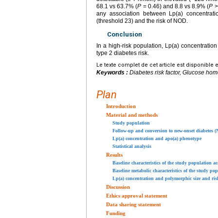
68.1 vs 63.7% (
P
= 0.46) and 8.8 vs 8.9% (
P
>
any association between Lp(a) concentrat
(threshold 23) and the risk of NOD.
Conclusion
In a high-risk population, Lp(a) concentratio
type 2 diabetes risk.
Le texte complet de cet article est disponible 
Keywords :
Diabetes risk factor, Glucose hom
Plan
Introduction
Material and methods
Study population
Follow-up and conversion to new-onset diabetes 
Lp(a) concentration and apo(a) phenotype
Statistical analysis
Results
Baseline characteristics of the study population 
Baseline metabolic characteristics of the study p
Lp(a) concentration and polymorphic size and ri
Discussion
Ethics approval statement
Data sharing statement
Funding