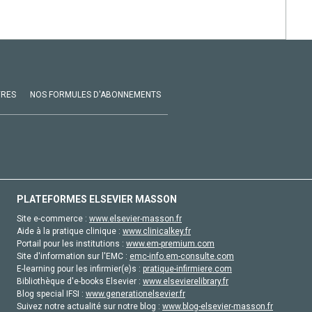
VRES
NOS FORMULES D'ABONNEMENTS
PLATEFORMES ELSEVIER MASSON
Site e-commerce :
www.elsevier-masson.fr
Aide à la pratique clinique :
www.clinicalkey.fr
Portail pour les institutions :
www.em-premium.com
Site d'information sur l'EMC :
emc-info.em-consulte.com
E-learning pour les infirmier(e)s :
pratique-infirmiere.com
Bibliothèque d'e-books Elsevier :
www.elsevierelibrary.fr
Blog special IFSI :
www.generationelsevier.fr
Suivez notre actualité sur notre blog :
www.blog-elsevier-masson.fr