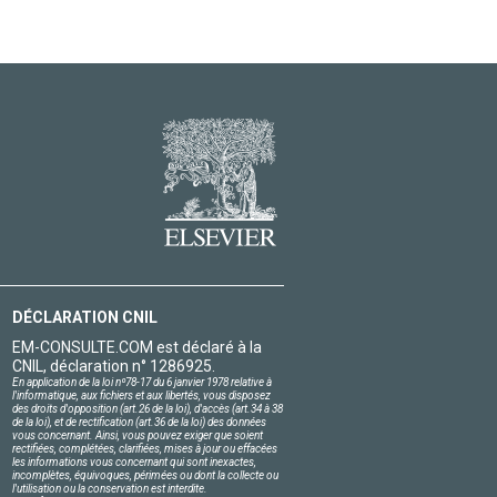
DÉCLARATION CNIL
EM-CONSULTE.COM est déclaré à la
CNIL, déclaration n° 1286925.
En application de la loi nº78-17 du 6 janvier 1978 relative à
l'informatique, aux fichiers et aux libertés, vous disposez
des droits d'opposition (art.26 de la loi), d'accès (art.34 à 38
de la loi), et de rectification (art.36 de la loi) des données
vous concernant. Ainsi, vous pouvez exiger que soient
rectifiées, complétées, clarifiées, mises à jour ou effacées
les informations vous concernant qui sont inexactes,
incomplètes, équivoques, périmées ou dont la collecte ou
l'utilisation ou la conservation est interdite.