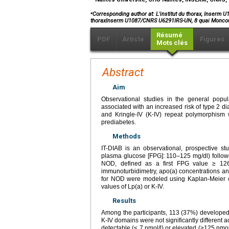
⁎
Corresponding author at: L'institut du thorax, Inserm
thoraxInserm U1087/CNRS U6291IRS-UN, 8 quai Monc
Résumé
PDF
Article
Figures
Mots clés
Abstract
Aim
Observational studies in the general popula
associated with an increased risk of type 2 
and Kringle-IV (K-IV) repeat polymorphism 
prediabetes.
Methods
IT-DIAB is an observational, prospective stu
plasma glucose [FPG]: 110–125 mg/dl) follow
NOD, defined as a first FPG value ≥ 126
immunoturbidimetry, apo(a) concentrations an
for NOD were modeled using Kaplan-Meier cu
values of Lp(a) or K-IV.
Results
Among the participants, 113 (37%) developed
K-IV domains were not significantly different a
detectable (≤ 7 nmol/l) or elevated (>125 nmo