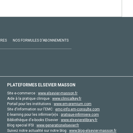
VRES
NOS FORMULES D'ABONNEMENTS
PLATEFORMES ELSEVIER MASSON
Site e-commerce :
www.elsevier-masson.fr
Aide à la pratique clinique :
www.clinicalkey.fr
Portail pour les institutions :
www.em-premium.com
Site d'information sur l'EMC :
emc-info.em-consulte.com
E-learning pour les infirmier(e)s :
pratique-infirmiere.com
Bibliothèque d'e-books Elsevier :
www.elsevierelibrary.fr
Blog special IFSI :
www.generationelsevier.fr
Suivez notre actualité sur notre blog :
www.blog-elsevier-masson.fr