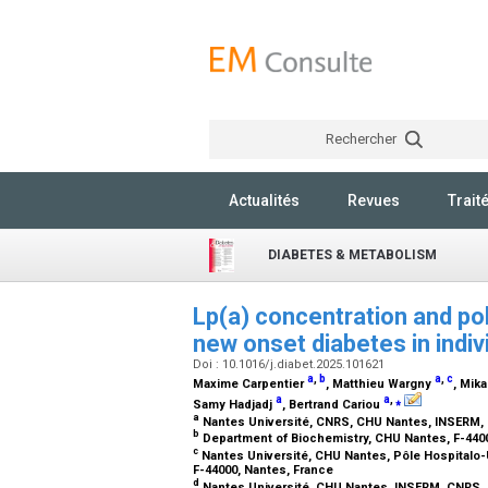
Rechercher
Actualités
Revues
Trait
DIABETES & METABOLISM
Lp(a) concentration and po
new onset diabetes in indi
Doi : 10.1016/j.diabet.2025.101621
a
,
b
a
,
c
Maxime Carpentier
, Matthieu Wargny
, Mik
a
a
,
⁎
Samy Hadjadj
, Bertrand Cariou
a
Nantes Université, CNRS, CHU Nantes, INSERM, l'
b
Department of Biochemistry, CHU Nantes, F-440
c
Nantes Université, CHU Nantes, Pôle Hospitalo-U
F-44000, Nantes, France
d
Nantes Université, CHU Nantes, INSERM, CNRS, 