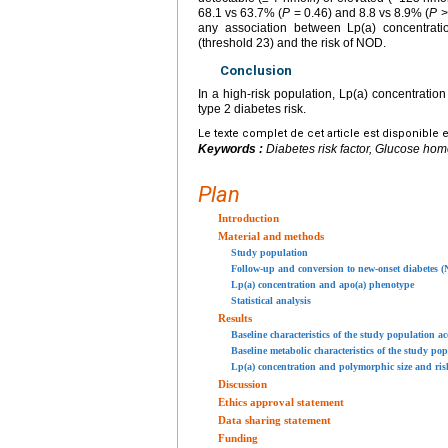
68.1 vs 63.7% (
P
= 0.46) and 8.8 vs 8.9% (
P
>
any association between Lp(a) concentrat
(threshold 23) and the risk of NOD.
Conclusion
In a high-risk population, Lp(a) concentratio
type 2 diabetes risk.
Le texte complet de cet article est disponible 
Keywords :
Diabetes risk factor, Glucose hom
Plan
Introduction
Material and methods
Study population
Follow-up and conversion to new-onset diabetes 
Lp(a) concentration and apo(a) phenotype
Statistical analysis
Results
Baseline characteristics of the study population 
Baseline metabolic characteristics of the study p
Lp(a) concentration and polymorphic size and ri
Discussion
Ethics approval statement
Data sharing statement
Funding