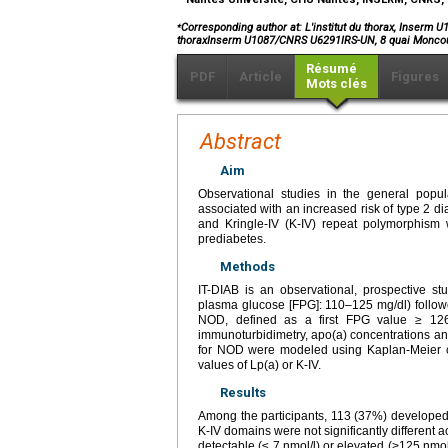
⁎
Corresponding author at: L'institut du thorax, Inserm
thoraxInserm U1087/CNRS U6291IRS-UN, 8 quai Monc
Résumé
PDF
Article
Figures
Mots clés
Abstract
Aim
Observational studies in the general popula
associated with an increased risk of type 2 
and Kringle-IV (K-IV) repeat polymorphism 
prediabetes.
Methods
IT-DIAB is an observational, prospective stu
plasma glucose [FPG]: 110–125 mg/dl) follow
NOD, defined as a first FPG value ≥ 126
immunoturbidimetry, apo(a) concentrations an
for NOD were modeled using Kaplan-Meier cu
values of Lp(a) or K-IV.
Results
Among the participants, 113 (37%) developed
K-IV domains were not significantly different a
detectable (≤ 7 nmol/l) or elevated (>125 nmo