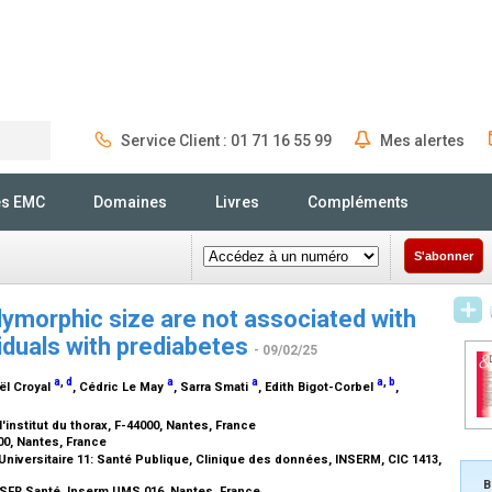
Service Client : 01 71 16 55 99
Mes alertes
Rechercher
és EMC
Domaines
Livres
Compléments
S'abonner
lymorphic size are not associated with
viduals with prediabetes
- 09/02/25
a
,
d
a
a
a
,
b
aël Croyal
, Cédric Le May
, Sarra Smati
, Edith Bigot-Corbel
,
institut du thorax, F-44000, Nantes, France
00, Nantes, France
niversitaire 11: Santé Publique, Clinique des données, INSERM, CIC 1413,
B
SFR Santé, Inserm UMS 016, Nantes, France