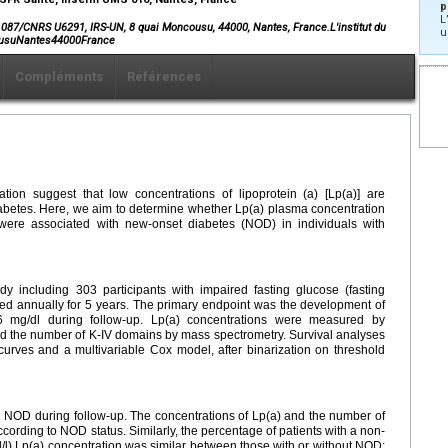
p
L
 U1087/CNRS U6291, IRS-UN, 8 quai Moncousu, 44000, Nantes, France.L'institut du
u
ousuNantes44000France
Compléments
Références
tion suggest that low concentrations of lipoprotein (a) [Lp(a)] are
diabetes. Here, we aim to determine whether Lp(a) plasma concentration
were associated with new-onset diabetes (NOD) in individuals with
dy including 303 participants with impaired fasting glucose (fasting
ed annually for 5 years. The primary endpoint was the development of
 mg/dl during follow-up. Lp(a) concentrations were measured by
d the number of K-IV domains by mass spectrometry. Survival analyses
rves and a multivariable Cox model, after binarization on threshold
 NOD during follow-up. The concentrations of Lp(a) and the number of
ccording to NOD status. Similarly, the percentage of patients with a non-
l/l) Lp(a) concentration was similar between those with or without NOD: