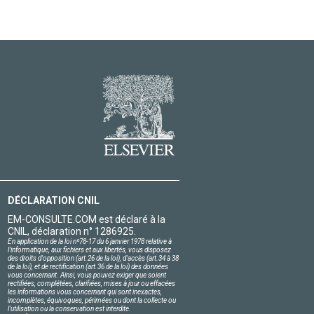
DÉCLARATION CNIL
EM-CONSULTE.COM est déclaré à la
CNIL, déclaration n° 1286925.
En application de la loi nº78-17 du 6 janvier 1978 relative à
l'informatique, aux fichiers et aux libertés, vous disposez
des droits d'opposition (art.26 de la loi), d'accès (art.34 à 38
de la loi), et de rectification (art.36 de la loi) des données
vous concernant. Ainsi, vous pouvez exiger que soient
rectifiées, complétées, clarifiées, mises à jour ou effacées
les informations vous concernant qui sont inexactes,
incomplètes, équivoques, périmées ou dont la collecte ou
l'utilisation ou la conservation est interdite.