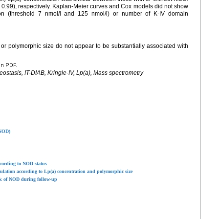
 0.99), respectively. Kaplan-Meier curves and Cox models did not show
ion (threshold 7 nmol/l and 125 nmol/l) or number of K-IV domain
n or polymorphic size do not appear to be substantially associated with
en PDF.
eostasis, IT-DIAB, Kringle-IV, Lp(a), Mass spectrometry
(NOD)
according to NOD status
opulation according to Lp(a) concentration and polymorphic size
sk of NOD during follow-up