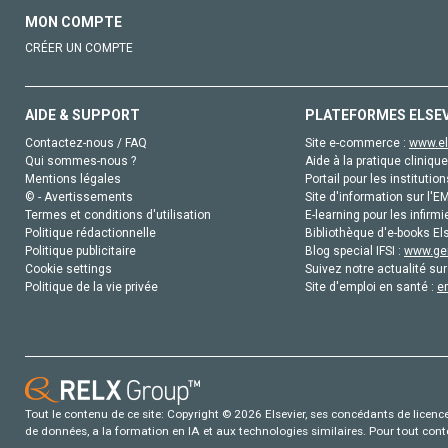
MON COMPTE
CRÉER UN COMPTE
AIDE & SUPPORT
PLATEFORMES ELSE
Contactez-nous / FAQ
Site e-commerce :
www.el
Qui sommes-nous ?
Aide à la pratique clinique
Mentions légales
Portail pour les institution
© - Avertissements
Site d'information sur l'E
Termes et conditions d'utilisation
E-learning pour les infirmi
Politique rédactionnelle
Bibliothèque d'e-books Els
Politique publicitaire
Blog special IFSI :
www.gen
Cookie settings
Suivez notre actualité sur
Politique de la vie privée
Site d'emploi en santé :
e
Tout le contenu de ce site: Copyright © 2026 Elsevier, ses concédants de licence e
de données, a la formation en IA et aux technologies similaires. Pour tout con