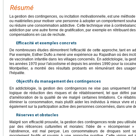
Résumé
La gestion des contingences, ou incitation motivationnelle, est une méthode
ou matérielles pour motiver une personne à adopter un comportement souhait
ou réduire une consommation addictive. Cette technique vise à contrebalance
addiction par une autre forme de gratification, par exemple en rétribuant de
compensations en cas de rechute.
Efficacité et exemples concrets
De nombreuses études démontrent l'efficacité de cette approche, tant en a
Par exemple, Esther Duflo a mené une expérience au Rajasthan où des incita
de vaccination infantile dans les villages concernés. En addictologie, la ges
les années 1970 pour l'alcoolisme et depuis les années 1990 pour la coca
Montpellier, a montré des résultats probants en rémunérant des usage
l'hépatite.
Objectifs du management des contingences
En addictologie, la gestion des contingences ne vise pas uniquement l'ab
logique de réduction des risques et de rétablissement, tel que défini pa
d'amélioration de la qualité de vie malgré certaines limitations. Ce rétab
éliminer la consommation, mais plutôt aider les individus à mieux vivre et
également sur la participation active des personnes concernées, dans une 
Réserves et obstacles
Malgré son efficacité prouvée, la gestion des contingences reste peu utilis
par des réticences culturelles et morales: l'idée de « récompenser
l'abstinence, est mal perçue. Les consommateurs de drogues sont so
moralement fautifs et soumis à une approche punitive. Cette vision est