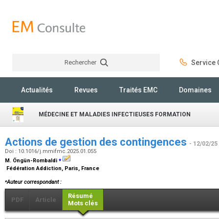
Rechercher
Service C
Rechercher
Actualités
Revues
Traités EMC
Domaines
MÉDECINE ET MALADIES INFECTIEUSES FORMATION
Actions de gestion des contingences
- 12/02/25
Doi : 10.1016/j.mmifmc.2025.01.055
⁎
M. Öngün-Rombaldi
Fédération Addiction, Paris, France
⁎
Auteur correspondant :
Résumé
PDF
Article
Mots clés