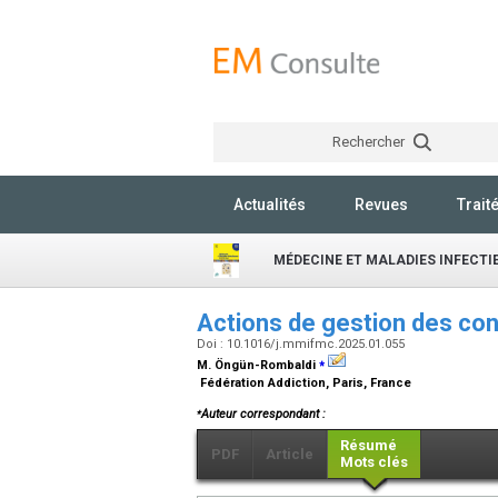
Rechercher
Actualités
Revues
Trait
MÉDECINE ET MALADIES INFECT
Actions de gestion des co
Doi : 10.1016/j.mmifmc.2025.01.055
⁎
M. Öngün-Rombaldi
Fédération Addiction, Paris, France
⁎
Auteur correspondant :
Résumé
PDF
Article
Mots clés