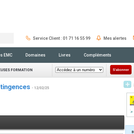
Service Client : 01 71 16 55 99
Mes alertes
Rechercher
és EMC
Domaines
Livres
Compléments
IEUSES FORMATION
S'abonner
ntingences
- 12/02/25
B