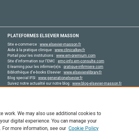
PLATEFORMES ELSEVIER MASSON
Site e-commerce :
www.elsevier-masson.fr
Aide à la pratique clinique :
www.clinicalkey.fr
Portail pour les institutions :
www.em-premium.com
Site d'information sur l'EMC :
emc-info.em-consulte.com
E-learning pour les infirmier(e)s :
pratique-infirmiere.com
Bibliothèque d'e-books Elsevier :
www.elsevierelibrary.fr
Blog special IFSI :
www.generationelsevier.fr
Suivez notre actualité sur notre blog :
www.blog-elsevier-masson.fr
Site d'emploi en santé :
emploisante.com
te work. We may also use additional cookies to
 your digital experience. You can manage your
. For more information, see our
Cookie Policy
vier, ses concédants de licence et ses contributeurs. Tout les droits sont réservés, y 
ogies similaires. Pour tout contenu en libre accès, les conditions de licence Creati