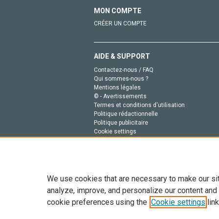
MON COMPTE
CRÉER UN COMPTE
AIDE & SUPPORT
Contactez-nous / FAQ
Qui sommes-nous ?
Mentions légales
© - Avertissements
Termes et conditions d'utilisation
Politique rédactionnelle
Politique publicitaire
Cookie settings
Politique de la vie privée
We use cookies that are necessary to make our si
analyze, improve, and personalize our content and
cookie preferences using the
Cookie settings
link
Tout le contenu de ce site: Copyright © 2026 Else
de données, a la formation en IA et aux technol