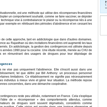
p
L
u
tivationnelle, est une méthode qui utilise des récompenses financières
dopter un comportement souhaité, comme se faire vacciner, se dépister
technique vise à contrebalancer le plaisir ou la récompense liés à une
, par exemple en rétribuant des périodes d'abstinence et en cessant les
 de cette approche, tant en addictologie que dans d'autres domaines.
nce au Rajasthan où des incitations financières ont augmenté les taux
cernés. En addictologie, la gestion des contingences est utilisée depuis
 les années 1990 pour la cocaïne. Une étude récente, menée au CHU de
ants en rémunérant des usagers de drogues pour leur dépistage de
ingences
s ne vise pas uniquement l'abstinence. Elle s'inscrit aussi dans une
blissement, tel que défini par Bill Anthony: un processus personnel
ertaines limitations. Ce rétablissement ne signifie pas nécessairement
les individus à mieux vivre et gérer leur situation. La méthode repose
rsonnes concernées, dans une démarche coopérative.
 contingences reste peu utilisée, notamment en France. Cela s'explique
s: l'idée de « récompenser » des comportements attendus, comme
mmateurs de drogues sont souvent stigmatisés, considérés comme
e punitive. Cette vision est ancrée dans une logique répressive et