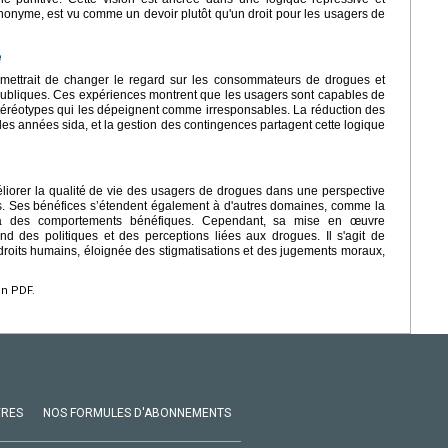
 anonyme, est vu comme un devoir plutôt qu'un droit pour les usagers de
e
mettrait de changer le regard sur les consommateurs de drogues et
publiques. Ces expériences montrent que les usagers sont capables de
 stéréotypes qui les dépeignent comme irresponsables. La réduction des
 les années sida, et la gestion des contingences partagent cette logique
liorer la qualité de vie des usagers de drogues dans une perspective
es. Ses bénéfices s’étendent également à d'autres domaines, comme la
n à des comportements bénéfiques. Cependant, sa mise en œuvre
d des politiques et des perceptions liées aux drogues. Il s'agit de
oits humains, éloignée des stigmatisations et des jugements moraux,
en PDF.
VRES
NOS FORMULES D'ABONNEMENTS