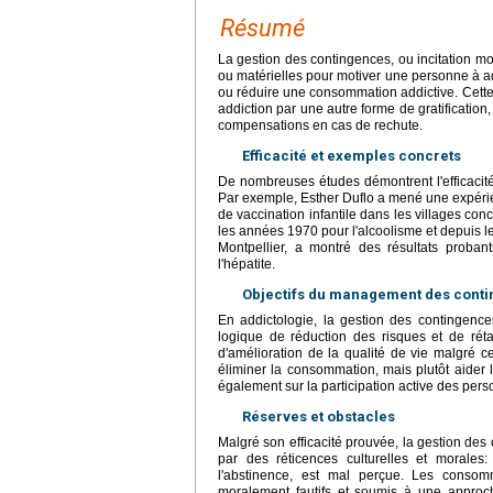
Résumé
La gestion des contingences, ou incitation mo
ou matérielles pour motiver une personne à a
ou réduire une consommation addictive. Cette 
addiction par une autre forme de gratification
compensations en cas de rechute.
Efficacité et exemples concrets
De nombreuses études démontrent l'efficacité
Par exemple, Esther Duflo a mené une expérie
de vaccination infantile dans les villages con
les années 1970 pour l'alcoolisme et depuis
Montpellier, a montré des résultats prob
l'hépatite.
Objectifs du management des cont
En addictologie, la gestion des contingence
logique de réduction des risques et de réta
d'amélioration de la qualité de vie malgré c
éliminer la consommation, mais plutôt aider 
également sur la participation active des pe
Réserves et obstacles
Malgré son efficacité prouvée, la gestion des
par des réticences culturelles et morale
l'abstinence, est mal perçue. Les conso
moralement fautifs et soumis à une approch