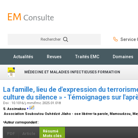
Rechercher
Service C
Rechercher
Actualités
Revues
Traités EMC
Domaines
MÉDECINE ET MALADIES INFECTIEUSES FORMATION
La famille, lieu de d'expression du terrorism
culture du silence » - Témoignages sur l'apr
Doi : 10.1016/j.mmifmc.2025.01.018
⁎
S. Assimakou
Association Souboutou Ouhédzé Jilaho - ose libérer ta parole, Mamoudzou, Ma
⁎
Auteur correspondant :
Résumé
PDF
Article
Mots clés