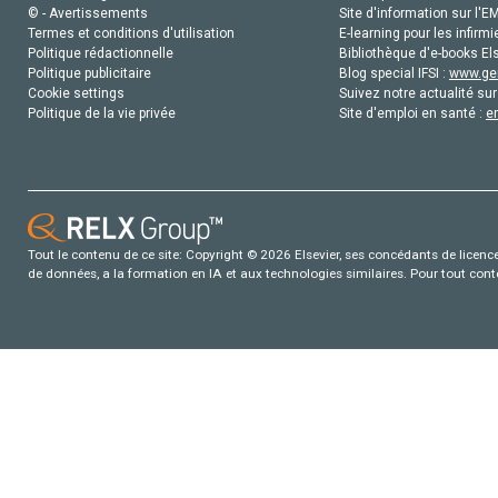
© - Avertissements
Site d'information sur l'E
Termes et conditions d'utilisation
E-learning pour les infirmi
Politique rédactionnelle
Bibliothèque d'e-books Els
Politique publicitaire
Blog special IFSI :
www.gen
Cookie settings
Suivez notre actualité sur
Politique de la vie privée
Site d'emploi en santé :
e
Tout le contenu de ce site: Copyright © 2026 Elsevier, ses concédants de licence e
de données, a la formation en IA et aux technologies similaires. Pour tout con