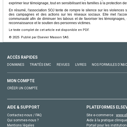
exprimer leur témoignage, tout en sensibilisant les familles à la protection de
En résumé, l'association SOJ tente de rompre le silence sur les violences 
des campagnes et des actions sur les réseaux sociaux. Elle met l'accen
communauté afin de diminuer les tabous et de favoriser les témoignages, 
reconnaissance et le soutien des personnes victimes.
Le texte complet de cet article est disponible en PDF.
© 2025 Publié par Elsevier Masson SAS.
ACCÈS RAPIDES
DOMAINES
TRAITÉS EMC
REVUES
LIVRES
NOS FORMULES D'AB
MON COMPTE
CRÉER UN COMPTE
AIDE & SUPPORT
PLATEFORMES ELSE
Contactez-nous / FAQ
Site e-commerce :
www.el
Qui sommes-nous ?
Aide à la pratique clinique
Mentions légales
Portail pour les institution