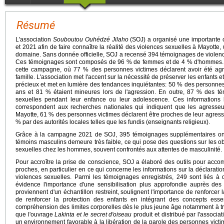
Résumé
L'association
Souboutou Ouhédzé Jilaho
(SOJ) a organisé une importante 
et 2021 afin de faire connaître la réalité des violences sexuelles à Mayotte,
domaine. Sans donnée officielle, SOJ a recensé 394 témoignages de violence
Ces témoignages sont composés de 96 % de femmes et de 4 % d'hommes. L'
cette campagne, où 77 % des personnes victimes déclarent avoir été a
famille. L'association met l'accent sur la nécessité de préserver les enfants
précieux et met en lumière des tendances inquiétantes: 50 % des personne
ans et 81 % étaient mineures lors de l'agression. En outre, 87 % des té
sexuelles pendant leur enfance ou leur adolescence. Ces informations l
correspondent aux recherches nationales qui indiquent que les agresseu
Mayotte, 61 % des personnes victimes déclarent être proches de leur agresse
% par des autorités locales telles que les fundis (enseignants religieux).
Grâce à la campagne 2021 de SOJ, 395 témoignages supplémentaires ont é
témoins masculins demeure très faible, ce qui pose des questions sur les o
sexuelles chez les hommes, souvent confrontés aux attentes de masculinité.
Pour accroître la prise de conscience, SOJ a élaboré des outils pour acco
proches, en particulier en ce qui concerne les informations sur la déclaration
violences sexuelles. Parmi les témoignages enregistrés, 249 sont liés à 
évidence l'importance d'une sensibilisation plus approfondie auprès de
proviennent d'un échantillon restreint, soulignent l'importance de renforcer l
de renforcer la protection des enfants en intégrant des concepts esse
compréhension des limites corporelles dès le plus jeune âge notamment à tra
que l'ouvrage
Lakinta et le secret d'oiseau
produit et distribué par l'associ
un environnement favorable à la libération de la parole des personnes victim