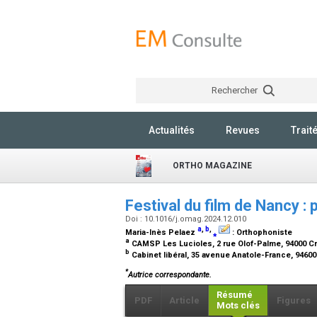
Rechercher
Actualités
Revues
Trait
ORTHO MAGAZINE
Festival du film de Nancy : 
Doi : 10.1016/j.omag.2024.12.010
a
,
b
,
Maria-Inès Pelaez
⁎
:
Orthophoniste
a
CAMSP Les Lucioles, 2 rue Olof-Palme, 94000 Cr
b
Cabinet libéral, 35 avenue Anatole-France, 9460
*
Autrice correspondante.
Résumé
PDF
Article
Figures
Mots clés