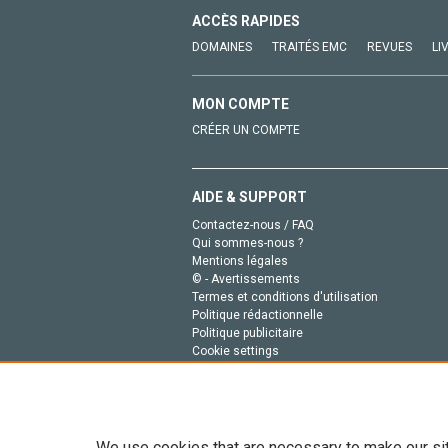
ACCÈS RAPIDES
DOMAINES
TRAITÉS EMC
REVUES
LI
MON COMPTE
CRÉER UN COMPTE
AIDE & SUPPORT
Contactez-nous / FAQ
Qui sommes-nous ?
Mentions légales
© - Avertissements
Termes et conditions d'utilisation
Politique rédactionnelle
Politique publicitaire
Cookie settings
Politique de la vie privée
We use cookies that are necessary to make our si