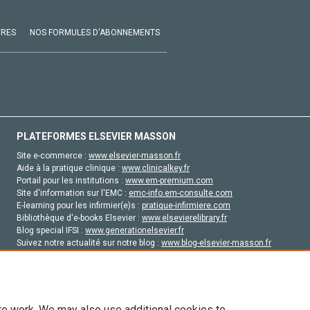
VRES
NOS FORMULES D'ABONNEMENTS
PLATEFORMES ELSEVIER MASSON
Site e-commerce :
www.elsevier-masson.fr
Aide à la pratique clinique :
www.clinicalkey.fr
Portail pour les institutions :
www.em-premium.com
Site d'information sur l'EMC :
emc-info.em-consulte.com
E-learning pour les infirmier(e)s :
pratique-infirmiere.com
Bibliothèque d'e-books Elsevier :
www.elsevierelibrary.fr
Blog special IFSI :
www.generationelsevier.fr
Suivez notre actualité sur notre blog :
www.blog-elsevier-masson.fr
Site d'emploi en santé :
emploisante.com
te work. We may also use additional cookies to