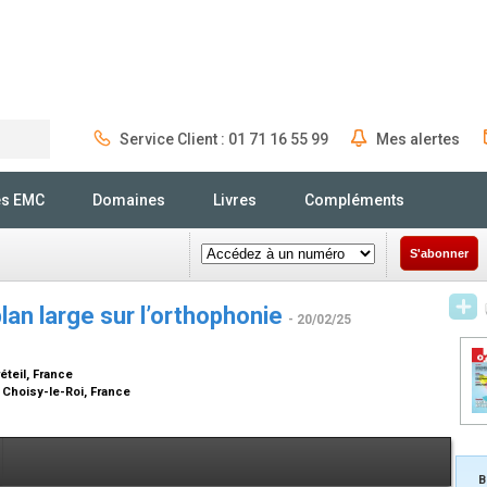
Service Client : 01 71 16 55 99
Mes alertes
Rechercher
és EMC
Domaines
Livres
Compléments
S'abonner
plan large sur l’orthophonie
- 20/02/25
éteil, France
0 Choisy-le-Roi, France
B