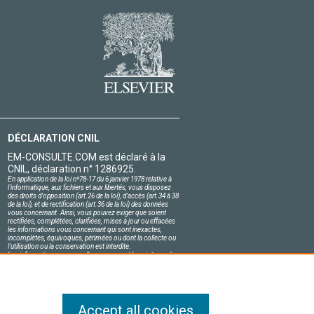
DÉCLARATION CNIL
EM-CONSULTE.COM est déclaré à la
CNIL, déclaration n° 1286925.
En application de la loi nº78-17 du 6 janvier 1978 relative à
l'informatique, aux fichiers et aux libertés, vous disposez
des droits d'opposition (art.26 de la loi), d'accès (art.34 à 38
de la loi), et de rectification (art.36 de la loi) des données
vous concernant. Ainsi, vous pouvez exiger que soient
rectifiées, complétées, clarifiées, mises à jour ou effacées
les informations vous concernant qui sont inexactes,
incomplètes, équivoques, périmées ou dont la collecte ou
l'utilisation ou la conservation est interdite.
Les informations personnelles concernant les visiteurs de
notre site, y compris leur identité, sont confidentielles.
Le responsable du site s'engage sur l'honneur à respecter
les conditions légales de confidentialité applicables en
France et à ne pas divulguer ces informations à des tiers.
Accept all cookies