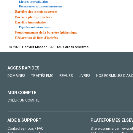
Lipides intercellulaires
Desmosomes et cornéodesmosomes
Barrière des jonctions serrées
Barrière photoprotectrice
Barrière immunitaire
Peptides antimicrobiens
Fonctionnement de la barrière épidermique
Déclaration de liens d'intérêts
© 2025 Elsevier Masson SAS. Tous droits réservés.
ACCÈS RAPIDES
DOMAINES
TRAITÉS EMC
REVUES
LIVRES
NOS FORMULES D'AB
MON COMPTE
CRÉER UN COMPTE
AIDE & SUPPORT
PLATEFORMES ELSE
Contactez-nous / FAQ
Site e-commerce :
www.el