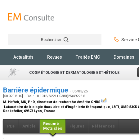
Rechercher
Service C
Rechercher
Actualités
Revues
Traités EMC
Domaines
COSMÉTOLOGIE ET DERMATOLOGIE ESTHÉTIQUE
Barrière épidermique
- 05/03/25
[50-020-B-10] - Doi : 10.1016/S2211-0380(25)49226-6
M. Haftek,
MD, PhD, directeur de recherche émérite CNRS
Laboratoire de biologie tissulaire et d'ingénierie thérapeutique, LBTI, UMR 5305
Rockefeller, 69373 Lyon, France
Résumé
PDF
Article
Figures
Références
Mots clés