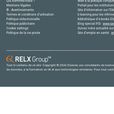
Qui sommes-nous ?
Aide à la pratique clinique
Mentions légales
Portail pour les institution
© - Avertissements
Site d'information sur l'E
Termes et conditions d'utilisation
E-learning pour les infirmi
Politique rédactionnelle
Bibliothèque d'e-books Els
Politique publicitaire
Blog special IFSI :
www.gen
Cookie settings
Suivez notre actualité sur
Politique de la vie privée
Site d'emploi en santé :
e
Tout le contenu de ce site: Copyright © 2026 Elsevier, ses concédants de licence e
de données, a la formation en IA et aux technologies similaires. Pour tout con