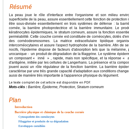
Résumé
La peau joue le rôle d'interface entre l'organisme et son milieu envir
superficielle de la peau, assure essentiellement cette fonction de protection 
être sous-divisée essentiellement en trois systèmes de défense : la barr
cornée, la barrière photoprotectrice et la barrière immunitaire. Le prod
kératinocytes épidermiques, le stratum corneum, assure la fonction essenti
perméabilité. Cette couche cornée est constituée de cornéocytes, dotés d'env
des cornéodesmosomes. La matrice extracellulaire lipidique organis
intercornéocytaires et assure l'aspect hydrophobe de la barrière. Afin de s
nocifs, l'épiderme dispose de facteurs d'absorption tels que la mélanine, 
urocanique - un produit de dégradation de la filaggrine. Le système épid
un composant « inné » , rapide, mais non spécifique, et la réponse « a
d'antigène, initiée par les cellules de Langerhans. La présence et la compos
jouent aussi un rôle régulateur de la fonction barrière. La barrière épid
caractérise par une très grande capacité d'adaptation aux conditions change
aussi de manière très importante à l'apparence physique du tégument.
Le texte complet de cet article est disponible en PDF.
Mots-clés :
Barrière, Épiderme, Protection, Stratum corneum
Plan
Introduction
Barrière physique et chimique de la couche cornée
Cytosquelette des cornéocytes
Filaggrine et produits de sa dégradation
Enveloppes cornifiées