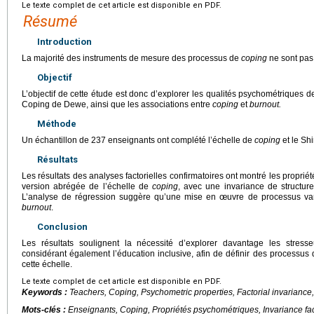
Le texte complet de cet article est disponible en PDF.
Résumé
Introduction
La majorité des instruments de mesure des processus de
coping
ne sont pas
Objectif
L’objectif de cette étude est donc d’explorer les qualités psychométriques d
Coping de Dewe, ainsi que les associations entre
coping
et
burnout.
Méthode
Un échantillon de 237 enseignants ont complété l’échelle de
coping
et le S
Résultats
Les résultats des analyses factorielles confirmatoires ont montré les propri
version abrégée de l’échelle de
coping
, avec une invariance de structure
L’analyse de régression suggère qu’une mise en œuvre de processus vari
burnout
.
Conclusion
Les résultats soulignent la nécessité d’explorer davantage les stres
considérant également l’éducation inclusive, afin de définir des processus
cette échelle.
Le texte complet de cet article est disponible en PDF.
Keywords :
Teachers, Coping, Psychometric properties, Factorial invariance
Mots-clés :
Enseignants, Coping, Propriétés psychométriques, Invariance fac