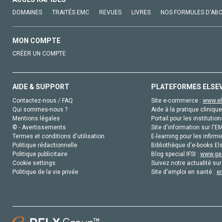
DOMAINES
TRAITÉS EMC
REVUES
LIVRES
NOS FORMULES D'AB
MON COMPTE
CRÉER UN COMPTE
AIDE & SUPPORT
PLATEFORMES ELSE
Contactez-nous / FAQ
Site e-commerce :
www.el
Qui sommes-nous ?
Aide à la pratique clinique
Mentions légales
Portail pour les institution
© - Avertissements
Site d'information sur l'E
Termes et conditions d'utilisation
E-learning pour les infirmi
Politique rédactionnelle
Bibliothèque d'e-books Els
Politique publicitaire
Blog special IFSI :
www.gen
Cookie settings
Suivez notre actualité sur
Politique de la vie privée
Site d'emploi en santé :
e