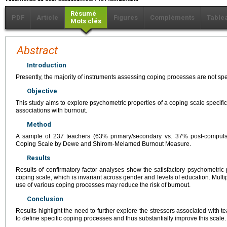
Résumé
PDF
Article
Figures
Compléments
Table
Mots clés
Abstract
Introduction
Presently, the majority of instruments assessing coping processes are not spec
Objective
This study aims to explore psychometric properties of a coping scale specifica
associations with burnout.
Method
A sample of 237 teachers (63% primary/secondary vs. 37% post-compuls
Coping Scale by Dewe and Shirom-Melamed Burnout Measure.
Results
Results of confirmatory factor analyses show the satisfactory psychometric 
coping scale, which is invariant across gender and levels of education. Multi
use of various coping processes may reduce the risk of burnout.
Conclusion
Results highlight the need to further explore the stressors associated with t
to define specific coping processes and thus substantially improve this scale.