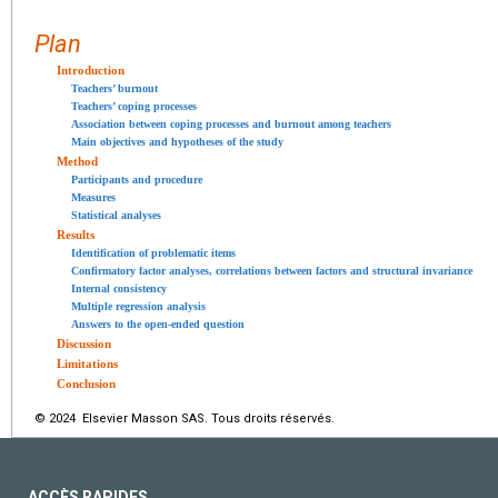
Plan
Introduction
Teachers’ burnout
Teachers’ coping processes
Association between coping processes and burnout among teachers
Main objectives and hypotheses of the study
Method
Participants and procedure
Measures
Statistical analyses
Results
Identification of problematic items
Confirmatory factor analyses, correlations between factors and structural invariance
Internal consistency
Multiple regression analysis
Answers to the open-ended question
Discussion
Limitations
Conclusion
© 2024 Elsevier Masson SAS. Tous droits réservés.
ACCÈS RAPIDES