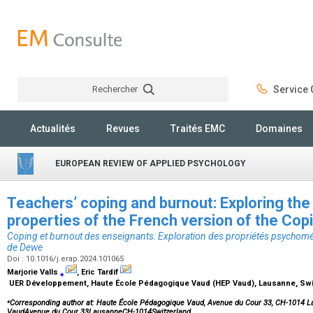
Rechercher
Service C
Rechercher
Actualités
Revues
Traités EMC
Domaines
EUROPEAN REVIEW OF APPLIED PSYCHOLOGY
Teachers’ coping and burnout: Exploring th
properties of the French version of the Co
Coping et burnout des enseignants: Exploration des propriétés psychomét
de Dewe
Doi : 10.1016/j.erap.2024.101065
Marjorie Valls
⁎
, Eric Tardif
UER Développement, Haute École Pédagogique Vaud (HEP Vaud), Lausanne, Sw
⁎
Corresponding author at: Haute École Pédagogique Vaud, Avenue du Cour 33, CH-1014 L
VaudAvenue du Cour 33LausanneCH-1014Switzerland