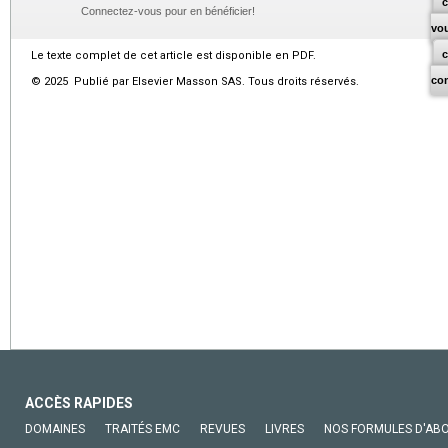
c
Connectez-vous pour en bénéficier!
vo
Le texte complet de cet article est disponible en PDF.
co
© 2025 Publié par Elsevier Masson SAS. Tous droits réservés.
ACCÈS RAPIDES
DOMAINES
TRAITÉS EMC
REVUES
LIVRES
NOS FORMULES D'AB