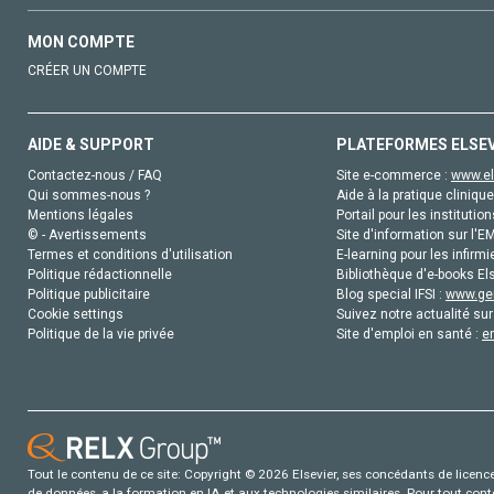
MON COMPTE
CRÉER UN COMPTE
AIDE & SUPPORT
PLATEFORMES ELSE
Contactez-nous / FAQ
Site e-commerce :
www.el
Qui sommes-nous ?
Aide à la pratique clinique
Mentions légales
Portail pour les institution
© - Avertissements
Site d'information sur l'E
Termes et conditions d'utilisation
E-learning pour les infirmi
Politique rédactionnelle
Bibliothèque d'e-books Els
Politique publicitaire
Blog special IFSI :
www.gen
Cookie settings
Suivez notre actualité sur
Politique de la vie privée
Site d'emploi en santé :
e
Tout le contenu de ce site: Copyright © 2026 Elsevier, ses concédants de licence e
de données, a la formation en IA et aux technologies similaires. Pour tout con