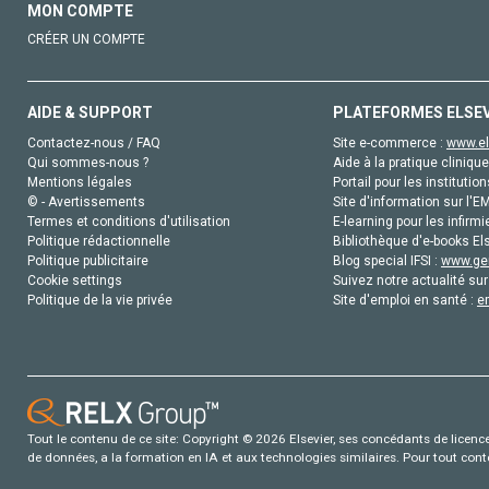
MON COMPTE
CRÉER UN COMPTE
AIDE & SUPPORT
PLATEFORMES ELSE
Contactez-nous / FAQ
Site e-commerce :
www.el
Qui sommes-nous ?
Aide à la pratique clinique
Mentions légales
Portail pour les institution
© - Avertissements
Site d'information sur l'E
Termes et conditions d'utilisation
E-learning pour les infirmi
Politique rédactionnelle
Bibliothèque d'e-books Els
Politique publicitaire
Blog special IFSI :
www.gen
Cookie settings
Suivez notre actualité sur
Politique de la vie privée
Site d'emploi en santé :
e
Tout le contenu de ce site: Copyright © 2026 Elsevier, ses concédants de licence e
de données, a la formation en IA et aux technologies similaires. Pour tout con