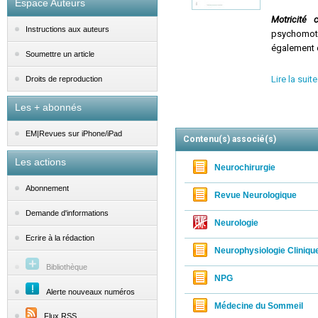
Espace Auteurs
Motricité c
Instructions aux auteurs
psychomotr
également d
Soumettre un article
Un contenu
Lire la suite
Droits de reproduction
des publica
partir d'ex
Les + abonnés
EM|Revues sur iPhone/iPad
Contenu(s) associé(s)
Motricité c
Les actions
rééducati
Neurochirurgie
polyhandic
Abonnement
Revue Neurologique
Demande d'informations
Neurologie
Ecrire à la rédaction
Neurophysiologie Clinique
Bibliothèque
NPG
Alerte nouveaux numéros
Médecine du Sommeil
Flux RSS