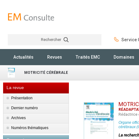
Rechercher
Service C
Rechercher
Actualités
Revues
Traités EMC
Domaines
MOTRICITÉ CÉRÉBRALE
La revue
Présentation
MOTRIC
Dernier numéro
RÉADAPTA
Rédactrice e
Archives
Organe offic
cérébraux (
Numéros thématiques
La recherch