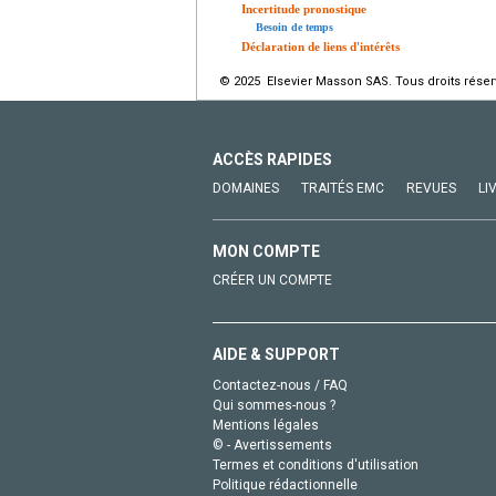
Incertitude pronostique
Besoin de temps
Déclaration de liens d'intérêts
© 2025 Elsevier Masson SAS. Tous droits réser
ACCÈS RAPIDES
DOMAINES
TRAITÉS EMC
REVUES
LI
MON COMPTE
CRÉER UN COMPTE
AIDE & SUPPORT
Contactez-nous / FAQ
Qui sommes-nous ?
Mentions légales
© - Avertissements
Termes et conditions d'utilisation
Politique rédactionnelle