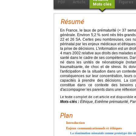
PDF
Article
Figures
Mots clés
Résumé
En France, le taux de prématurité (< 37 sem
générale. Environ 5,2 % sont nés très grands
22 et 26 SA. Certes peu nombreuses, ces n
périnatal par les enjeux médicaux et éthiques 
la prise de décisions. L'information est un droi
4 mars 2002 relative aux droits des malades et
santé dans le cadre de ses compétences. Dans
né dans les unités de néonatologie (notam
traumatisante, de choc et de stress. Ils doi
l'anticipation de la situation dans un context
conséquences sur leur concentration, leurs c
capacités à prendre des décisions. La comm
constitue dans ce contexte des besoins p
d'accompagner les parents dans une réflexion 
Le texte complet de cet article est disponible 
Mots-clés :
Éthique, Extrême prématurité, Pare
Plan
Introduction
Enjeux communicationnels et éthiques
La réanimation néonatale comme prototype des situ