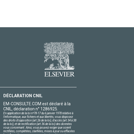
DÉCLARATION CNIL
EM-CONSULTE.COM est déclaré à la
CNIL, déclaration n° 1286925.
En application de la loi nº78-17 du 6 janvier 1978 relative à
l'informatique, aux fichiers et aux libertés, vous disposez
des droits d'opposition (art.26 de la loi), d'accès (art.34 à 38
de la loi), et de rectification (art.36 de la loi) des données
vous concernant. Ainsi, vous pouvez exiger que soient
rectifiées, complétées, clarifiées, mises à jour ou effacées