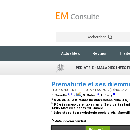
Rechercher
Actualités
Revues
Trait
PÉDIATRIE - MALADIES INFECT
Prématurité et ses dilemm
[4-002-O-40] - Doi : 10.1016/S1637-5017(25)48092-2
a
,
b
,
⁎
a
c
B. Tosello
, S. Dahan
, L. Dany
a
UMR ADES, Aix-Marseille Université/CNRS/EFS, 1
b
Pôle femmes-parents-enfants, Service de réani
13915 Marseille cedex 20, France
c
Laboratoire de psychologie sociale, Aix-Marsei
Auteur correspondant.
Résumé