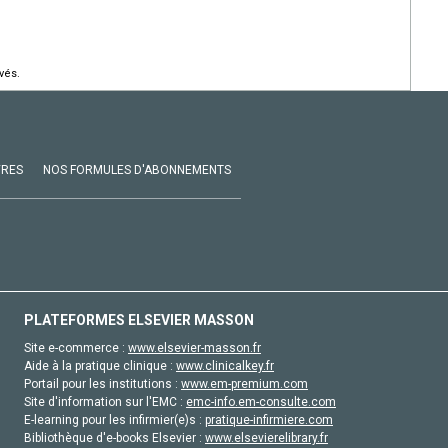
vés.
VRES
NOS FORMULES D'ABONNEMENTS
PLATEFORMES ELSEVIER MASSON
Site e-commerce :
www.elsevier-masson.fr
Aide à la pratique clinique :
www.clinicalkey.fr
Portail pour les institutions :
www.em-premium.com
Site d'information sur l'EMC :
emc-info.em-consulte.com
E-learning pour les infirmier(e)s :
pratique-infirmiere.com
Bibliothèque d'e-books Elsevier :
www.elsevierelibrary.fr