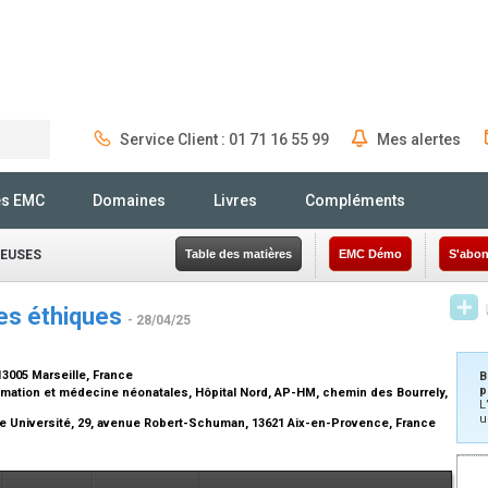
Service Client : 01 71 16 55 99
Mes alertes
Rechercher
és EMC
Domaines
Livres
Compléments
IEUSES
Table des matières
EMC Démo
S'abon
es éthiques
- 28/04/25
3005 Marseille, France
B
p
mation et médecine néonatales, Hôpital Nord, AP-HM, chemin des Bourrely,
L
u
lle Université, 29, avenue Robert-Schuman, 13621 Aix-en-Provence, France