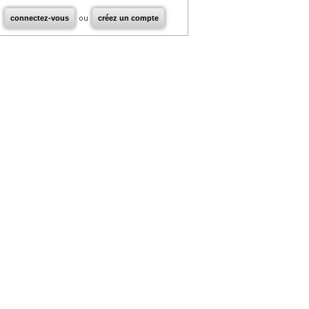
connectez-vous
ou
créez un compte