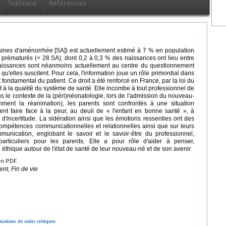
Tableaux
Références
aines d'aménorrhée [SA]) est actuellement estimé à 7 % en population
 prématurés (< 28 SA), dont 0,2 à 0,3 % des naissances ont lieu entre
aissances sont néanmoins actuellement au centre du questionnement
qu'elles suscitent. Pour cela, l'information joue un rôle primordial dans
t fondamental du patient. Ce droit a été renforcé en France, par la loi du
 à la qualité du système de santé. Elle incombe à tout professionnel de
 le contexte de la (péri)néonatologie, lors de l'admission du nouveau-
ment la réanimation), les parents sont confrontés à une situation
vent faire face à la peur, au deuil de « l'enfant en bonne santé », à
e d'incertitude. La sidération ainsi que les émotions ressenties ont des
ompétences communicationnelles et relationnelles ainsi que sur leurs
unication, englobant le savoir et le savoir-être du professionnel,
articuliers pour les parents. Elle a pour rôle d'aider à penser,
éthique autour de l'état de santé de leur nouveau-né et de son avenir.
en PDF.
nt, Fin de vie
ations de soins critiques