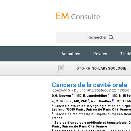
Rechercher
Actualités
Revues
Trait
OTO-RHINO-LARYNGOLOGIE
Cancers de la cavité orale
-
[20-627-A-10] - Doi : 10.1016/S0246-0351(25)46953-0
a
a
D.H. Nguyen
:
MD
, E. Jameleddine
:
MD
, N. El B
f
g
e
, C. Badoual,
MD, PhD
, A.-L. Gaultier
:
MD
, H. M
a
Service d'oto-rhino-laryngologie et de chirurgi
Leblanc, 75015 Paris, Université Paris Cité, Franc
b
Service de radiothérapie, Hôpital européen Georg
France
c
Service d'oncologie médicale et hématologie, G
Paris, Université Paris Cité, France
d
Assistance publique des Hôpitaux de Paris (AP