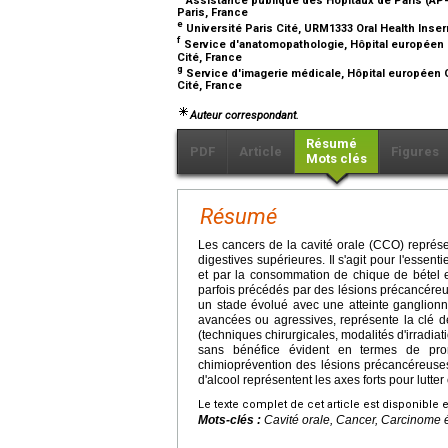
Paris, France
e
Université Paris Cité, URM1333 Oral Health Ins
f
Service d'anatomopathologie, Hôpital européen G
Cité, France
g
Service d'imagerie médicale, Hôpital européen G
Cité, France
Auteur correspondant.
Résumé
PDF
Article
Figures
Mots clés
Résumé
Les cancers de la cavité orale (CCO) représe
digestives supérieures. Il s'agit pour l'essen
et par la consommation de chique de bétel e
parfois précédés par des lésions précancéreu
un stade évolué avec une atteinte ganglionna
avancées ou agressives, représente la clé d
(techniques chirurgicales, modalités d'irradiati
sans bénéfice évident en termes de prono
chimioprévention des lésions précancéreuse
d'alcool représentent les axes forts pour lutter
Le texte complet de cet article est disponible 
Mots-clés :
Cavité orale, Cancer, Carcinome 