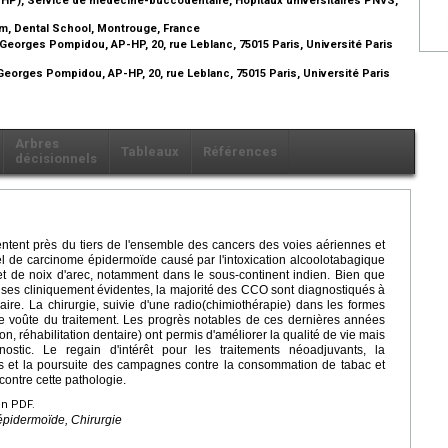
erm, Dental School, Montrouge, France
eorges Pompidou, AP-HP, 20, rue Leblanc, 75015 Paris, Université Paris
eorges Pompidou, AP-HP, 20, rue Leblanc, 75015 Paris, Université Paris
Arbres
Tableaux
Références
décisionnels
ntent près du tiers de l'ensemble des cancers des voies aériennes et
tiel de carcinome épidermoïde causé par l'intoxication alcoolotabagique
t de noix d'arec, notamment dans le sous-continent indien. Bien que
ses cliniquement évidentes, la majorité des CCO sont diagnostiqués à
ire. La chirurgie, suivie d'une radio(chimiothérapie) dans les formes
e voûte du traitement. Les progrès notables de ces dernières années
on, réhabilitation dentaire) ont permis d'améliorer la qualité de vie mais
stic. Le regain d'intérêt pour les traitements néoadjuvants, la
s et la poursuite des campagnes contre la consommation de tabac et
 contre cette pathologie.
en PDF.
épidermoïde, Chirurgie