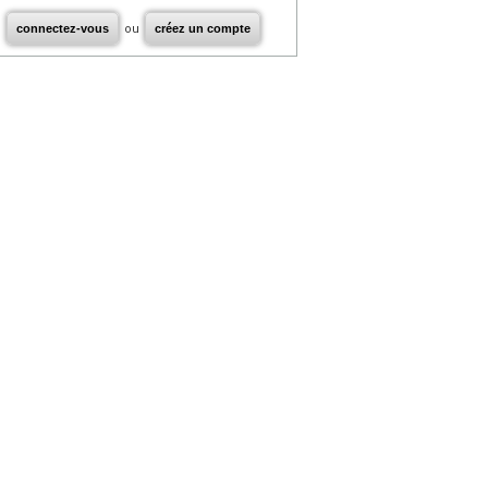
connectez-vous
ou
créez un compte