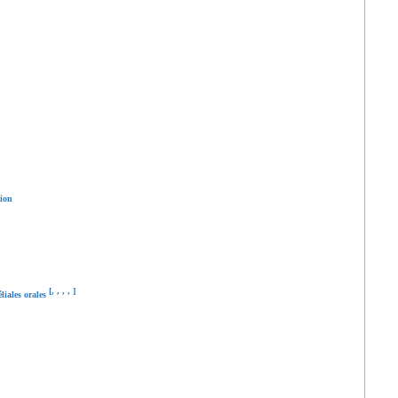
tion
[
,
,
,
,
]
éliales orales