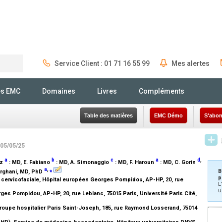
Service Client : 01 71 16 55 99
Mes alertes
Rechercher
és EMC
Domaines
Livres
Compléments
Table des matières
EMC Démo
S'abon
 05/05/25
a
b
c
a
d
,
ez
:
MD
, E. Fabiano
:
MD
, A. Simonaggio
:
MD
, F. Haroun
:
MD
, C. Gorin
a
,
⁎
B
irghani,
MD, PhD
p
e cervicofaciale, Hôpital européen Georges Pompidou, AP-HP, 20, rue
L
e
u
es Pompidou, AP-HP, 20, rue Leblanc, 75015 Paris, Université Paris Cité,
roupe hospitalier Paris Saint-Joseph, 185, rue Raymond Losserand, 75014
-HP), Service de médecine-buccodentaire, Hôpitaux universitaires PNVS,