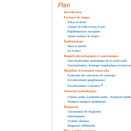
Plan
Introduction
Facteurs de risque
Tabac et alcool
Chique de bétel et noix d'arec
Papillomavirus oncogènes
Autres facteurs de risque
Épidémiologie
Dans le monde
En France
Rappels physiologiques et anatomiques
Sous-localisation anatomique de la cavité orale
Vascularisation, drainage lymphatique et innerva
Modalités d'extension tumorales
Extension aux structures de voisinage
Envahissement ganglionnaire
[
]
Envahissement à distance
Anatomie pathologique
Lésions orales à potentiel malin : dysplasies épith
Tumeurs malignes épithéliales
Diagnostic
Circonstance de diagnostic
Interrogatoire
Examen clinique
Diagnostic différentiel
Bilan préthérapeutique