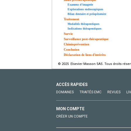
Examens d'imagerie
Explorations endoscopiques
Bilan dentaire et préopératoire
Traitement
Modalités thérapeutiques
Indications thérapeutiques
Survie
Surveillance post-thérapeutique
Chimioprévention
Conclusion
Déclaration de liens d'intérêts
© 2025 Elsevier Masson SAS. Tous droits réser
ACCÈS RAPIDES
DOMAINES
TRAITÉS EMC
REVUES
LI
MON COMPTE
CRÉER UN COMPTE