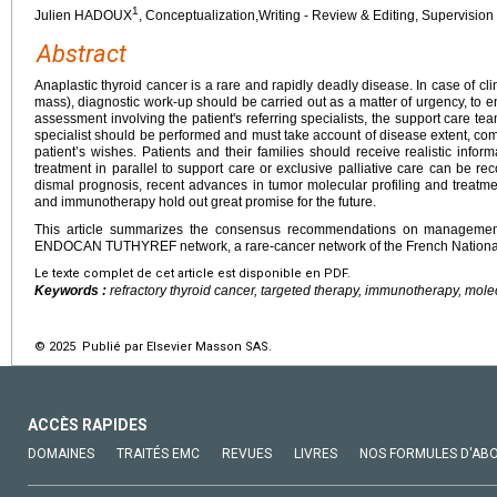
1
Julien HADOUX
, Conceptualization,Writing - Review & Editing, Supervision
Abstract
Anaplastic thyroid cancer is a rare and rapidly deadly disease. In case of cli
mass), diagnostic work-up should be carried out as a matter of urgency, to e
assessment involving the patient's referring specialists, the support care tea
specialist should be performed and must take account of disease extent, como
patient’s wishes. Patients and their families should receive realistic infor
treatment in parallel to support care or exclusive palliative care can be 
dismal prognosis, recent advances in tumor molecular profiling and treatme
and immunotherapy hold out great promise for the future.
This article summarizes the consensus recommendations on management 
ENDOCAN TUTHYREF network, a rare-cancer network of the French National I
Le texte complet de cet article est disponible en PDF.
Keywords :
refractory thyroid cancer, targeted therapy, immunotherapy, molec
© 2025 Publié par Elsevier Masson SAS.
ACCÈS RAPIDES
DOMAINES
TRAITÉS EMC
REVUES
LIVRES
NOS FORMULES D'AB