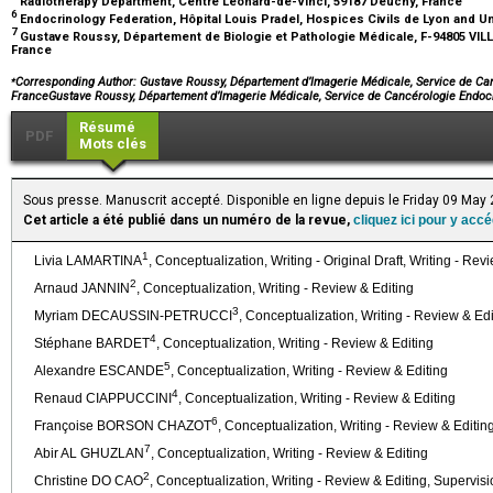
Radiotherapy Department, Centre Leonard-de-Vinci, 59187 Deuchy, France
6
Endocrinology Federation, Hôpital Louis Pradel, Hospices Civils de Lyon and Un
7
Gustave Roussy, Département de Biologie et Pathologie Médicale, F-94805 VILLEJ
France
⁎
Corresponding Author: Gustave Roussy, Département d’Imagerie Médicale, Service de Can
FranceGustave Roussy, Département d’Imagerie Médicale, Service de Cancérologie Endo
Résumé
PDF
Mots clés
Sous presse. Manuscrit accepté. Disponible en ligne depuis le Friday 09 May
Cet article a été publié dans un numéro de la revue,
cliquez ici pour y acc
1
Livia LAMARTINA
, Conceptualization, Writing - Original Draft, Writing - Rev
2
Arnaud JANNIN
, Conceptualization, Writing - Review & Editing
3
Myriam DECAUSSIN-PETRUCCI
, Conceptualization, Writing - Review & Edi
4
Stéphane BARDET
, Conceptualization, Writing - Review & Editing
5
Alexandre ESCANDE
, Conceptualization, Writing - Review & Editing
4
Renaud CIAPPUCCINI
, Conceptualization, Writing - Review & Editing
6
Françoise BORSON CHAZOT
, Conceptualization, Writing - Review & Editin
7
Abir AL GHUZLAN
, Conceptualization, Writing - Review & Editing
2
Christine DO CAO
, Conceptualization, Writing - Review & Editing, Supervis