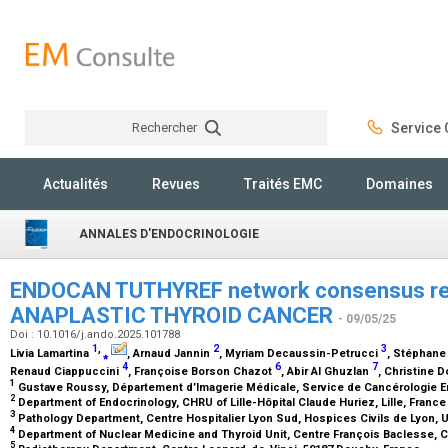
Rechercher
Service C
Rechercher
Actualités
Revues
Traités EMC
Domaines
ANNALES D'ENDOCRINOLOGIE
ENDOCAN TUTHYREF network consensus r
ANAPLASTIC THYROID CANCER
- 09/05/25
Doi : 10.1016/j.ando.2025.101788
1
,
2
3
Livia Lamartina
⁎
, Arnaud Jannin
, Myriam Decaussin-Petrucci
, Stéphane
4
6
7
Renaud Ciappuccini
, Françoise Borson Chazot
, Abir Al Ghuzlan
, Christine 
1
Gustave Roussy, Département d’Imagerie Médicale, Service de Cancérologie En
2
Department of Endocrinology, CHRU of Lille-Hôpital Claude Huriez, Lille, Franc
3
Pathology Department, Centre Hospitalier Lyon Sud, Hospices Civils de Lyon, U
4
Department of Nuclear Medicine and Thyroid Unit, Centre François Baclesse, 
5