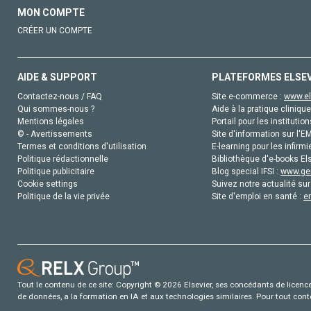
MON COMPTE
CRÉER UN COMPTE
AIDE & SUPPORT
PLATEFORMES ELSE
Contactez-nous / FAQ
Site e-commerce :
www.el
Qui sommes-nous ?
Aide à la pratique clinique
Mentions légales
Portail pour les institution
© - Avertissements
Site d'information sur l'E
Termes et conditions d'utilisation
E-learning pour les infirmi
Politique rédactionnelle
Bibliothèque d'e-books Els
Politique publicitaire
Blog special IFSI :
www.gen
Cookie settings
Suivez notre actualité sur
Politique de la vie privée
Site d'emploi en santé :
e
Tout le contenu de ce site: Copyright © 2026 Elsevier, ses concédants de licence e
de données, a la formation en IA et aux technologies similaires. Pour tout con