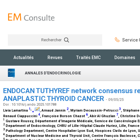
Rechercher
Service C
Rechercher
Actualités
Revues
Traités EMC
Domaines
ANNALES D'ENDOCRINOLOGIE
ENDOCAN TUTHYREF network consensus r
ANAPLASTIC THYROID CANCER
- 09/05/25
Doi : 10.1016/j.ando.2025.101788
1
,
2
3
Livia Lamartina
⁎
, Arnaud Jannin
, Myriam Decaussin-Petrucci
, Stéphane
4
6
7
Renaud Ciappuccini
, Françoise Borson Chazot
, Abir Al Ghuzlan
, Christine 
1
Gustave Roussy, Département d’Imagerie Médicale, Service de Cancérologie En
2
Department of Endocrinology, CHRU of Lille-Hôpital Claude Huriez, Lille, Franc
3
Pathology Department, Centre Hospitalier Lyon Sud, Hospices Civils de Lyon, U
4
Department of Nuclear Medicine and Thyroid Unit, Centre François Baclesse, 
5