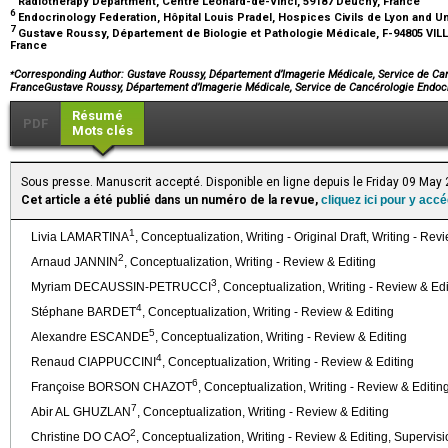
Radiotherapy Department, Centre Leonard-de-Vinci, 59187 Deuchy, France
6
Endocrinology Federation, Hôpital Louis Pradel, Hospices Civils de Lyon and Un
7
Gustave Roussy, Département de Biologie et Pathologie Médicale, F-94805 VILLEJ
France
⁎
Corresponding Author: Gustave Roussy, Département d’Imagerie Médicale, Service de Can
FranceGustave Roussy, Département d’Imagerie Médicale, Service de Cancérologie Endo
Résumé
PDF
Mots clés
Sous presse. Manuscrit accepté. Disponible en ligne depuis le Friday 09 May
Cet article a été publié dans un numéro de la revue,
cliquez ici pour y acc
1
Livia LAMARTINA
, Conceptualization, Writing - Original Draft, Writing - Rev
2
Arnaud JANNIN
, Conceptualization, Writing - Review & Editing
3
Myriam DECAUSSIN-PETRUCCI
, Conceptualization, Writing - Review & Edi
4
Stéphane BARDET
, Conceptualization, Writing - Review & Editing
5
Alexandre ESCANDE
, Conceptualization, Writing - Review & Editing
4
Renaud CIAPPUCCINI
, Conceptualization, Writing - Review & Editing
6
Françoise BORSON CHAZOT
, Conceptualization, Writing - Review & Editin
7
Abir AL GHUZLAN
, Conceptualization, Writing - Review & Editing
2
Christine DO CAO
, Conceptualization, Writing - Review & Editing, Supervis