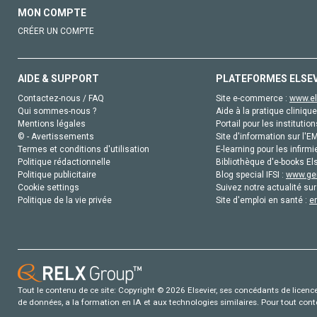
MON COMPTE
CRÉER UN COMPTE
AIDE & SUPPORT
PLATEFORMES ELSE
Contactez-nous / FAQ
Site e-commerce :
www.el
Qui sommes-nous ?
Aide à la pratique clinique
Mentions légales
Portail pour les institution
© - Avertissements
Site d'information sur l'E
Termes et conditions d'utilisation
E-learning pour les infirmi
Politique rédactionnelle
Bibliothèque d'e-books Els
Politique publicitaire
Blog special IFSI :
www.gen
Cookie settings
Suivez notre actualité sur
Politique de la vie privée
Site d'emploi en santé :
e
Tout le contenu de ce site: Copyright © 2026 Elsevier, ses concédants de licence e
de données, a la formation en IA et aux technologies similaires. Pour tout con