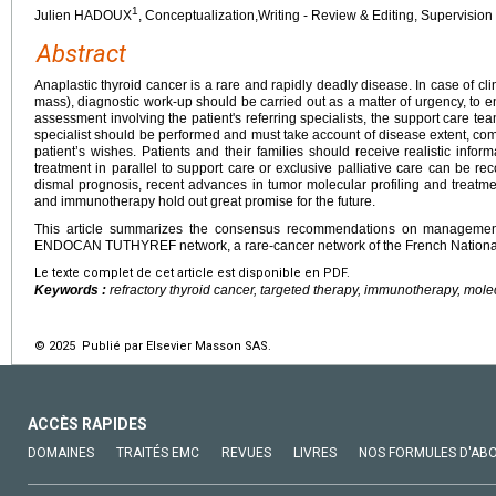
1
Julien HADOUX
, Conceptualization,Writing - Review & Editing, Supervision
Abstract
Anaplastic thyroid cancer is a rare and rapidly deadly disease. In case of cli
mass), diagnostic work-up should be carried out as a matter of urgency, to e
assessment involving the patient's referring specialists, the support care tea
specialist should be performed and must take account of disease extent, como
patient’s wishes. Patients and their families should receive realistic infor
treatment in parallel to support care or exclusive palliative care can be 
dismal prognosis, recent advances in tumor molecular profiling and treatme
and immunotherapy hold out great promise for the future.
This article summarizes the consensus recommendations on management 
ENDOCAN TUTHYREF network, a rare-cancer network of the French National I
Le texte complet de cet article est disponible en PDF.
Keywords :
refractory thyroid cancer, targeted therapy, immunotherapy, molec
© 2025 Publié par Elsevier Masson SAS.
ACCÈS RAPIDES
DOMAINES
TRAITÉS EMC
REVUES
LIVRES
NOS FORMULES D'AB