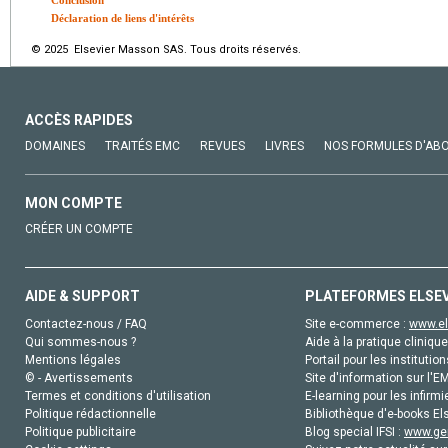
Conclusion
Déclaration de liens d'intérêts
© 2025 Elsevier Masson SAS. Tous droits réservés.
ACCÈS RAPIDES
DOMAINES
TRAITÉS EMC
REVUES
LIVRES
NOS FORMULES D'AB
MON COMPTE
CRÉER UN COMPTE
AIDE & SUPPORT
PLATEFORMES ELSE
Contactez-nous / FAQ
Site e-commerce :
www.el
Qui sommes-nous ?
Aide à la pratique clinique
Mentions légales
Portail pour les institution
© - Avertissements
Site d'information sur l'E
Termes et conditions d'utilisation
E-learning pour les infirmi
Politique rédactionnelle
Bibliothèque d'e-books Els
Politique publicitaire
Blog special IFSI :
www.gen