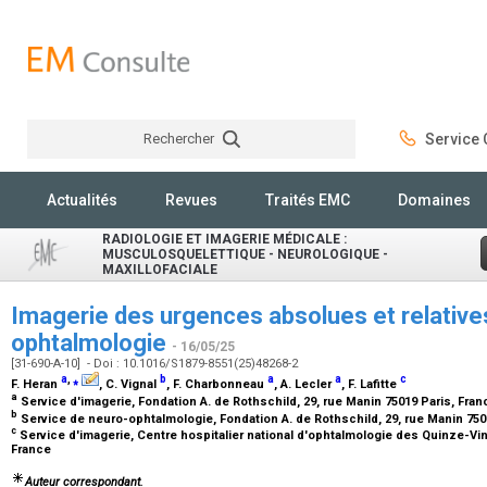
Rechercher
Service C
Rechercher
Actualités
Revues
Traités EMC
Domaines
RADIOLOGIE ET IMAGERIE MÉDICALE :
MUSCULOSQUELETTIQUE - NEUROLOGIQUE -
MAXILLOFACIALE
Imagerie des urgences absolues et relative
ophtalmologie
- 16/05/25
[31-690-A-10] - Doi : 10.1016/S1879-8551(25)48268-2
a
,
⁎
b
a
a
c
F. Heran
, C. Vignal
, F. Charbonneau
, A. Lecler
, F. Lafitte
a
Service d'imagerie, Fondation A. de Rothschild, 29, rue Manin 75019 Paris, Fra
b
Service de neuro-ophtalmologie, Fondation A. de Rothschild, 29, rue Manin 750
c
Service d'imagerie, Centre hospitalier national d'ophtalmologie des Quinze-Vin
France
Auteur correspondant.