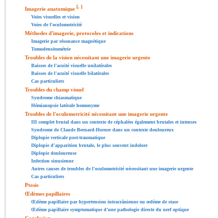
[
,
]
Imagerie anatomique
Voies visuelles et vision
Voies de l'oculomotricité
Méthodes d'imagerie, protocoles et indications
Imagerie par résonance magnétique
Tomodensitométrie
Troubles de la vision nécessitant une imagerie urgente
Baisses de l'acuité visuelle unilatérales
Baisses de l'acuité visuelle bilatérales
Cas particuliers
Troubles du champ visuel
Syndrome chiasmatique
Hémianopsie latérale homonyme
Troubles de l'oculomotricité nécessitant une imagerie urgente
III complet brutal dans un contexte de céphalées également brutales et intenses
Syndrome de Claude Bernard-Horner dans un contexte douloureux
Diplopie verticale post-traumatique
Diplopie d'apparition brutale, le plus souvent indolore
Diplopie douloureuse
Infection sinusienne
Autres causes de troubles de l'oculomotricité nécessitant une imagerie urgente
Cas particuliers
Ptosis
Œdèmes papillaires
Œdème papillaire par hypertension intracrânienne ou œdème de stase
Œdème papillaire symptomatique d'une pathologie directe du nerf optique