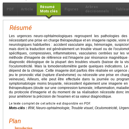
Résumé
Arbres
PDF
Article
Figures
Tablea
Mots clés
décisionnels
Résumé
Les urgences neuro-ophtalmologiques regroupent les pathologies des v
nécessitant une prise en charge thérapeutique et en imagerie rapide, voire
neurologiques habituelles : accident vasculaire aigu, hémorragie, suspic
mais dont la traduction est généralement un trouble visuel ou de l'oculomotr
spécifiques, compressives, inflammatoires, vasculaires centrées sur les vo
méthode d'imagerie de référence est l'imagerie par résonance magnétique d
diagnostic étiologique de la plupart des troubles visuels (baisse de la v
l'oculomotricité. Mais la tomodensitométrie garde quelques indications. Le
dépend de la clinique. Cette imagerie doit parfois être réalisée en urgence
jeu le pronostic vital (rupture d'anévrisme) ou nécessite une prise en cha
veineuse), Ailleurs, elle peut être effectuée dans la journée ou progr
symptomatologie moins bruyante, nécessitent également une imagerie en 
thérapeutiques (doute sur une compression tumorale, inflammation, maladie 
du protocole d'imagerie et du moment de sa réalisation nécessite donc im
pour améliorer la précision de l'examen et sa valeur diagnostique.
Le texte complet de cet article est disponible en PDF.
Mots-clés :
IRM, Neuro-ophtalmologie, Trouble visuel, Oculomotricité, Urge
Plan
Introduction