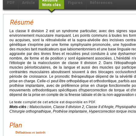
Résumé
PDF
Article
Figures
Références
Mots clés
Résumé
La classe II division 2 est un syndrome particulier, avec des signes squ
environnement musculaire marquant. Les points communs à toutes les forme
ou acquises, sont la rétroalvéolie et la supra-alvéolie des incisives centr
génétique s'exprime par une forme symphysaire prononcée, une hypodiver
des muscles tant masticateurs que labiomentonniers et une base linguale rec
aggravée par des lèvres fines et reculées peut conduire à une dysharmon
nombre, de forme et de position y sont également associées. L'hérédité n'e
l'étiologie de la malocclusion de classe II division 2. Dans l'étiopathog
muscles périorbiculaires, de la langue et aussi des muscles qui particip
contraintes musculaires aboutissent souvent à des blocages occlusofoncti
période de croissance. Le pronostic thérapeutique dépend de la sévérité 
prise en charge. Celle-ci peut être orthopédique et orthodontique, parfois ass
prothèse implantaire, avec de préférence prise en charge fonctionnelle po
mouvements orthodontiques spécifiques d'hypercorrection de torque et d'ing
dépend de la prise en compte de la finesse labiale et de la non-aggravation de 
Le texte complet de cet article est disponible en PDF.
Mots-clés :
Malocclusion, Classe II division 2, Classe II d'Angle, Physiopath
Chirurgie orthognathique, Prothèse implantaire, Hypercorrection torque incisi
Plan
Définitions et intérêt