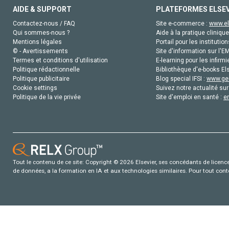
AIDE & SUPPORT
PLATEFORMES ELSE
Contactez-nous / FAQ
Site e-commerce :
www.el
Qui sommes-nous ?
Aide à la pratique clinique
Mentions légales
Portail pour les institution
© - Avertissements
Site d'information sur l'E
Termes et conditions d'utilisation
E-learning pour les infirmi
Politique rédactionnelle
Bibliothèque d'e-books Els
Politique publicitaire
Blog special IFSI :
www.gen
Cookie settings
Suivez notre actualité sur
Politique de la vie privée
Site d'emploi en santé :
e
Tout le contenu de ce site: Copyright © 2026 Elsevier, ses concédants de licence e
de données, a la formation en IA et aux technologies similaires. Pour tout con