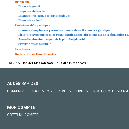
Diagnostic
Diagnostic positif
Diagnostic différentiel
Diagnostic étiologique et formes cliniques
Diagnostic évolutif
Problèmes thérapeutiques
Croissance symphysaire particulière dans la classe II division 2 génétique
Finition et hypercorrection de l'angle interincisif ne dispensant pas de la rééducation ne
Anomalies dentaires : apport de la pluridisciplinarité
Sévérité dentosquelettique
Conclusion
Déclaration de liens d'intérêts
© 2025 Elsevier Masson SAS. Tous droits réservés.
ACCÈS RAPIDES
DOMAINES
TRAITÉS EMC
REVUES
LIVRES
NOS FORMULES D'AB
MON COMPTE
CRÉER UN COMPTE