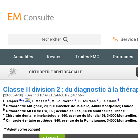
Rechercher
Service C
Rechercher
Actualités
Revues
Traités EMC
Domaines
ORTHOPÉDIE DENTOFACIALE
Classe II division 2 : du diagnostic à la thér
[23-560-A-10] - Doi : 10.1016/S1624-6381(25)46156-7
a
,
⁎
a
b
c
d
L. Frapier
, L. Massif
, M. Fourneron
, B. Tourbah
, J. Scibilia
a
Orthodontie Antigone, 20, rue Cavelier-de-la-Salle, 34000 Montpellier, France
b
Orthodontie Au Fil de L'O, 160, avenue de Fès, 34080 Montpellier, France
c
Chirurgie dentaire implantologie, 660, avenue du Mondial 98, 34000 Montpellier
d
Chirurgie dentaire prothèse, 840, avenue de la Pompignane, 34000 Montpellier,
Auteur correspondant.