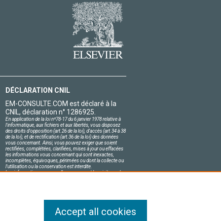
DÉCLARATION CNIL
EM-CONSULTE.COM est déclaré à la
CNIL, déclaration n° 1286925.
En application de la loi nº78-17 du 6 janvier 1978 relative à
l'informatique, aux fichiers et aux libertés, vous disposez
des droits d'opposition (art.26 de la loi), d'accès (art.34 à 38
de la loi), et de rectification (art.36 de la loi) des données
vous concernant. Ainsi, vous pouvez exiger que soient
rectifiées, complétées, clarifiées, mises à jour ou effacées
les informations vous concernant qui sont inexactes,
incomplètes, équivoques, périmées ou dont la collecte ou
l'utilisation ou la conservation est interdite.
Les informations personnelles concernant les visiteurs de
notre site, y compris leur identité, sont confidentielles.
Le responsable du site s'engage sur l'honneur à respecter
les conditions légales de confidentialité applicables en
France et à ne pas divulguer ces informations à des tiers.
Accept all cookies