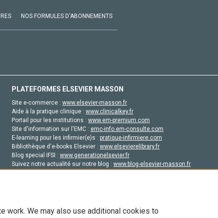
VRES
NOS FORMULES D'ABONNEMENTS
PLATEFORMES ELSEVIER MASSON
Site e-commerce :
www.elsevier-masson.fr
Aide à la pratique clinique :
www.clinicalkey.fr
Portail pour les institutions :
www.em-premium.com
Site d'information sur l'EMC :
emc-info.em-consulte.com
E-learning pour les infirmier(e)s :
pratique-infirmiere.com
Bibliothèque d'e-books Elsevier :
www.elsevierelibrary.fr
Blog special IFSI :
www.generationelsevier.fr
Suivez notre actualité sur notre blog :
www.blog-elsevier-masson.fr
Site d'emploi en santé :
emploisante.com
te work. We may also use additional cookies to