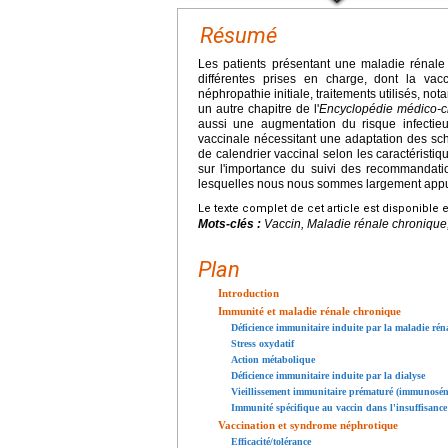
Résumé
Les patients présentant une maladie rénale 
différentes prises en charge, dont la vacci
néphropathie initiale, traitements utilisés, 
un autre chapitre de l'
Encyclopédie médico-ch
aussi une augmentation du risque infectie
vaccinale nécessitant une adaptation des sc
de calendrier vaccinal selon les caractéristi
sur l'importance du suivi des recommandatio
lesquelles nous nous sommes largement appu
Le texte complet de cet article est disponible 
Mots-clés :
Vaccin, Maladie rénale chronique,
Plan
Introduction
Immunité et maladie rénale chronique
Déficience immunitaire induite par la maladie rén
Stress oxydatif
Action métabolique
Déficience immunitaire induite par la dialyse
Vieillissement immunitaire prématuré (immunosén
Immunité spécifique au vaccin dans l'insuffisance
Vaccination et syndrome néphrotique
Efficacité/tolérance