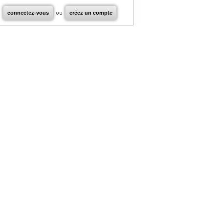
connectez-vous
ou
créez un compte