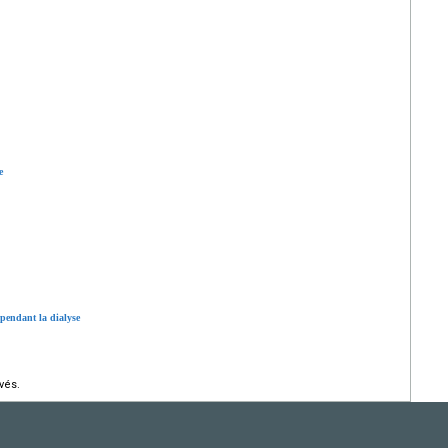
e
pendant la dialyse
vés.