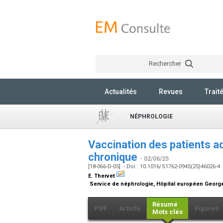
Rechercher
Actualités
Revues
Trait
NÉPHROLOGIE
Vaccination des patients a
chronique
- 02/06/25
[18-066-D-05] - Doi : 10.1016/S1762-0945(25)46026-4
E. Thervet
Service de néphrologie, Hôpital européen George
Résumé
PDF
Article
Figures
Mots clés