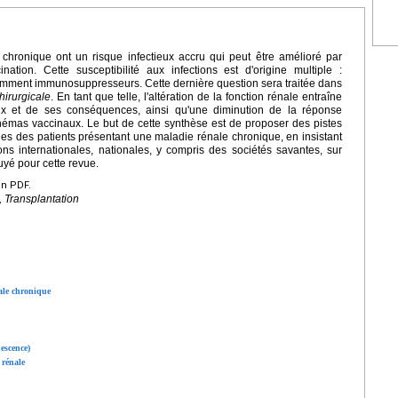
chronique ont un risque infectieux accru qui peut être amélioré par
nation. Cette susceptibilité aux infections est d'origine multiple :
notamment immunosuppresseurs. Cette dernière question sera traitée dans
irurgicale
. En tant que telle, l'altération de la fonction rénale entraîne
ux et de ses conséquences, ainsi qu'une diminution de la réponse
hémas vaccinaux. Le but de cette synthèse est de proposer des pistes
ques des patients présentant une maladie rénale chronique, en insistant
ns internationales, nationales, y compris des sociétés savantes, sur
yé pour cette revue.
en PDF.
 Transplantation
ale chronique
escence)
 rénale