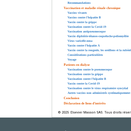
Recommandations
Vaccination et maladie rénale chronique
Vaccins vivants
Vaccins contre l'hépatite B
Vaccin contre la grippe
Vaccination contre la Covid-19
Vaccination antipneumocoque
Vaccin diphtérie-tétanos-coqueluche-poliomyélite
Virus varicelle-zona
Vaccin contre l'hépatite A
Vaccin contre la rougeole, les oreillons et la rubéol
Considérations particulières
Voyage
Patients en dialyse
Vaccination contre le pneumocoque
Vaccination contre la grippe
Vaccination contre l'hépatite B
Vaccin contre la Covid-19
Vaccination contre le virus respiratoire syncytial
Autres vaccins non administrés systématiquement 
Conclusion
Déclaration de liens d'intérêts
© 2025 Elsevier Masson SAS. Tous droits réser