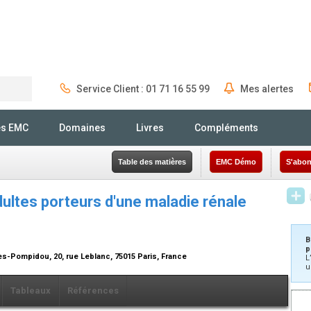
Service Client : 01 71 16 55 99
Mes alertes
Rechercher
és EMC
Domaines
Livres
Compléments
Table des matières
EMC Démo
S'abon
dultes porteurs d'une maladie rénale
B
p
s-Pompidou, 20, rue Leblanc, 75015 Paris, France
L
u
Tableaux
Références