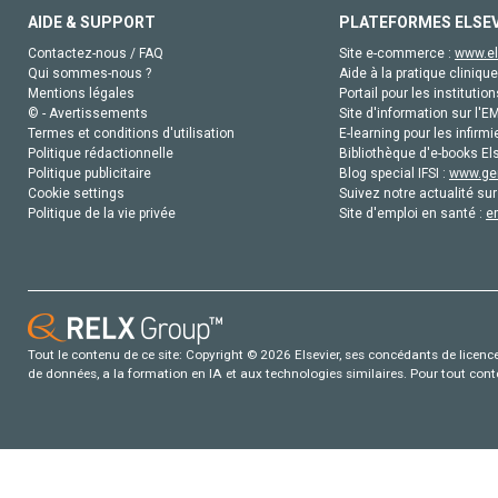
AIDE & SUPPORT
PLATEFORMES ELSE
Contactez-nous / FAQ
Site e-commerce :
www.el
Qui sommes-nous ?
Aide à la pratique clinique
Mentions légales
Portail pour les institution
© - Avertissements
Site d'information sur l'E
Termes et conditions d'utilisation
E-learning pour les infirmi
Politique rédactionnelle
Bibliothèque d'e-books Els
Politique publicitaire
Blog special IFSI :
www.gen
Cookie settings
Suivez notre actualité sur
Politique de la vie privée
Site d'emploi en santé :
e
Tout le contenu de ce site: Copyright © 2026 Elsevier, ses concédants de licence e
de données, a la formation en IA et aux technologies similaires. Pour tout con