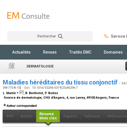
Rechercher
Service C
Rechercher
Actualités
Revues
Traités EMC
Domaines
DERMATOLOGIE
Maladies héréditaires du tissu conjonctif
- 04
[98-770-A-10] - Doi : 10.1016/S0246-0319(25)46296-7
⁎
L. Martin
, B. Berthelot, P. Boitez
Service de dermatologie, CHU d'Angers, 4, rue Larrey, 49100 Angers, France
Auteur correspondant.
Résumé
PDF
Article
Figures
Tableaux
Référence
Mots clés