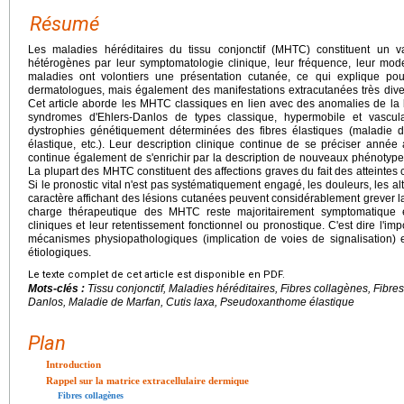
Résumé
Les maladies héréditaires du tissu conjonctif (MHTC) constituent un v
hétérogènes par leur symptomatologie clinique, leur fréquence, leur mode
maladies ont volontiers une présentation cutanée, ce qui explique po
dermatologues, mais également des manifestations extracutanées très diver
Cet article aborde les MHTC classiques en lien avec des anomalies de la b
syndromes d'Ehlers-Danlos de types classique, hypermobile et vascula
dystrophies génétiquement déterminées des fibres élastiques (maladie 
élastique, etc.). Leur description clinique continue de se préciser an
continue également de s'enrichir par la description de nouveaux phénotype
La plupart des MHTC constituent des affections graves du fait des atteintes 
Si le pronostic vital n'est pas systématiquement engagé, les douleurs, les alt
caractère affichant des lésions cutanées peuvent considérablement grever la 
charge thérapeutique des MHTC reste majoritairement symptomatique 
cliniques et leur retentissement fonctionnel ou pronostique. C'est dire l'i
mécanismes physiopathologiques (implication de voies de signalisation) e
étiologiques.
Le texte complet de cet article est disponible en PDF.
Mots-clés :
Tissu conjonctif, Maladies héréditaires, Fibres collagènes, Fibre
Danlos, Maladie de Marfan, Cutis laxa, Pseudoxanthome élastique
Plan
Introduction
Rappel sur la matrice extracellulaire dermique
Fibres collagènes