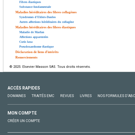
Fibres élastiques
Substance fondamentale
Maladies héréditaires des fibres collagènes
Syndromes d'Ehlers-Danlos
Autres affections héréditaires du collagène
Maladies héréditaires des fibres élastiques
Maladie de Marfan
Affections apparentées
Cutis laxa
Pseudoxanthome élastique
Déclaration de liens d'intérêts
Remerciements
© 2025 Elsevier Masson SAS. Tous droits réservés.
ACCÈS RAPIDES
DOMAINES
TRAITÉS EMC
REVUES
LIVRES
NOS FORMULES D'AB
MON COMPTE
CRÉER UN COMPTE