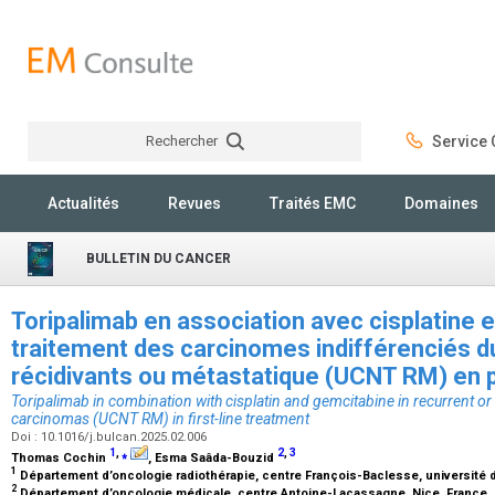
Rechercher
Service C
Rechercher
Actualités
Revues
Traités EMC
Domaines
BULLETIN DU CANCER
Toripalimab en association avec cisplatine 
traitement des carcinomes indifférenciés 
récidivants ou métastatique (UCNT RM) en 
Toripalimab in combination with cisplatin and gemcitabine in recurrent o
carcinomas (UCNT RM) in first-line treatment
Doi : 10.1016/j.bulcan.2025.02.006
1
,
⁎
2
,
3
Thomas Cochin
, Esma Saâda-Bouzid
1
Département d’oncologie radiothérapie, centre François-Baclesse, université
2
Département d’oncologie médicale, centre Antoine-Lacassagne, Nice, France