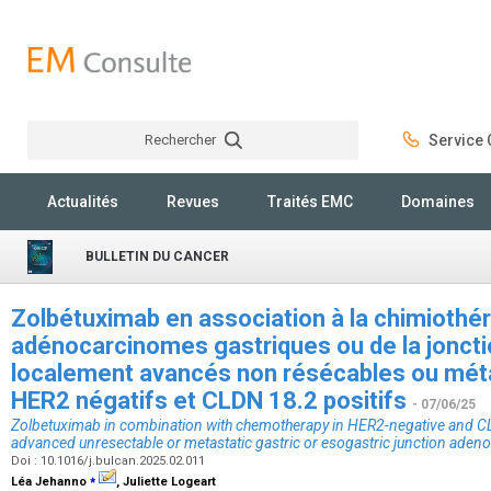
Rechercher
Service C
Rechercher
Actualités
Revues
Traités EMC
Domaines
BULLETIN DU CANCER
Zolbétuximab en association à la chimiothér
adénocarcinomes gastriques ou de la jonct
localement avancés non résécables ou mét
HER2 négatifs et CLDN 18.2 positifs
- 07/06/25
Zolbetuximab in combination with chemotherapy in HER2-negative and CL
advanced unresectable or metastatic gastric or esogastric junction ade
Doi : 10.1016/j.bulcan.2025.02.011
⁎
Léa Jehanno
, Juliette Logeart