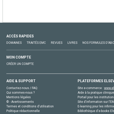
ACCÈS RAPIDES
DOMAINES
TRAITÉS EMC
REVUES
LIVRES
NOS FORMULES D'AB
MON COMPTE
CRÉER UN COMPTE
AIDE & SUPPORT
PLATEFORMES ELSE
Contactez-nous / FAQ
Site e-commerce :
www.el
Qui sommes-nous ?
Aide à la pratique clinique
Mentions légales
Portail pour les institution
© - Avertissements
Site d'information sur l'E
Termes et conditions d'utilisation
E-learning pour les infirmi
Politique rédactionnelle
Bibliothèque d'e-books Els