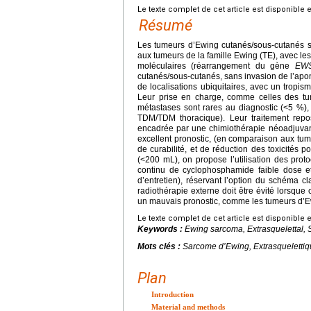
Le texte complet de cet article est disponible 
Résumé
Les tumeurs d’Ewing cutanés/sous-cutanés s
aux tumeurs de la famille Ewing (TE), avec le
moléculaires (réarrangement du gène
EW
cutanés/sous-cutanés, sans invasion de l’apon
de localisations ubiquitaires, avec un tropis
Leur prise en charge, comme celles des tum
métastases sont rares au diagnostic (<5 %),
TDM/TDM thoracique). Leur traitement repos
encadrée par une chimiothérapie néoadjuvant
excellent pronostic, (en comparaison aux tume
de curabilité, et de réduction des toxicités 
(<200 mL), on propose l’utilisation des pro
continu de cyclophosphamide faible dose et 
d’entretien), réservant l’option du schéma 
radiothérapie externe doit être évité lorsque 
un mauvais pronostic, comme les tumeurs d’Ew
Le texte complet de cet article est disponible 
Keywords :
Ewing sarcoma, Extrasquelettal
Mots clés :
Sarcome d’Ewing, Extrasquelettiq
Plan
Introduction
Material and methods