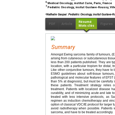
6
Medical Oncology, institut Curie, Paris, France
7
Pediatric Oncology, insitut Gustave-Roussy, Vill
⁎
Nathalie Gaspar: Pediatric Oncology, insitut Gustave-
Résumé
PDF
Article
Figures
Mots clés
Summary
Amongst Ewing sarcoma family of tumours, (
arising from cutaneous or subcutaneous tissue
less than 200 patients published. They are typ
location, with a particular tropism for distal
Like other conjunctive tumours, they have to b
ESMO guidelines about soft-tissue tumours,
pathological and molecular features of EFST 
than 5% at diagnosis), but must be carefully
these patients. Treatment strategy relies
treatment. Patients with localized disease h
curability, and of minimizing acute and late t
treated with less intensive protocols, as 
regimen as induction chemotherapy and vincri
option of classical VDC/IE protocol for larger 
avoid radiotherapy when possible. Patients 
sarcoma, and have to be treated accordingly.