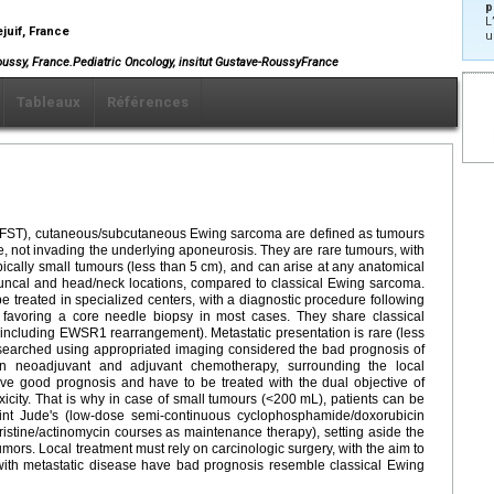
p
L
ejuif, France
u
Roussy, France.Pediatric Oncology, insitut Gustave-RoussyFrance
Tableaux
Références
EFST), cutaneous/subcutaneous Ewing sarcoma are defined as tumours
, not invading the underlying aponeurosis. They are rare tumours, with
ically small tumours (less than 5
cm), and can arise at any anatomical
, truncal and head/neck locations, compared to classical Ewing sarcoma.
e treated in specialized centers, with a diagnostic procedure following
 favoring a core needle biopsy in most cases. They share classical
(including EWSR1 rearrangement). Metastatic presentation is rare (less
 searched using appropriated imaging considered the bad prognosis of
 on neoadjuvant and adjuvant chemotherapy, surrounding the local
ave good prognosis and have to be treated with the dual objective of
oxicity. That is why in case of small tumours (<200
mL), patients can be
Saint Jude's (low-dose semi-continuous cyclophosphamide/doxorubicin
stine/actinomycin courses as maintenance therapy), setting aside the
tumors. Local treatment must rely on carcinologic surgery, with the aim to
with metastatic disease have bad prognosis resemble classical Ewing