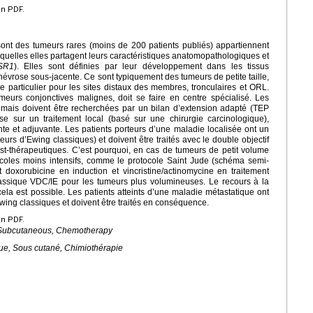
en PDF.
ont des tumeurs rares (moins de 200 patients publiés) appartiennent
squelles elles partagent leurs caractéristiques anatomopathologiques et
SR1
). Elles sont définies par leur développement dans les tissus
évrose sous-jacente. Ce sont typiquement des tumeurs de petite taille,
me particulier pour les sites distaux des membres, tronculaires et ORL.
eurs conjonctives malignes, doit se faire en centre spécialisé. Les
 mais doivent être recherchées par un bilan d’extension adapté (TEP
e sur un traitement local (basé sur une chirurgie carcinologique),
e et adjuvante. Les patients porteurs d’une maladie localisée ont un
urs d’Ewing classiques) et doivent être traités avec le double objectif
post-thérapeutiques. C’est pourquoi, en cas de tumeurs de petit volume
tocoles moins intensifs, comme le protocole Saint Jude (schéma semi-
doxorubicine en induction et vincristine/actinomycine en traitement
classique VDC/IE pour les tumeurs plus volumineuses. Le recours à la
cela est possible. Les patients atteints d’une maladie métastatique ont
ing classiques et doivent être traités en conséquence.
en PDF.
, Subcutaneous, Chemotherapy
ue, Sous cutané, Chimiothérapie