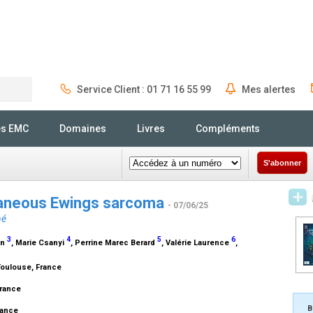
Service Client : 01 71 16 55 99
Mes alertes
Rechercher
és EMC
Domaines
Livres
Compléments
S'abonner
taneous Ewings sarcoma
- 07/06/25
né
3
4
5
6
in
, Marie Csanyi
, Perrine Marec Berard
, Valérie Laurence
,
Toulouse, France
e
 France
B
France