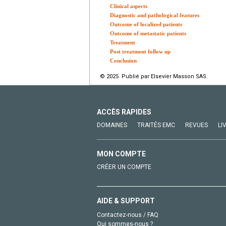
Clinical aspects
Diagnostic and pathological features
Outcome of localized patients
Outcome of metastatic patients
Treatment
Post treatment follow up
Conclusion
© 2025 Publié par Elsevier Masson SAS.
ACCÈS RAPIDES
DOMAINES
TRAITÉS EMC
REVUES
LI
MON COMPTE
CRÉER UN COMPTE
AIDE & SUPPORT
Contactez-nous / FAQ
Qui sommes-nous ?