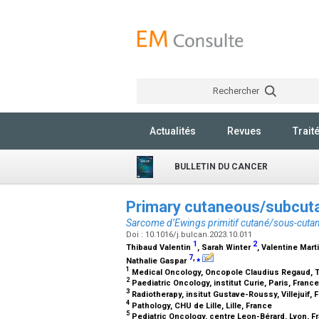
Rechercher
Actualités
Revues
Trait
BULLETIN DU CANCER
Primary cutaneous/subcu
Sarcome d’Ewings primitif cutané/sous-cuta
Doi : 10.1016/j.bulcan.2023.10.011
1
2
Thibaud Valentin
, Sarah Winter
, Valentine Mart
7
,
⁎
Nathalie Gaspar
1
Medical Oncology, Oncopole Claudius Regaud, 
2
Paediatric Oncology, institut Curie, Paris, Franc
3
Radiotherapy, insitut Gustave-Roussy, Villejuif,
4
Pathology, CHU de Lille, Lille, France
5
Pediatric Oncology, centre Leon-Bérard, Lyon, 