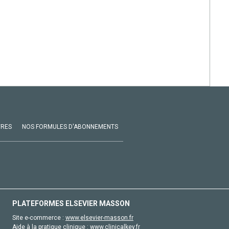
VRES
NOS FORMULES D'ABONNEMENTS
PLATEFORMES ELSEVIER MASSON
Site e-commerce :
www.elsevier-masson.fr
Aide à la pratique clinique :
www.clinicalkey.fr