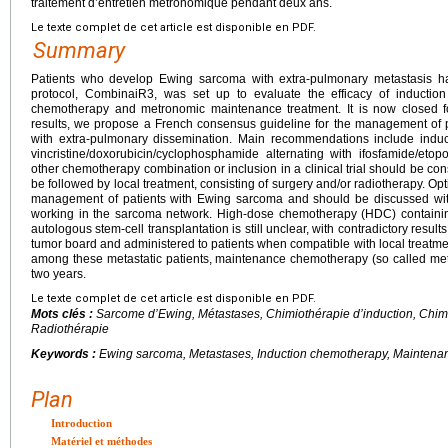
traitement d’entretien métronomique pendant deux ans.
Le texte complet de cet article est disponible en PDF.
Summary
Patients who develop Ewing sarcoma with extra-pulmonary metastasis h
protocol, CombinaiR3, was set up to evaluate the efficacy of inducti
chemotherapy and metronomic maintenance treatment. It is now closed fo
results, we propose a French consensus guideline for the management of
with extra-pulmonary dissemination. Main recommendations include induc
vincristine/doxorubicin/cyclophosphamide alternating with ifosfamide/etopo
other chemotherapy combination or inclusion in a clinical trial should be c
be followed by local treatment, consisting of surgery and/or radiotherapy. Opt
management of patients with Ewing sarcoma and should be discussed with
working in the sarcoma network. High-dose chemotherapy (HDC) containi
autologous stem-cell transplantation is still unclear, with contradictory resul
tumor board and administered to patients when compatible with local treatme
among these metastatic patients, maintenance chemotherapy (so called met
two years.
Le texte complet de cet article est disponible en PDF.
Mots clés :
Sarcome d’Ewing, Métastases, Chimiothérapie d’induction, Chim
Radiothérapie
Keywords :
Ewing sarcoma, Metastases, Induction chemotherapy, Maintena
Plan
Introduction
Matériel et méthodes