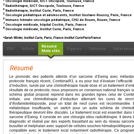
Oncologie médicale, IUCT Oncopole, Toulouse, France
3
Radiothérapie, IUCT Oncopole, Toulouse, France
4
Radiothérapie, Institut Curie, Paris, France
5
Oncologie pédiatrique et adolescents, Institut Gustave-Roussy, Paris, France
6
Immuno-hémato-oncologie pédiatrique, CHU de Rouen, Rouen, France
7
Oncologie médicale, hôpital Cochin, Paris, France
8
Oncologie médicale, Institut Curie, Paris, France
⁎
Sarah Winter, Institut Curie, Paris, France.Institut CurieParisFrance
Résumé
PDF
Article
Figures
Tableaux
Référence
Mots clés
Résumé
Le pronostic des patients atteints d’un sarcome d’Ewing avec métasta
protocole français récent, CombinaiR3, a eu pour but d’évaluer l’efficacit
d’induction, suivie par une chimiothérapie haute dose et un traitement d’en
résultats de ce protocole, nous proposons un consensus national français su
schéma global proposé reprend dans les grandes lignes celui de Combi
initiale, une chimiothérapie d’induction alternant les cures de vincri
d’ifosfamide/étoposide, pour un total de neuf cures est recommandée.
métabolique insuffisante, un
switch
pour un autre schéma de chimiothé
thérapeutique devront être discutés. Le traitement local est essentiel dans
sarcome d’Ewing. Il consiste en une chirurgie et/ou radiothérapie. Il devra 
diagnostic et réalisé par des experts travaillant au sein du réseau sarc
busulfan et melphalan avec support de cellules souches hématopoïétiques pou
compatible avec le traitement local notamment radiothérapie. Ce progra