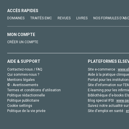
ACCÈS RAPIDES
DOMAINES
TRAITÉS EMC
REVUES
LIVRES
NOS FORMULES D'AB
MON COMPTE
CRÉER UN COMPTE
AIDE & SUPPORT
PLATEFORMES ELSE
Contactez-nous / FAQ
Site e-commerce :
www.el
Qui sommes-nous ?
Aide à la pratique clinique
Mentions légales
Portail pour les institution
© - Avertissements
Site d'information sur l'E
Termes et conditions d'utilisation
E-learning pour les infirmi
Politique rédactionnelle
Bibliothèque d'e-books Els
Politique publicitaire
Blog special IFSI :
www.gen
Cookie settings
Suivez notre actualité sur
Politique de la vie privée
Site d'emploi en santé :
e