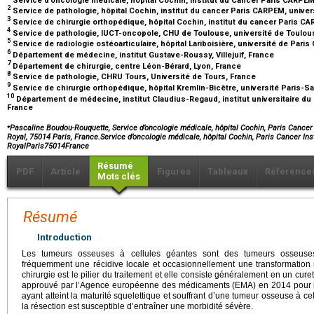
2
Service de pathologie, hôpital Cochin, institut du cancer Paris CARPEM, univer
3
Service de chirurgie orthopédique, hôpital Cochin, institut du cancer Paris C
4
Service de pathologie, IUCT-oncopole, CHU de Toulouse, université de Toulou
5
Service de radiologie ostéoarticulaire, hôpital Lariboisière, université de Paris
6
Département de médecine, institut Gustave-Roussy, Villejuif, France
7
Département de chirurgie, centre Léon-Bérard, Lyon, France
8
Service de pathologie, CHRU Tours, Université de Tours, France
9
Service de chirurgie orthopédique, hôpital Kremlin-Bicêtre, université Paris-S
10
Département de médecine, institut Claudius-Regaud, institut universitaire d
France
⁎
Pascaline Boudou-Rouquette, Service d’oncologie médicale, hôpital Cochin, Paris Cancer
Royal, 75014 Paris, France.Service d’oncologie médicale, hôpital Cochin, Paris Cancer I
RoyalParis75014France
Résumé
PDF
Article
Figures
Tableaux
Référence
Mots clés
Résumé
Introduction
Les tumeurs osseuses à cellules géantes sont des tumeurs osseuses 
fréquemment une récidive locale et occasionnellement une transformatio
chirurgie est le pilier du traitement et elle consiste généralement en un cu
approuvé par l’Agence européenne des médicaments (EMA) en 2014 pour le
ayant atteint la maturité squelettique et souffrant d’une tumeur osseuse à c
la résection est susceptible d’entraîner une morbidité sévère.