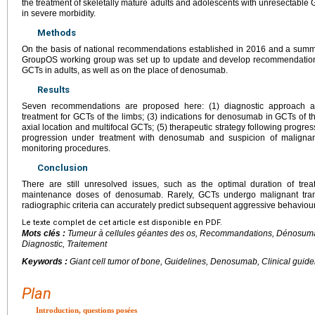
the treatment of skeletally mature adults and adolescents with unresectable GC
in severe morbidity.
Methods
On the basis of national recommendations established in 2016 and a summa
GroupOS working group was set up to update and develop recommendatio
GCTs in adults, as well as on the place of denosumab.
Results
Seven recommendations are proposed here: (1) diagnostic approach an
treatment for GCTs of the limbs; (3) indications for denosumab in GCTs of th
axial location and multifocal GCTs; (5) therapeutic strategy following progre
progression under treatment with denosumab and suspicion of malign
monitoring procedures.
Conclusion
There are still unresolved issues, such as the optimal duration of tre
maintenance doses of denosumab. Rarely, GCTs undergo malignant transfo
radiographic criteria can accurately predict subsequent aggressive behaviour
Le texte complet de cet article est disponible en PDF.
Mots clés :
Tumeur à cellules géantes des os, Recommandations, Dénosum
Diagnostic, Traitement
Keywords :
Giant cell tumor of bone, Guidelines, Denosumab, Clinical guide
Plan
Introduction, questions posées