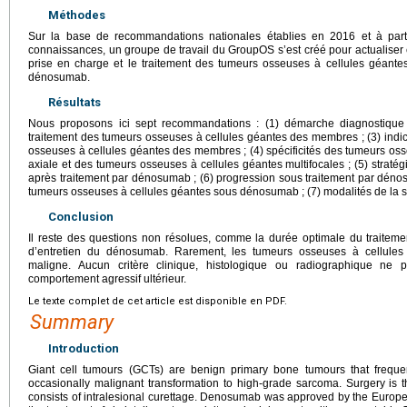
Méthodes
Sur la base de recommandations nationales établies en 2016 et à parti
connaissances, un groupe de travail du GroupOS s’est créé pour actualiser
prise en charge et le traitement des tumeurs osseuses à cellules géantes
dénosumab.
Résultats
Nous proposons ici sept recommandations : (1) démarche diagnostique e
traitement des tumeurs osseuses à cellules géantes des membres ; (3) ind
osseuses à cellules géantes des membres ; (4) spécificités des tumeurs oss
axiale et des tumeurs osseuses à cellules géantes multifocales ; (5) stratég
après traitement par dénosumab ; (6) progression sous traitement par dén
tumeurs osseuses à cellules géantes sous dénosumab ; (7) modalités de la s
Conclusion
Il reste des questions non résolues, comme la durée optimale du traitement
d’entretien du dénosumab. Rarement, les tumeurs osseuses à cellules 
maligne. Aucun critère clinique, histologique ou radiographique ne
comportement agressif ultérieur.
Le texte complet de cet article est disponible en PDF.
Summary
Introduction
Giant cell tumours (GCTs) are benign primary bone tumours that frequen
occasionally malignant transformation to high-grade sarcoma. Surgery is 
consists of intralesional curettage. Denosumab was approved by the Europ