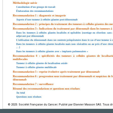
Méthodologie suivie
Constitution d’un groupe de travail
Élaboration des recommandations
Recommandation 1 : diagnostic et imagerie
Aspects d’une tumeur à cellules géantes post-dénosumab
Recommandation 2 : principes du traitement des tumeurs à cellules géantes des m
Recommandation 3 : Indications du traitement par dénosumab dans les tumeurs à 
Dans les tumeurs à cellules géantes localisées et opérables (curetage ou résection sans
adjuvant par dénosumab
L’utilisation du dénosumab dans un contexte préopératoire dans le cas d’une tumeur à ce
Dans les tumeurs à cellules géantes localisées mais non résécables ou au prix d’une chiru
,
,
]
Dans les tumeurs à cellules géantes avec « implants pulmonaires »
Recommandation 4 : spécificités des tumeurs à cellules géantes de localisati
multifocales
Tumeur à cellules géantes de localisation axiale
Tumeur à cellules géantes multifocale
Recommandation 5 : reprise évolutive après traitement par dénosumab
Recommandation 6 : progression sous traitement par dénosumab et suspicion de fo
dénosumab
Recommandation 7 : surveillance
Résumé des recommandations et questions non résolues
Au total
Questions non résolues
© 2025 Société Française du Cancer. Publié par Elsevier Masson SAS. Tous dro