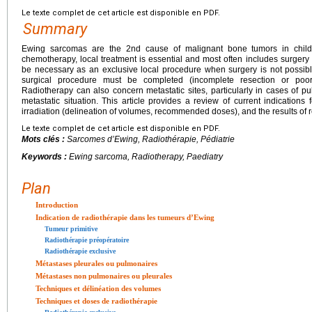
Le texte complet de cet article est disponible en PDF.
Summary
Ewing sarcomas are the 2nd cause of malignant bone tumors in childr
chemotherapy, local treatment is essential and most often includes surgery
be necessary as an exclusive local procedure when surgery is not possibl
surgical procedure must be completed (incomplete resection or poor h
Radiotherapy can also concern metastatic sites, particularly in cases of p
metastatic situation. This article provides a review of current indications 
irradiation (delineation of volumes, recommended doses), and the results of r
Le texte complet de cet article est disponible en PDF.
Mots clés :
Sarcomes d’Ewing, Radiothérapie, Pédiatrie
Keywords :
Ewing sarcoma, Radiotherapy, Paediatry
Plan
Introduction
Indication de radiothérapie dans les tumeurs d’Ewing
Tumeur primitive
Radiothérapie préopératoire
Radiothérapie exclusive
Métastases pleurales ou pulmonaires
Métastases non pulmonaires ou pleurales
Techniques et délinéation des volumes
Techniques et doses de radiothérapie