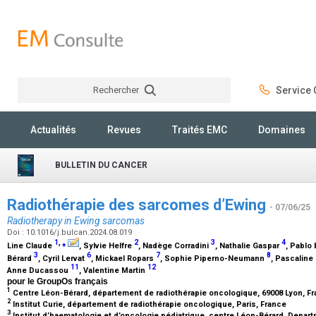
Rechercher
Service C
Rechercher
Actualités
Revues
Traités EMC
Domaines
BULLETIN DU CANCER
Radiothérapie des sarcomes d’Ewing
- 07/06/25
Radiotherapy in Ewing sarcomas
Doi : 10.1016/j.bulcan.2024.08.019
1
,
⁎
2
3
4
Line Claude
, Sylvie Helfre
, Nadège Corradini
, Nathalie Gaspar
, Pablo
3
6
7
8
Bérard
, Cyril Lervat
, Mickael Ropars
, Sophie Piperno-Neumann
, Pascalin
11
12
Anne Ducassou
, Valentine Martin
pour le GroupOs français
1
Centre Léon-Bérard, département de radiothérapie oncologique, 69008 Lyon, F
2
Institut Curie, département de radiothérapie oncologique, Paris, France
3
Institut d’haematologie et d’oncologie pédiatrique, centre Léon-Bérard, Depart