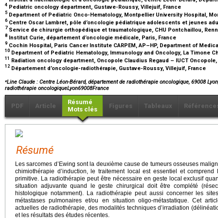
4
Pediatric oncology department, Gustave-Roussy, Villejuif, France
5
Department of Pediatric Onco-Hematology, Montpellier University Hospital, Mon
6
Centre Oscar Lambret, pôle d’oncologie pédiatrique adolescents et jeunes adul
7
Service de chirurgie orthopédique et traumatologique, CHU Pontchaillou, Ren
8
Institut Curie, département d’oncologie médicale, Paris, France
9
Cochin Hospital, Paris Cancer Institute CARPEM, AP–HP, Department of Medical
10
Department of Pediatric Hematology, Immunology and Oncology, La Timone Chi
11
Radiation oncology department, Oncopole Claudius Regaud – IUCT Oncopole,
12
Département d’oncologie-radiothérapie, Gustave-Roussy, Villejuif, France
⁎
Line Claude : Centre Léon-Bérard, département de radiothérapie oncologique, 69008 Lyo
radiothérapie oncologiqueLyon69008France
Résumé
PDF
Article
Figures
Tableaux
Référence
Mots clés
Résumé
Les sarcomes d’Ewing sont la deuxième cause de tumeurs osseuses malignes
chimiothérapie d’induction, le traitement local est essentiel et comprend
primitive. La radiothérapie peut être nécessaire en geste local exclusif qua
situation adjuvante quand le geste chirurgical doit être complété (rés
histologique notamment). La radiothérapie peut aussi concerner les sit
métastases pulmonaires et/ou en situation oligo-métastatique. Cet arti
actuelles de radiothérapie, des modalités techniques d’irradiation (déliné
et les résultats des études récentes.