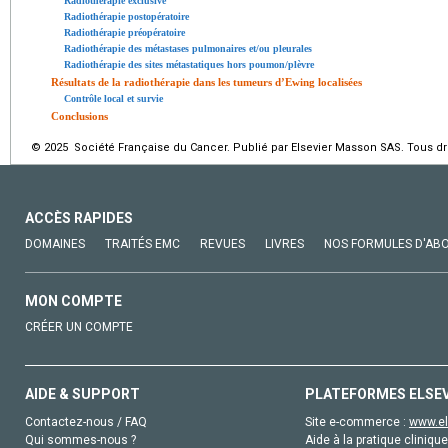
Radiothérapie exclusive
Radiothérapie postopératoire
Radiothérapie préopératoire
Radiothérapie des métastases pulmonaires et/ou pleurales
Radiothérapie des sites métastatiques hors poumon/plèvre
Résultats de la radiothérapie dans les tumeurs d’Ewing localisées
Contrôle local et survie
Conclusions
© 2025 Société Française du Cancer. Publié par Elsevier Masson SAS. Tous dro
ACCÈS RAPIDES
DOMAINES
TRAITÉS EMC
REVUES
LIVRES
NOS FORMULES D'AB
MON COMPTE
CRÉER UN COMPTE
AIDE & SUPPORT
PLATEFORMES ELSE
Contactez-nous / FAQ
Site e-commerce :
www.el
Qui sommes-nous ?
Aide à la pratique clinique