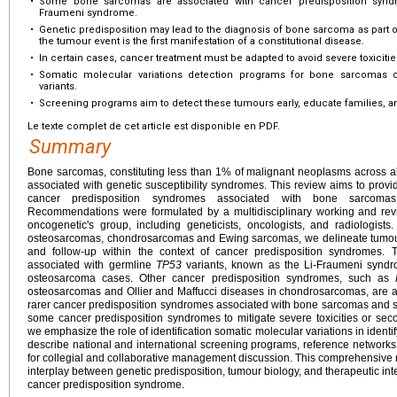
•
Some bone sarcomas are associated with cancer predisposition syndr
Fraumeni syndrome.
•
Genetic predisposition may lead to the diagnosis of bone sarcoma as part o
the tumour event is the first manifestation of a constitutional disease.
•
In certain cases, cancer treatment must be adapted to avoid severe toxiciti
•
Somatic molecular variations detection programs for bone sarcomas ca
variants.
•
Screening programs aim to detect these tumours early, educate families,
Le texte complet de cet article est disponible en PDF.
Summary
Bone sarcomas, constituting less than 1% of malignant neoplasms across al
associated with genetic susceptibility syndromes. This review aims to prov
cancer predisposition syndromes associated with bone sarcomas
Recommendations were formulated by a multidisciplinary working and r
oncogenetic's group, including geneticists, oncologists, and radiologist
osteosarcomas, chondrosarcomas and Ewing sarcomas, we delineate tumour
and follow-up within the context of cancer predisposition syndromes. T
associated with germline
TP53
variants, known as the Li-Fraumeni syndro
osteosarcoma cases. Other cancer predisposition syndromes, such as
osteosarcomas and Ollier and Maffucci diseases in chondrosarcomas, are al
rarer cancer predisposition syndromes associated with bone sarcomas and s
some cancer predisposition syndromes to mitigate severe toxicities or sec
we emphasize the role of identification somatic molecular variations in identi
describe national and international screening programs, reference network
for collegial and collaborative management discussion. This comprehensive re
interplay between genetic predisposition, tumour biology, and therapeutic in
cancer predisposition syndrome.