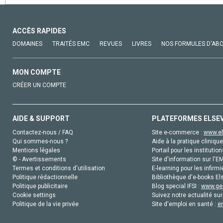
ACCÈS RAPIDES
DOMAINES
TRAITÉS EMC
REVUES
LIVRES
NOS FORMULES D'AB
MON COMPTE
CRÉER UN COMPTE
AIDE & SUPPORT
PLATEFORMES ELSE
Contactez-nous / FAQ
Site e-commerce :
www.el
Qui sommes-nous ?
Aide à la pratique clinique
Mentions légales
Portail pour les institution
© - Avertissements
Site d'information sur l'E
Termes et conditions d'utilisation
E-learning pour les infirmi
Politique rédactionnelle
Bibliothèque d'e-books Els
Politique publicitaire
Blog special IFSI :
www.gen
Cookie settings
Suivez notre actualité sur
Politique de la vie privée
Site d'emploi en santé :
e