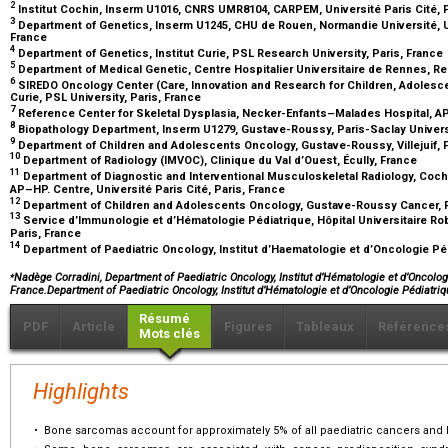
2
Institut Cochin, Inserm U1016, CNRS UMR8104, CARPEM, Université Paris Cité, 
3
Department of Genetics, Inserm U1245, CHU de Rouen, Normandie Université, 
France
4
Department of Genetics, Institut Curie, PSL Research University, Paris, France
5
Department of Medical Genetic, Centre Hospitalier Universitaire de Rennes, R
6
SIREDO Oncology Center (Care, Innovation and Research for Children, Adolesce
Curie, PSL University, Paris, France
7
Reference Center for Skeletal Dysplasia, Necker-Enfants–Malades Hospital, A
8
Biopathology Department, Inserm U1279, Gustave-Roussy, Paris-Saclay Universit
9
Department of Children and Adolescents Oncology, Gustave-Roussy, Villejuif,
10
Department of Radiology (IMVOC), Clinique du Val d’Ouest, Écully, France
11
Department of Diagnostic and Interventional Musculoskeletal Radiology, Cochi
AP–HP. Centre, Université Paris Cité, Paris, France
12
Department of Children and Adolescents Oncology, Gustave-Roussy Cancer, Pari
13
Service d’Immunologie et d’Hématologie Pédiatrique, Hôpital Universitaire Rob
Paris, France
14
Department of Paediatric Oncology, Institut d’Haematologie et d’Oncologie Pé
⁎
Nadège Corradini, Department of Paediatric Oncology, Institut d’Hématologie et d’Oncolog
France.Department of Paediatric Oncology, Institut d’Hématologie et d’Oncologie Pédiatr
Résumé
PDF
Article
Figures
Tableaux
Référence
Mots clés
Highlights
•
Bone sarcomas account for approximately 5% of all paediatric cancers and l