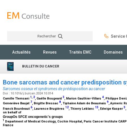
Rechercher
Service C
Rechercher
Actualités
Revues
Traités EMC
Domaines
BULLETIN DU CANCER
Bone sarcomas and cancer predisposition
Sarcomes osseux et syndromes de prédisposition au cancer
Doi : 10.1016/j.bulcan.2024.10.014
1
,
2
3
4
Camille Tlemsani
, Gaëlle Bougeard
, Marion Gauthier-Villars
, Philippe Den
7
8
9
Geneviève Baujat
, Brigitte Bressac
, Tiphaine Adam de Beaumais
, Aymeric 
6
12
13
3
Franck Bourdeaut
, Laurence Brugières
, Thierry Leblanc
, Edwige Kasper
,
on behalf of
GroupOs SFCE oncogenetic's groups
1
Department of Medical Oncology, Cochin Hospital, Paris Cancer Institute CARPE
France