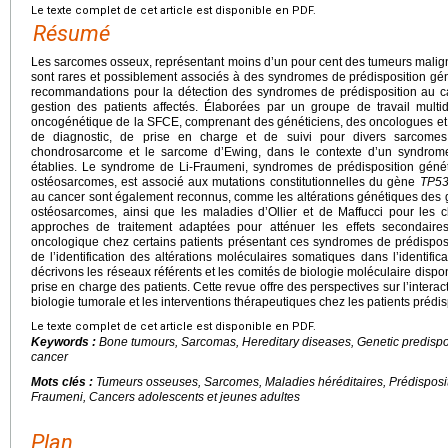
Le texte complet de cet article est disponible en PDF.
Résumé
Les sarcomes osseux, représentant moins d’un pour cent des tumeurs malig
sont rares et possiblement associés à des syndromes de prédisposition gén
recommandations pour la détection des syndromes de prédisposition au c
gestion des patients affectés. Élaborées par un groupe de travail mult
oncogénétique de la SFCE, comprenant des généticiens, des oncologues e
de diagnostic, de prise en charge et de suivi pour divers sarcomes
chondrosarcome et le sarcome d’Ewing, dans le contexte d’un syndrome
établies. Le syndrome de Li-Fraumeni, syndromes de prédisposition généti
ostéosarcomes, est associé aux mutations constitutionnelles du gène
TP5
au cancer sont également reconnus, comme les altérations génétiques des
ostéosarcomes, ainsi que les maladies d’Ollier et de Maffucci pour le
approches de traitement adaptées pour atténuer les effets secondai
oncologique chez certains patients présentant ces syndromes de prédispos
de l’identification des altérations moléculaires somatiques dans l’identifica
décrivons les réseaux référents et les comités de biologie moléculaire dispo
prise en charge des patients. Cette revue offre des perspectives sur l’interac
biologie tumorale et les interventions thérapeutiques chez les patients prédi
Le texte complet de cet article est disponible en PDF.
Keywords :
Bone tumours, Sarcomas, Hereditary diseases, Genetic predispo
cancer
Mots clés :
Tumeurs osseuses, Sarcomes, Maladies héréditaires, Prédisposi
Fraumeni, Cancers adolescents et jeunes adultes
Plan