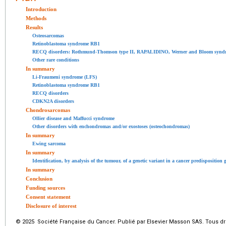
Introduction
Methods
Results
Osteosarcomas
Retinoblastoma syndrome RB1
RECQ disorders: Rothmund-Thomson type II, RAPALIDINO, Werner and Bloom synd
Other rare conditions
In summary
Li-Fraumeni syndrome (LFS)
Retinoblastoma syndrome RB1
RECQ disorders
CDKN2A disorders
Chondrosarcomas
Ollier disease and Maffucci syndrome
Other disorders with enchondromas and/or exostoses (osteochondromas)
In summary
Ewing sarcoma
In summary
Identification, by analysis of the tumour, of a genetic variant in a cancer predisposition
In summary
Conclusion
Funding sources
Consent statement
Disclosure of interest
© 2025 Société Française du Cancer. Publié par Elsevier Masson SAS. Tous dro