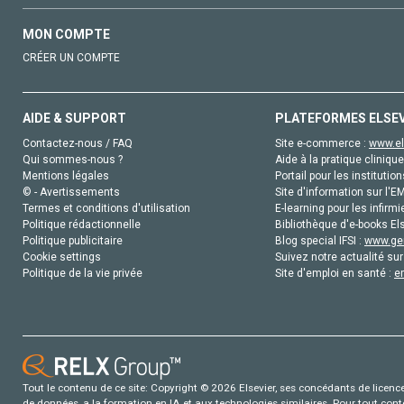
MON COMPTE
CRÉER UN COMPTE
AIDE & SUPPORT
PLATEFORMES ELSE
Contactez-nous / FAQ
Site e-commerce :
www.el
Qui sommes-nous ?
Aide à la pratique clinique
Mentions légales
Portail pour les institution
© - Avertissements
Site d'information sur l'E
Termes et conditions d'utilisation
E-learning pour les infirmi
Politique rédactionnelle
Bibliothèque d'e-books Els
Politique publicitaire
Blog special IFSI :
www.gen
Cookie settings
Suivez notre actualité sur
Politique de la vie privée
Site d'emploi en santé :
e
Tout le contenu de ce site: Copyright © 2026 Elsevier, ses concédants de licence e
de données, a la formation en IA et aux technologies similaires. Pour tout con