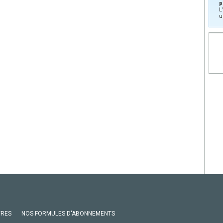
p
L
u
VRES
NOS FORMULES D'ABONNEMENTS