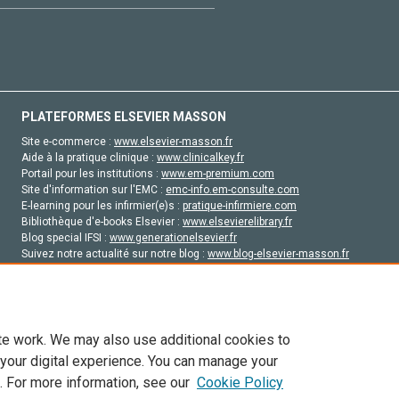
PLATEFORMES ELSEVIER MASSON
Site e-commerce :
www.elsevier-masson.fr
Aide à la pratique clinique :
www.clinicalkey.fr
Portail pour les institutions :
www.em-premium.com
Site d'information sur l'EMC :
emc-info.em-consulte.com
E-learning pour les infirmier(e)s :
pratique-infirmiere.com
Bibliothèque d'e-books Elsevier :
www.elsevierelibrary.fr
Blog special IFSI :
www.generationelsevier.fr
Suivez notre actualité sur notre blog :
www.blog-elsevier-masson.fr
Site d'emploi en santé :
emploisante.com
te work. We may also use additional cookies to
 your digital experience. You can manage your
. For more information, see our
Cookie Policy
vier, ses concédants de licence et ses contributeurs. Tout les droits sont réservés, y 
ogies similaires. Pour tout contenu en libre accès, les conditions de licence Creati