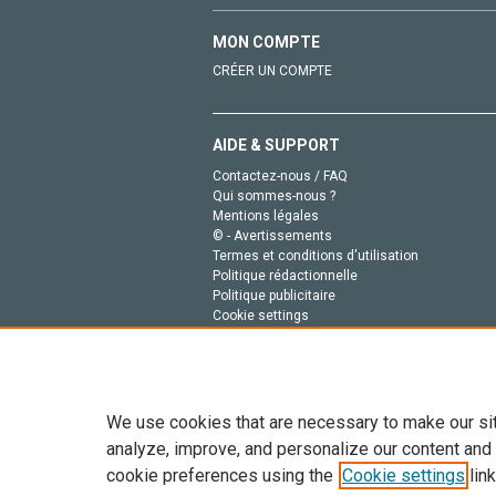
MON COMPTE
CRÉER UN COMPTE
AIDE & SUPPORT
Contactez-nous / FAQ
Qui sommes-nous ?
Mentions légales
© - Avertissements
Termes et conditions d'utilisation
Politique rédactionnelle
Politique publicitaire
Cookie settings
Politique de la vie privée
We use cookies that are necessary to make our si
analyze, improve, and personalize our content and
cookie preferences using the
Cookie settings
link
Tout le contenu de ce site: Copyright © 2026 Else
de données, a la formation en IA et aux technol