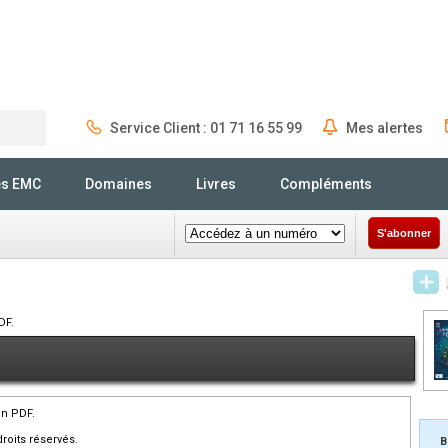
Service Client : 01 71 16 55 99
Mes alertes
Rechercher
és EMC
Domaines
Livres
Compléments
S'abonner
DF.
en PDF.
roits réservés.
B