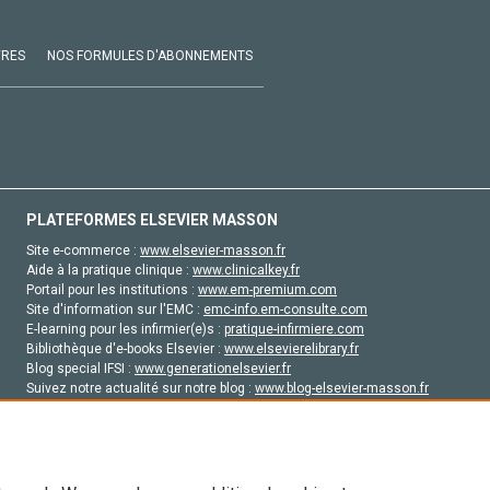
VRES
NOS FORMULES D'ABONNEMENTS
PLATEFORMES ELSEVIER MASSON
Site e-commerce :
www.elsevier-masson.fr
Aide à la pratique clinique :
www.clinicalkey.fr
Portail pour les institutions :
www.em-premium.com
Site d'information sur l'EMC :
emc-info.em-consulte.com
E-learning pour les infirmier(e)s :
pratique-infirmiere.com
Bibliothèque d'e-books Elsevier :
www.elsevierelibrary.fr
Blog special IFSI :
www.generationelsevier.fr
Suivez notre actualité sur notre blog :
www.blog-elsevier-masson.fr
Site d'emploi en santé :
emploisante.com