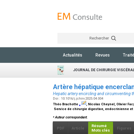
Rechercher
Actualités
Revues
Trait
JOURNAL DE CHIRURGIE VISCÉRA
Artère hépatique encerclan
Hepatic artery encircling and circumventing th
Doi : 10.1016/j.jchirv.2025.04.004
Théo Brachotte
⁎
, Nicolas Cheynel, Olivier Fac
Service de chirurgie digestive, endocrinienne et 
⁎
Auteur correspondant.
Résumé
PDF
Article
Figures
Mots clés