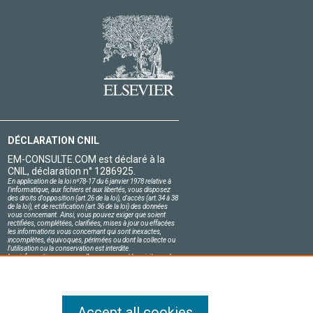
DÉCLARATION CNIL
EM-CONSULTE.COM est déclaré à la
CNIL, déclaration n° 1286925.
En application de la loi nº78-17 du 6 janvier 1978 relative à
l'informatique, aux fichiers et aux libertés, vous disposez
des droits d'opposition (art.26 de la loi), d'accès (art.34 à 38
de la loi), et de rectification (art.36 de la loi) des données
vous concernant. Ainsi, vous pouvez exiger que soient
rectifiées, complétées, clarifiées, mises à jour ou effacées
les informations vous concernant qui sont inexactes,
incomplètes, équivoques, périmées ou dont la collecte ou
l'utilisation ou la conservation est interdite.
Les informations personnelles concernant les visiteurs de
notre site, y compris leur identité, sont confidentielles.
Le responsable du site s'engage sur l'honneur à respecter
les conditions légales de confidentialité applicables en
France et à ne pas divulguer ces informations à des tiers.
Accept all cookies