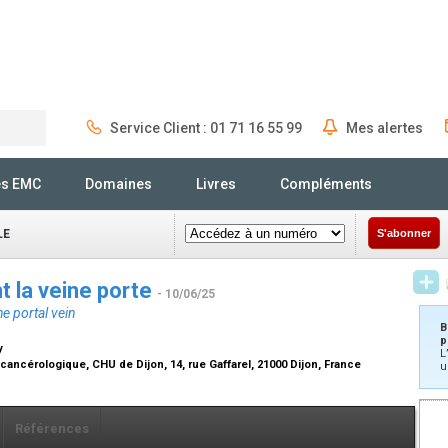
Service Client : 01 71 16 55 99
Mes alertes
Rechercher
és EMC
Domaines
Livres
Compléments
LE
S'abonner
t la veine porte
- 10/06/25
e portal vein
B
p
y
L
cancérologique, CHU de Dijon, 14, rue Gaffarel, 21000 Dijon, France
u
Références