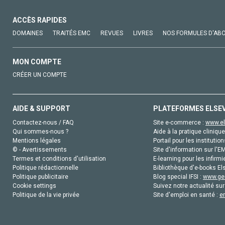
ACCÈS RAPIDES
DOMAINES
TRAITÉS EMC
REVUES
LIVRES
NOS FORMULES D'AB
MON COMPTE
CRÉER UN COMPTE
AIDE & SUPPORT
PLATEFORMES ELSE
Contactez-nous / FAQ
Site e-commerce :
www.el
Qui sommes-nous ?
Aide à la pratique clinique
Mentions légales
Portail pour les institution
© - Avertissements
Site d'information sur l'E
Termes et conditions d'utilisation
E-learning pour les infirmi
Politique rédactionnelle
Bibliothèque d'e-books Els
Politique publicitaire
Blog special IFSI :
www.gen
Cookie settings
Suivez notre actualité sur
Politique de la vie privée
Site d'emploi en santé :
e