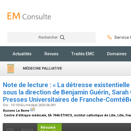
Rechercher
Service C
Rechercher
Actualités
Revues
Traités EMC
Domaines
MÉDECINE PALLIATIVE
Note de lecture : « La détresse existentielle
sous la direction de Benjamin Guérin, Sarah 
Presses Universitaires de Franche-Comté
Doi : 10.1016/j.medpal.2025.06.001
Rozenn Le Berre
Centre d’éthique médicale, EA 7446 ETHICS, institut catholique de Lille, Lille, Fr
Résumé
PDF
Article