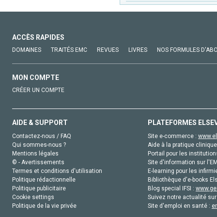
ACCÈS RAPIDES
DOMAINES
TRAITÉS EMC
REVUES
LIVRES
NOS FORMULES D'AB
MON COMPTE
CRÉER UN COMPTE
AIDE & SUPPORT
PLATEFORMES ELSE
Contactez-nous / FAQ
Site e-commerce :
www.el
Qui sommes-nous ?
Aide à la pratique clinique
Mentions légales
Portail pour les institution
© - Avertissements
Site d'information sur l'E
Termes et conditions d'utilisation
E-learning pour les infirmi
Politique rédactionnelle
Bibliothèque d'e-books Els
Politique publicitaire
Blog special IFSI :
www.gen
Cookie settings
Suivez notre actualité sur
Politique de la vie privée
Site d'emploi en santé :
e