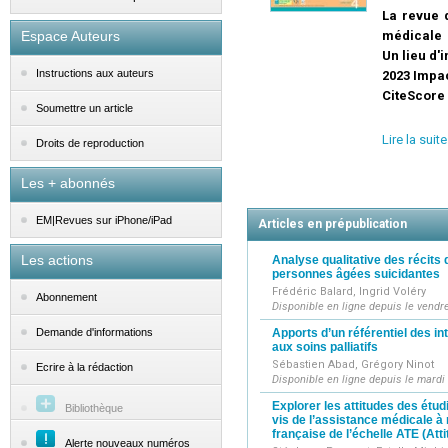
La revue d
Espace Auteurs
médicale
Un lieu d'
Instructions aux auteurs
2023 Impa
CiteScore 
Soumettre un article
Outil de t
Lire la suite
Droits de reproduction
permettra d
pluridiscipl
Les + abonnés
Un lieu d'
Les différ
EM|Revues sur iPhone/iPad
Articles en prépublication
continue a
travaux, de
Les actions
Analyse qualitative des récits
personnes âgées suicidantes
Un contenu
Frédéric Balard, Ingrid Voléry
Retrouvez 
Abonnement
Disponible en ligne depuis le vendr
originales,
Apports d’un référentiel des 
Demande d'informations
de presse, 
aux soins palliatifs
Sébastien Abad, Grégory Ninot
Ecrire à la rédaction
Disponible en ligne depuis le mardi 
Explorer les attitudes des étud
Bibliothèque
vis de l’assistance médicale à 
française de l’échelle ATE (At
Alerte nouveaux numéros