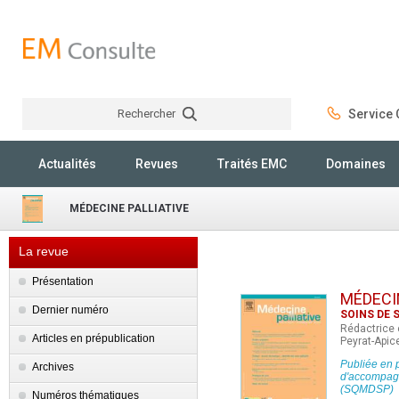
Rechercher
Service C
Rechercher
Actualités
Revues
Traités EMC
Domaines
MÉDECINE PALLIATIVE
La revue
Présentation
MÉDECI
Dernier numéro
SOINS DE 
Rédactrice 
Articles en prépublication
Peyrat-Apic
Publiée en p
Archives
d'accompagne
(SQMDSP)
Numéros thématiques