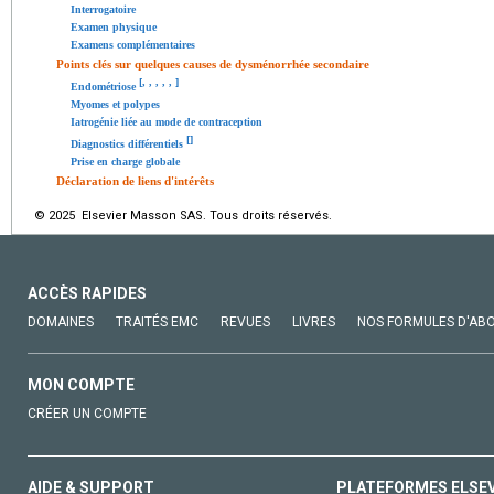
Interrogatoire
Examen physique
Examens complémentaires
Points clés sur quelques causes de dysménorrhée secondaire
[
,
,
,
,
,
]
Endométriose
Myomes et polypes
Iatrogénie liée au mode de contraception
[
]
Diagnostics différentiels
Prise en charge globale
Déclaration de liens d'intérêts
© 2025 Elsevier Masson SAS. Tous droits réservés.
ACCÈS RAPIDES
DOMAINES
TRAITÉS EMC
REVUES
LIVRES
NOS FORMULES D'AB
MON COMPTE
CRÉER UN COMPTE
AIDE & SUPPORT
PLATEFORMES ELSE