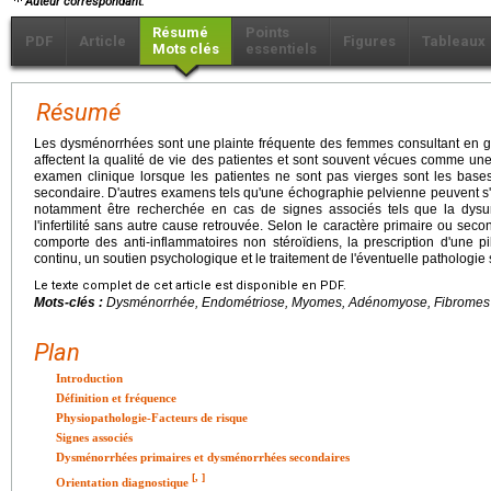
Auteur correspondant.
Résumé
Points
PDF
Article
Figures
Tableaux
Mots clés
essentiels
Résumé
Les dysménorrhées sont une plainte fréquente des femmes consultant en g
affectent la qualité de vie des patientes et sont souvent vécues comme une f
examen clinique lorsque les patientes ne sont pas vierges sont les base
secondaire. D'autres examens tels qu'une échographie pelvienne peuvent s'
notamment être recherchée en cas de signes associés tels que la dysur
l'infertilité sans autre cause retrouvée. Selon le caractère primaire ou sec
comporte des anti-inflammatoires non stéroïdiens, la prescription d'une p
continu, un soutien psychologique et le traitement de l'éventuelle pathologie
Le texte complet de cet article est disponible en PDF.
Mots-clés :
Dysménorrhée, Endométriose, Myomes, Adénomyose, Fibromes
Plan
Introduction
Définition et fréquence
Physiopathologie-Facteurs de risque
Signes associés
Dysménorrhées primaires et dysménorrhées secondaires
[
,
]
Orientation diagnostique