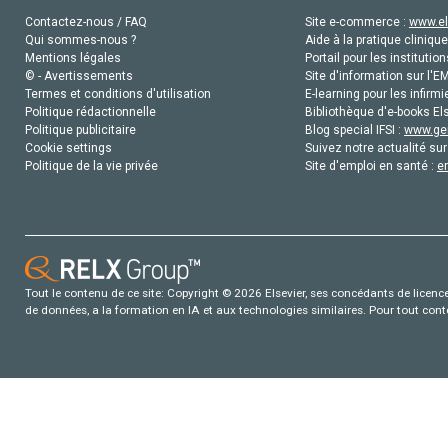
Contactez-nous / FAQ
Site e-commerce :
www.el
Qui sommes-nous ?
Aide à la pratique clinique
Mentions légales
Portail pour les institution
© - Avertissements
Site d'information sur l'E
Termes et conditions d'utilisation
E-learning pour les infirmi
Politique rédactionnelle
Bibliothèque d'e-books Els
Politique publicitaire
Blog special IFSI :
www.gen
Cookie settings
Suivez notre actualité sur
Politique de la vie privée
Site d'emploi en santé :
e
Tout le contenu de ce site: Copyright © 2026 Elsevier, ses concédants de licence e
de données, a la formation en IA et aux technologies similaires. Pour tout con