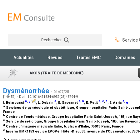
Rechercher
Service C
Rechercher
Actualités
Revues
Traités EMC
Domaines
AKOS (TRAITÉ DE MÉDECINE)
Dysménorrhée
- 01/07/25
[1-0457] - Doi : 10.1016/S1634-6939(25)45794-9
a
,
⁎
a
a
,
b
b
,
c
,
d
a
,
I. Belaroussi
, L. Debain
, E. Sauvanet
, E. Petit
, E. Azria
e
a
Services de gynécologie et obstétrique, Groupe hospitalier Paris Saint-Josep
France
b
Centre de l'endométriose, Groupe hospitalier Paris Saint-Joseph, 185, rue Ra
c
Service de radiologie, Groupe hospitalier Paris Saint-Joseph, 185, rue Raymon
d
Centre d'imagerie médicale Italie, 6, place d'Italie, 75013 Paris, France
e
Inserm UMR1153 équipe EPOPé, Hôtel-Dieu, 53, avenue de l'Observatoire, 7501