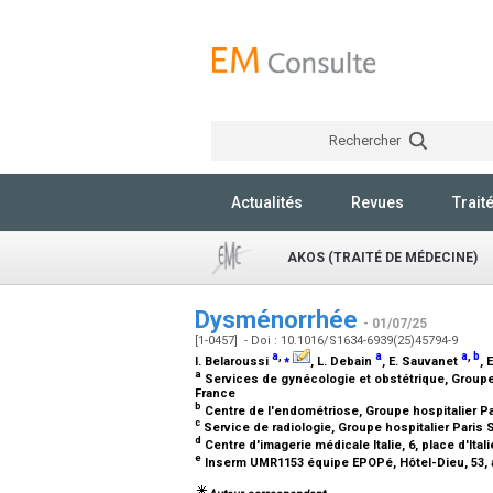
Rechercher
Actualités
Revues
Trait
AKOS (TRAITÉ DE MÉDECINE)
Dysménorrhée
- 01/07/25
[1-0457] - Doi : 10.1016/S1634-6939(25)45794-9
a
,
⁎
a
a
,
b
I. Belaroussi
, L. Debain
, E. Sauvanet
, 
a
Services de gynécologie et obstétrique, Groupe 
France
b
Centre de l'endométriose, Groupe hospitalier P
c
Service de radiologie, Groupe hospitalier Paris
d
Centre d'imagerie médicale Italie, 6, place d'Ital
e
Inserm UMR1153 équipe EPOPé, Hôtel-Dieu, 53, a