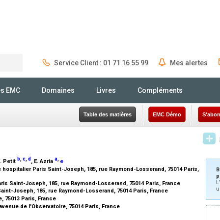
Service Client : 01 71 16 55 99
Mes alertes
Rechercher
és EMC
Domaines
Livres
Compléments
Table des matières
EMC Démo
S'abon
b
,
c
,
d
a
,
E. Petit
, E. Azria
e
hospitalier Paris Saint-Joseph, 185, rue Raymond-Losserand, 75014 Paris,
B
p
L
aris Saint-Joseph, 185, rue Raymond-Losserand, 75014 Paris, France
u
 Saint-Joseph, 185, rue Raymond-Losserand, 75014 Paris, France
ie, 75013 Paris, France
venue de l'Observatoire, 75014 Paris, France