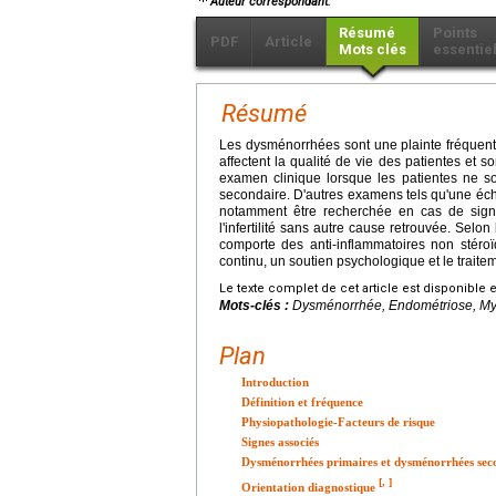
Auteur correspondant.
Résumé
Points
PDF
Article
Mots clés
essentie
Résumé
Les dysménorrhées sont une plainte fréquen
affectent la qualité de vie des patientes et s
examen clinique lorsque les patientes ne s
secondaire. D'autres examens tels qu'une éch
notamment être recherchée en cas de signe
l'infertilité sans autre cause retrouvée. Sel
comporte des anti-inflammatoires non stéroïd
continu, un soutien psychologique et le traite
Le texte complet de cet article est disponible 
Mots-clés :
Dysménorrhée, Endométriose, M
Plan
Introduction
Définition et fréquence
Physiopathologie-Facteurs de risque
Signes associés
Dysménorrhées primaires et dysménorrhées sec
[
,
]
Orientation diagnostique