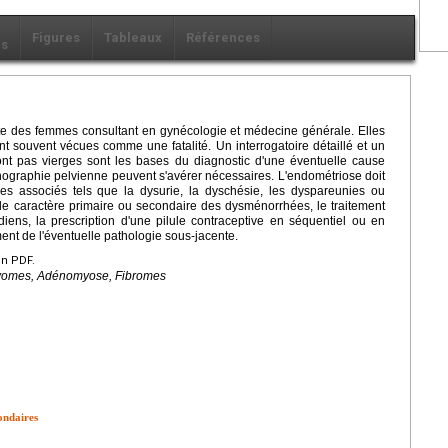
Figures
Tableaux
Références
ls
te des femmes consultant en gynécologie et médecine générale. Elles
ont souvent vécues comme une fatalité. Un interrogatoire détaillé et un
ont pas vierges sont les bases du diagnostic d'une éventuelle cause
ographie pelvienne peuvent s'avérer nécessaires. L'endométriose doit
s associés tels que la dysurie, la dyschésie, les dyspareunies ou
on le caractère primaire ou secondaire des dysménorrhées, le traitement
iens, la prescription d'une pilule contraceptive en séquentiel ou en
ment de l'éventuelle pathologie sous-jacente.
en PDF.
yomes, Adénomyose, Fibromes
ondaires