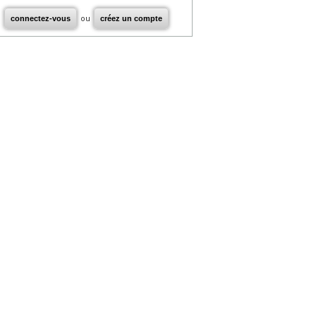
connectez-vous
ou
créez un compte