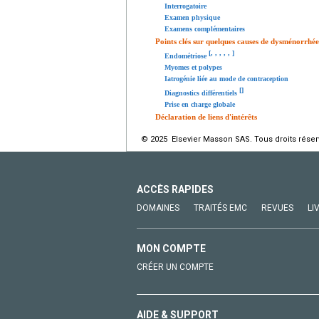
Interrogatoire
Examen physique
Examens complémentaires
Points clés sur quelques causes de dysménorrhé
[
,
,
,
,
,
]
Endométriose
Myomes et polypes
Iatrogénie liée au mode de contraception
[
]
Diagnostics différentiels
Prise en charge globale
Déclaration de liens d'intérêts
© 2025 Elsevier Masson SAS. Tous droits réser
ACCÈS RAPIDES
DOMAINES
TRAITÉS EMC
REVUES
LI
MON COMPTE
CRÉER UN COMPTE
AIDE & SUPPORT