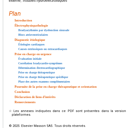
externe, Troubles hydroélectrolitiques
Plan
Introduction
Électrophysiopathologie
Bradyarythmies par dysfonction sinusale
Blocs atrioventriculaires
Diagnostic étiologique
Étiologies cardiaques
Causes extrinsèques ou extracardiaques
Prise en charge en urgence
Évaluation initiale
Corrélation bradycardie-symptômes
Détermination électrocardiographique
Prise en charge thérapeutique
Prise en charge thérapeutique spécifique
Place des autres examens complémentaires
Poursuite de la prise en charge thérapeutique et orientation
Conclusion
Déclaration de liens d'intérêts
Remerciements
☆
Les annexes indiquées dans ce PDF sont présentes dans la version é
plateformes.
© 2025 Elsevier Masson SAS. Tous droits réservés.