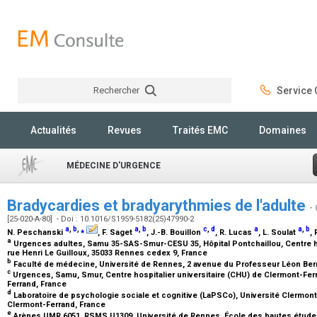
Rechercher
Service C
Rechercher
Actualités
Revues
Traités EMC
Domaines
MÉDECINE D'URGENCE
Bradycardies et bradyarythmies de l'adulte
-
[25-020-A-80] - Doi : 10.1016/S1959-5182(25)47990-2
a
,
b
,
⁎
a
,
b
c
,
d
a
a
,
b
N. Peschanski
, F. Saget
, J.-B. Bouillon
, R. Lucas
, L. Soulat
,
a
Urgences adultes, Samu 35-SAS-Smur-CESU 35, Hôpital Pontchaillou, Centre hos
rue Henri Le Guilloux, 35033 Rennes cedex 9, France
b
Faculté de médecine, Université de Rennes, 2 avenue du Professeur Léon Ber
c
Urgences, Samu, Smur, Centre hospitalier universitaire (CHU) de Clermont-Fer
Ferrand, France
d
Laboratoire de psychologie sociale et cognitive (LaPSCo), Université Clermon
Clermont-Ferrand, France
e
Arènes UMR 6051, RSMS U1309, Université de Rennes, École des hautes études