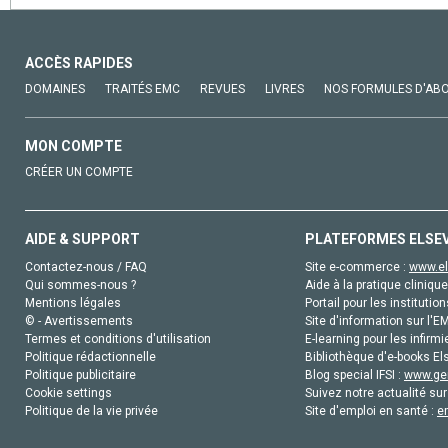
ACCÈS RAPIDES
DOMAINES
TRAITÉS EMC
REVUES
LIVRES
NOS FORMULES D'AB
MON COMPTE
CRÉER UN COMPTE
AIDE & SUPPORT
PLATEFORMES ELSE
Contactez-nous / FAQ
Site e-commerce :
www.el
Qui sommes-nous ?
Aide à la pratique clinique
Mentions légales
Portail pour les institution
© - Avertissements
Site d'information sur l'E
Termes et conditions d'utilisation
E-learning pour les infirmi
Politique rédactionnelle
Bibliothèque d'e-books Els
Politique publicitaire
Blog special IFSI :
www.gen
Cookie settings
Suivez notre actualité sur
Politique de la vie privée
Site d'emploi en santé :
e