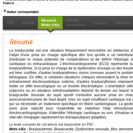
France
Auteur correspondant.
Résumé
Points
PDF
Article
Figures
Tableaux
Mots clés
essentiels
Résumé
La bradycardie est une situation fréquemment rencontrée en médecine d'
l'objet d'une prise en charge spécifique dès lors qu'elle a un retentissem
d'anticiper le risque potentiel de complications et de définir l'étiologie d
cardiaque ou extracardiaque. L'électrocardiogramme (ECG) représente la 
bradyarythmie. Si la prise en charge de la dysfonction sinusale ou des troubl
est bien codifiée, d'autres bradyarythmies moins connues posent le probl
étiologique. En effet, si certaines situations critiques nécessitent la mise
entraînement électrosystolique externe, d'autres bradyarythmies imposen
traiter un effet toxicologique ou un trouble électrolytique. L'orientation ult
urgences ou en situation extrahospitalière dépend du terrain sur lequel la
bradycardie sinusale du sujet sportif n'entraîne aucune prise en cha
auriculoventriculaire de haut degré chez un sujet insuffisant cardiaque es
qui va nécessiter un traitement spécifique en filière cardiologique. La ges
avoir pour objectif pour l'urgentiste de stabiliser l'état hémodyna
électrocardiographique, d'identifier l'étiologie cardiaque ou non, d'évaluer l
vital afin d'engager rapidement les thérapeutiques adaptées.
Le texte complet de cet article est disponible en PDF.
Mots-clés :
Bradyarythmie, Bradycardie, Dysfonction sinusale, Bloc atriovent