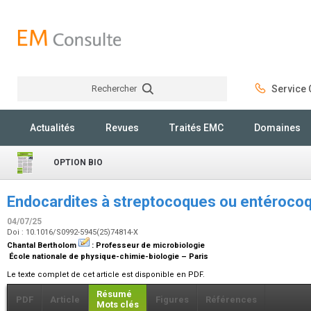
Rechercher
Service C
Rechercher
Actualités
Revues
Traités EMC
Domaines
OPTION BIO
Endocardites à streptocoques ou entérocoq
04/07/25
Doi : 10.1016/S0992-5945(25)74814-X
Chantal Bertholom
:
Professeur de microbiologie
École nationale de physique-chimie-biologie – Paris
Le texte complet de cet article est disponible en PDF.
Résumé
PDF
Article
Figures
Références
Mots clés