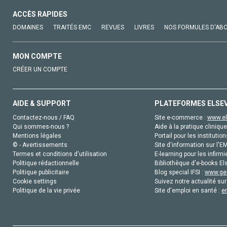
ACCÈS RAPIDES
DOMAINES
TRAITÉS EMC
REVUES
LIVRES
NOS FORMULES D'AB
MON COMPTE
CRÉER UN COMPTE
AIDE & SUPPORT
PLATEFORMES ELSE
Contactez-nous / FAQ
Site e-commerce :
www.el
Qui sommes-nous ?
Aide à la pratique clinique
Mentions légales
Portail pour les institution
© - Avertissements
Site d'information sur l'E
Termes et conditions d'utilisation
E-learning pour les infirmi
Politique rédactionnelle
Bibliothèque d'e-books Els
Politique publicitaire
Blog special IFSI :
www.gen
Cookie settings
Suivez notre actualité sur
Politique de la vie privée
Site d'emploi en santé :
e