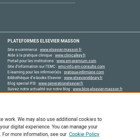
PLATEFORMES ELSEVIER MASSON
Site e-commerce :
www.elsevier-masson.fr
Aide à la pratique clinique :
www.clinicalkey.fr
Portail pour les institutions :
www.em-premium.com
Site d'information sur l'EMC :
emc-info.em-consulte.com
E-learning pour les infirmier(e)s :
pratique-infirmiere.com
Bibliothèque d'e-books Elsevier :
www.elsevierelibrary.fr
Blog special IFSI :
www.generationelsevier.fr
Suivez notre actualité sur notre blog :
www.blog-elsevier-masson.fr
Site d'emploi en santé :
emploisante.com
te work. We may also use additional cookies to
 your digital experience. You can manage your
. For more information, see our
Cookie Policy
vier, ses concédants de licence et ses contributeurs. Tout les droits sont réservés, y 
ogies similaires. Pour tout contenu en libre accès, les conditions de licence Creati