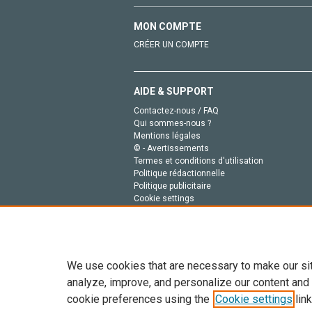
MON COMPTE
CRÉER UN COMPTE
AIDE & SUPPORT
Contactez-nous / FAQ
Qui sommes-nous ?
Mentions légales
© - Avertissements
Termes et conditions d'utilisation
Politique rédactionnelle
Politique publicitaire
Cookie settings
Politique de la vie privée
We use cookies that are necessary to make our si
analyze, improve, and personalize our content and
cookie preferences using the
Cookie settings
link
Tout le contenu de ce site: Copyright © 2026 Else
de données, a la formation en IA et aux technol