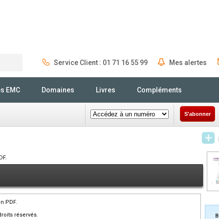
Service Client : 01 71 16 55 99
Mes alertes
Rechercher
és EMC
Domaines
Livres
Compléments
S'abonner
DF.
en PDF.
roits réservés.
B