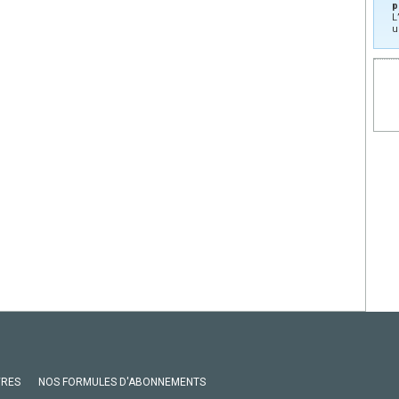
p
L
u
VRES
NOS FORMULES D'ABONNEMENTS