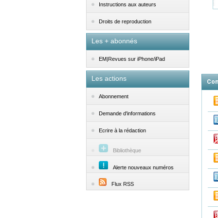
Instructions aux auteurs
Droits de reproduction
Les + abonnés
EM|Revues sur iPhone/iPad
Les actions
Con
Abonnement
Demande d'informations
Ecrire à la rédaction
Bibliothèque
Alerte nouveaux numéros
Flux RSS