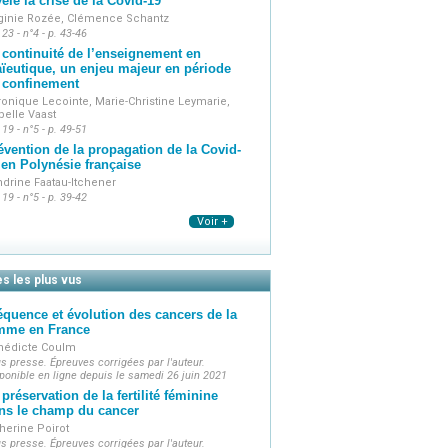
vèle la crise de la Covid-19
rginie Rozée, Clémence Schantz
 23 - n°4 - p. 43-46
 continuité de l’enseignement en
ïeutique, un enjeu majeur en période
 confinement
onique Lecointe, Marie-Christine Leymarie,
belle Vaast
 19 - n°5 - p. 49-51
évention de la propagation de la Covid-
 en Polynésie française
drine Faatau-Itchener
 19 - n°5 - p. 39-42
Voir +
es les plus vus
équence et évolution des cancers de la
mme en France
nédicte Coulm
s presse. Épreuves corrigées par l'auteur.
ponible en ligne depuis le samedi 26 juin 2021
 préservation de la fertilité féminine
ns le champ du cancer
herine Poirot
s presse. Épreuves corrigées par l'auteur.