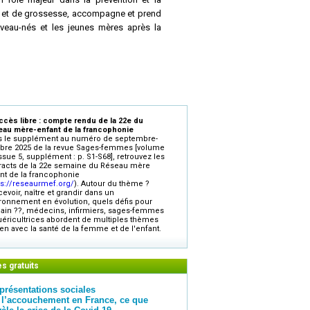
ue et de grossesse, accompagne et prend
uveau-nés et les jeunes mères après la
continue de toutes les sages-femmes quel
s, sages-femmes hospitalières, sages-
antes sages-femmes.
ique dans les domaines de la clinique,
ccès libre : compte rendu de la 22e du
ticles originaux, rédigés par des experts
au mère-enfant de la francophonie
on dossier thématique de référence et ses
 le supplément au numéro de septembre-
bre 2025 de la revue Sages-femmes [volume
pétences.
issue 5, supplément : p. S1-S68], retrouvez les
professions de santé 2021 du meilleur
racts de la 22e semaine du Réseau mère
nt de la francophonie
remis à la revue Sages-femmes pour
ps://reseaurmef.org/
). Autour du thème ?
evoir, naître et grandir dans un
et accompagnement pluridisciplinaire
ronnement en évolution, quels défis pour
.
in ??, médecins, infirmiers, sages-femmes
uéricultrices abordent de multiples thèmes
ien avec la santé de la femme et de l'enfant.
es gratuits
présentations sociales
 l’accouchement en France, ce que