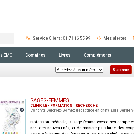
Service Client : 01 71 16 55 99
Mes alertes
Rechercher
és EMC
Domaines
Livres
Compléments
S'abonner
SAGES-FEMMES
CLINIQUE - FORMATION - RECHERCHE
Conchita Delcroix-Gomez
(rédactrice en chef),
Elisa Derrien
Profession médicale, la sage-femme exerce ses compéte
non, des nouveau-nés, et de manière plus large des coup
santé génésique des femmes et en périnatalité, ayant un