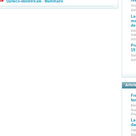
ré
Gynéco-obstétricale - Mammaire
Vi
Vol
La
ma
de
Vér
Isa
Vol
Pr
19
San
Vol
Articl
Fr
fe
Bé
Sou
Dis
La
da
Cat
Sou