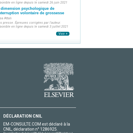
ponible en ligne depuis le samedi 26 juin 2021
 dimension psychologique de
interruption volontaire de grossesse
sa Attali
s presse. Épreuves corrigées par l'auteur.
ponible en ligne depuis le samedi 3 juillet 2021
Voir +
DÉCLARATION CNIL
EM-CONSULTE.COM est déclaré à la
CNIL, déclaration n° 1286925.