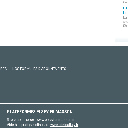
Dis
La
l’
Lui
Sou
Dis
VRES
NOS FORMULES D'ABONNEMENTS
PLATEFORMES ELSEVIER MASSON
Site e-commerce :
www.elsevier-masson.fr
Aide à la pratique clinique :
www.clinicalkey.fr