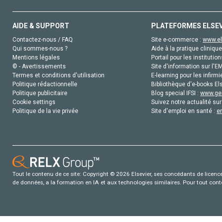
AIDE & SUPPORT
PLATEFORMES ELSE
Contactez-nous / FAQ
Site e-commerce :
www.el
Qui sommes-nous ?
Aide à la pratique clinique
Mentions légales
Portail pour les institution
© - Avertissements
Site d'information sur l'E
Termes et conditions d'utilisation
E-learning pour les infirmi
Politique rédactionnelle
Bibliothèque d'e-books Els
Politique publicitaire
Blog special IFSI :
www.gen
Cookie settings
Suivez notre actualité sur
Politique de la vie privée
Site d'emploi en santé :
e
Tout le contenu de ce site: Copyright © 2026 Elsevier, ses concédants de licence e
de données, a la formation en IA et aux technologies similaires. Pour tout con