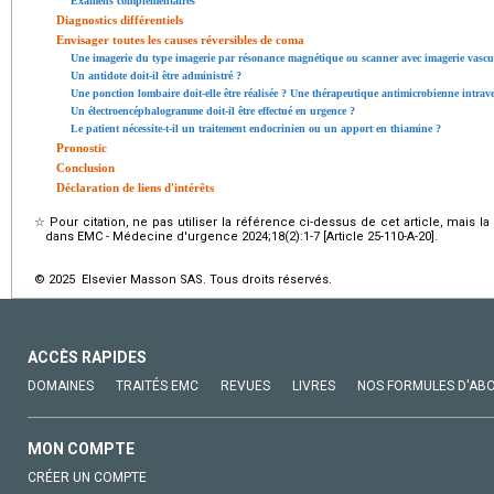
Examens complémentaires
Diagnostics différentiels
Envisager toutes les causes réversibles de coma
Une imagerie du type imagerie par résonance magnétique ou scanner avec imagerie vasculai
Un antidote doit-il être administré ?
Une ponction lombaire doit-elle être réalisée ? Une thérapeutique antimicrobienne intravei
Un électroencéphalogramme doit-il être effectué en urgence ?
Le patient nécessite-t-il un traitement endocrinien ou un apport en thiamine ?
Pronostic
Conclusion
Déclaration de liens d'intérêts
☆
Pour citation, ne pas utiliser la référence ci-dessus de cet article, mais l
dans EMC - Médecine d'urgence 2024;18(2):1-7 [Article 25-110-A-20].
© 2025 Elsevier Masson SAS. Tous droits réservés.
ACCÈS RAPIDES
DOMAINES
TRAITÉS EMC
REVUES
LIVRES
NOS FORMULES D'AB
MON COMPTE
CRÉER UN COMPTE