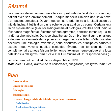
Résumé
Le coma est défini comme une altération profonde de l'état de conscience, 
patient avec son environnement. Chaque médecin clinicien doit savoir évalu
d'un patient comateux. Devant tout coma, la priorité va à la stabilisation d
initiale incluant l'utilisation d'une échelle de gradation du coma. Certains
façon systématique (électrocardiogramme et biologie), d'autres sont indiqu
résonance magnétique, électroencéphalogramme, ponction lombaire). La rec
la démarche médicale. Dans ce chapitre, après un bref point sur la physio
à décrire les éléments de la prise en charge médicale telle qu'elle doit ê
découvrir une étiologie réversible, nous discutons les principales causes 
usuels, nous voyons quelles étiologies évoquer en fonction de l'ex
complémentaires, nous faisons le lien entre l'examen neurologique et la locali
détaillons la Glasgow Coma Scale et le Full Outline of UnResponsiveness (
Le texte complet de cet article est disponible en PDF.
Mots-clés :
Coma, Trouble de la conscience, Diagnostic, Glasgow Coma Sc
Plan
Introduction
Physiopathologie
Étiologies
Épidémiologie
Prise en charge médicale initiale du patient comateux
Stabilisation
Évaluation clinique initiale