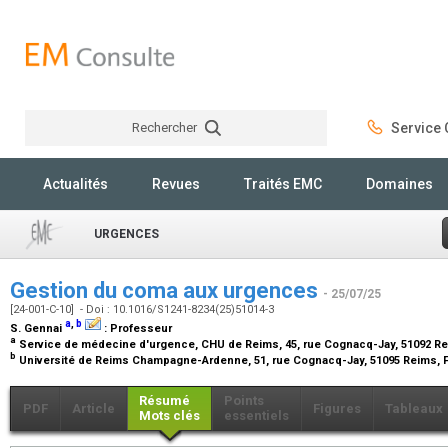
Rechercher
Service C
Rechercher
Actualités
Revues
Traités EMC
Domaines
URGENCES
Gestion du coma aux urgences
- 25/07/25
[24-001-C-10] - Doi : 10.1016/S1241-8234(25)51014-3
a
,
b
S. Gennai
:
Professeur
a
Service de médecine d'urgence, CHU de Reims, 45, rue Cognacq-Jay, 51092 R
b
Université de Reims Champagne-Ardenne, 51, rue Cognacq-Jay, 51095 Reims, 
Résumé
Points
PDF
Article
Figures
Tableaux
Mots clés
essentiels