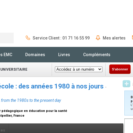
Service Client : 01 71 16 55 99
Mes alertes
Rechercher
és EMC
Domaines
Livres
Compléments
 UNIVERSITAIRE
S'abonner
’école : des années 1980 à nos jours
-
B
: from the 1980s to the present day
p
L
u
r pédagogique en éducation pour la santé
tpellier, France
ces