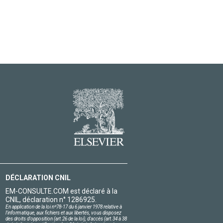
DÉCLARATION CNIL
EM-CONSULTE.COM est déclaré à la
CNIL, déclaration n° 1286925.
En application de la loi nº78-17 du 6 janvier 1978 relative à
l'informatique, aux fichiers et aux libertés, vous disposez
des droits d'opposition (art.26 de la loi), d'accès (art.34 à 38