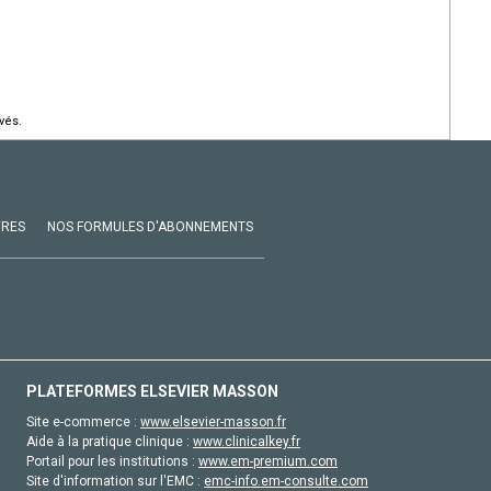
vés.
VRES
NOS FORMULES D'ABONNEMENTS
PLATEFORMES ELSEVIER MASSON
Site e-commerce :
www.elsevier-masson.fr
Aide à la pratique clinique :
www.clinicalkey.fr
Portail pour les institutions :
www.em-premium.com
Site d'information sur l'EMC :
emc-info.em-consulte.com