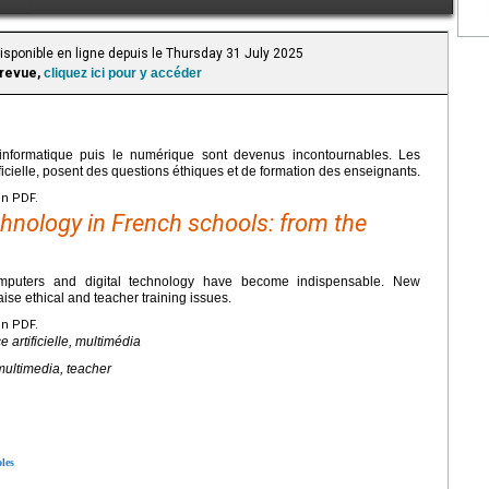
Disponible en ligne depuis le Thursday 31 July 2025
 revue,
cliquez ici pour y accéder
l’informatique puis le numérique sont devenus incontournables. Les
ificielle, posent des questions éthiques et de formation des enseignants.
en PDF.
echnology in French schools: from the
omputers and digital technology have become indispensable. New
raise ethical and teacher training issues.
en PDF.
 artificielle, multimédia
 multimedia, teacher
oles