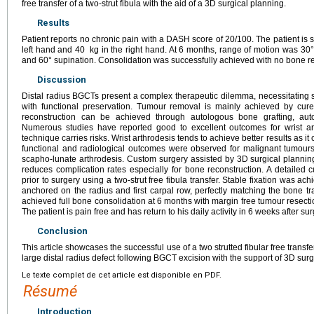
free transfer of a two-strut fibula with the aid of a 3D surgical planning.
Results
Patient reports no chronic pain with a DASH score of 20/100. The patient is s
left hand and 40
kg in the right hand. At 6 months, range of motion was 30°
and 60° supination. Consolidation was successfully achieved with no bone re
Discussion
Distal radius BGCTs present a complex therapeutic dilemma, necessitating s
with functional preservation. Tumour removal is mainly achieved by cur
reconstruction can be achieved through autologous bone grafting, autol
Numerous studies have reported good to excellent outcomes for wrist arth
technique carries risks. Wrist arthrodesis tends to achieve better results as it 
functional and radiological outcomes were observed for malignant tumours o
scapho-lunate arthrodesis. Custom surgery assisted by 3D surgical planni
reduces complication rates especially for bone reconstruction. A detaile
prior to surgery using a two-strut free fibula transfer. Stable fixation was a
anchored on the radius and first carpal row, perfectly matching the bone tra
achieved full bone consolidation at 6 months with margin free tumour resecti
The patient is pain free and has return to his daily activity in 6 weeks after sur
Conclusion
This article showcases the successful use of a two strutted fibular free transfe
large distal radius defect following BGCT excision with the support of 3D surg
Le texte complet de cet article est disponible en PDF.
Résumé
Introduction