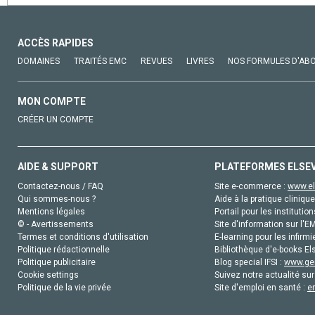
ACCÈS RAPIDES
DOMAINES
TRAITÉS EMC
REVUES
LIVRES
NOS FORMULES D'AB
MON COMPTE
CRÉER UN COMPTE
AIDE & SUPPORT
PLATEFORMES ELSE
Contactez-nous / FAQ
Site e-commerce :
www.el
Qui sommes-nous ?
Aide à la pratique clinique
Mentions légales
Portail pour les institution
© - Avertissements
Site d'information sur l'E
Termes et conditions d'utilisation
E-learning pour les infirmi
Politique rédactionnelle
Bibliothèque d'e-books Els
Politique publicitaire
Blog special IFSI :
www.gen
Cookie settings
Suivez notre actualité sur
Politique de la vie privée
Site d'emploi en santé :
e