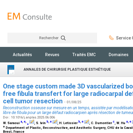
Rechercher
Service C
Rechercher
Actualités
Revues
Traités EMC
Domaines
ANNALES DE CHIRURGIE PLASTIQUE ESTHÉTIQUE
One stage custom made 3D vascularized bo
free fibula transfert for large radiocarpal d
cell tumor resection
- 01/08/25
Reconstruction osseuse sur mesure en un temps, assistée par modélisation
libre de fibula pour un large défaut radiocarpien après résection de tumeu
Doi : 10.1016/j.anplas.2025.06.006
a
,
e
,
b
,
e
b
,
e
c
a
,
e
W. Saraoui
⁎
, S. Ivin
, H. Letissier
, C. Dumontier
, W. Hu
a
Department of Plastic, Reconstructive, and Aesthetic Surgery, CHU de la Caval
Brest, France