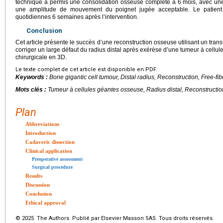
technique a permis une consolidation osseuse complète à 6 mois, avec une
une amplitude de mouvement du poignet jugée acceptable. Le patient e
quotidiennes 6 semaines après l’intervention.
Conclusion
Cet article présente le succès d’une reconstruction osseuse utilisant un transf
corriger un large défaut du radius distal après exérèse d’une tumeur à cellule
chirurgicale en 3D.
Le texte complet de cet article est disponible en PDF.
Keywords :
Bone gigantic cell tumour, Distal radius, Reconstruction, Free-f
Mots clés :
Tumeur à cellules géantes osseuse, Radius distal, Reconstruction
Plan
Abbreviations
Introduction
Cadaveric dissection
Clinical application
Preoperative assessment
Surgical procedure
Results
Discussion
Conclusion
Ethical approval
© 2025 The Authors. Publié par Elsevier Masson SAS. Tous droits réservés.