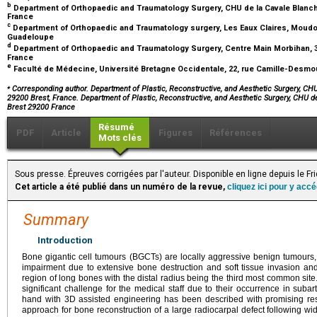
b
Department of Orthopaedic and Traumatology Surgery, CHU de la Cavale Blanche
France
c
Department of Orthopaedic and Traumatology surgery, Les Eaux Claires, Moudo
Guadeloupe
d
Department of Orthopaedic and Traumatology Surgery, Centre Main Morbihan, 3
France
e
Faculté de Médecine, Université Bretagne Occidentale, 22, rue Camille-Desmou
⁎
Corresponding author. Department of Plastic, Reconstructive, and Aesthetic Surgery, CHU
29200 Brest, France. Department of Plastic, Reconstructive, and Aesthetic Surgery, CHU 
Brest 29200 France
Résumé
PDF
Article
Figures
Références
Mots clés
Sous presse. Épreuves corrigées par l'auteur. Disponible en ligne depuis le F
Cet article a été publié dans un numéro de la revue,
cliquez ici pour y acc
Summary
Introduction
Bone gigantic cell tumours (BGCTs) are locally aggressive benign tumours, 
impairment due to extensive bone destruction and soft tissue invasion and
region of long bones with the distal radius being the third most common sit
significant challenge for the medical staff due to their occurrence in subar
hand with 3D assisted engineering has been described with promising resul
approach for bone reconstruction of a large radiocarpal defect following wide