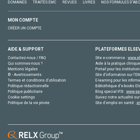
DOMAINES
TRAITÉS EMC
REVUES
LIVRES
NOS FORMULES D'AB
MON COMPTE
CRÉER UN COMPTE
AIDE & SUPPORT
PLATEFORMES ELSE
Contactez-nous / FAQ
Site e-commerce :
www.el
Qui sommes-nous ?
Aide à la pratique clinique
Mentions légales
Portail pour les institution
© - Avertissements
Site d'information sur l'E
Termes et conditions d'utilisation
E-learning pour les infirmi
Politique rédactionnelle
Bibliothèque d'e-books Els
Politique publicitaire
Blog special IFSI :
www.gen
Cookie settings
Suivez notre actualité sur
Politique de la vie privée
Site d'emploi en santé :
e