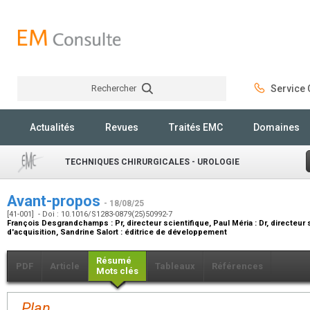
Rechercher
Service C
Rechercher
Actualités
Revues
Traités EMC
Domaines
TECHNIQUES CHIRURGICALES - UROLOGIE
Avant-propos
- 18/08/25
[41-001] - Doi : 10.1016/S1283-0879(25)50992-7
François Desgrandchamps :
Pr, directeur scientifique
, Paul Méria :
Dr, directeur 
d'acquisition
, Sandrine Salort :
éditrice de développement
Résumé
PDF
Article
Tableaux
Références
Mots clés
Plan