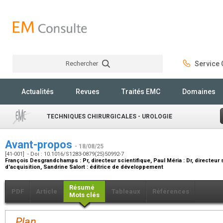
Rechercher
Service C
Rechercher
Actualités
Revues
Traités EMC
Domaines
TECHNIQUES CHIRURGICALES - UROLOGIE
Avant-propos
- 18/08/25
[41-001] - Doi : 10.1016/S1283-0879(25)50992-7
François Desgrandchamps :
Pr, directeur scientifique
, Paul Méria :
Dr, directeur 
d'acquisition
, Sandrine Salort :
éditrice de développement
Résumé
PDF
Article
Tableaux
Références
Mots clés
Plan