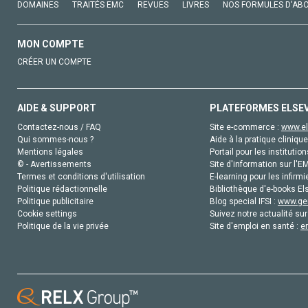
DOMAINES
TRAITÉS EMC
REVUES
LIVRES
NOS FORMULES D'AB
MON COMPTE
CRÉER UN COMPTE
AIDE & SUPPORT
PLATEFORMES ELSE
Contactez-nous / FAQ
Site e-commerce :
www.el
Qui sommes-nous ?
Aide à la pratique clinique
Mentions légales
Portail pour les institution
© - Avertissements
Site d'information sur l'E
Termes et conditions d'utilisation
E-learning pour les infirmi
Politique rédactionnelle
Bibliothèque d'e-books Els
Politique publicitaire
Blog special IFSI :
www.gen
Cookie settings
Suivez notre actualité sur
Politique de la vie privée
Site d'emploi en santé :
e