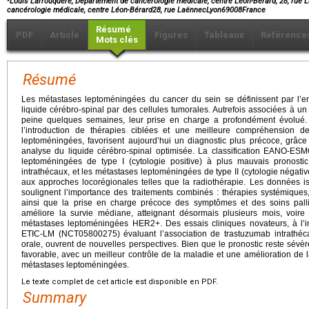
Louis Larrouquere, Département de cancérologie médicale, centre Léon-Bérard, 28, rue 
cancérologie médicale, centre Léon-Bérard28, rue LaënnecLyon69008France
Résumé
PDF
Article
Figures
Tableaux
Référence
Mots clés
Résumé
Les métastases leptoméningées du cancer du sein se définissent par l’
liquide cérébro-spinal par des cellules tumorales. Autrefois associées à un
peine quelques semaines, leur prise en charge a profondément évolué
l’introduction de thérapies ciblées et une meilleure compréhension d
leptoméningées, favorisent aujourd’hui un diagnostic plus précoce, grâ
analyse du liquide cérébro-spinal optimisée. La classification EANO-ES
leptoméningées de type I (cytologie positive) à plus mauvais pronostic
intrathécaux, et les métastases leptoméningées de type II (cytologie négativ
aux approches locorégionales telles que la radiothérapie. Les données is
soulignent l’importance des traitements combinés : thérapies systémiques, 
ainsi que la prise en charge précoce des symptômes et des soins palliat
améliore la survie médiane, atteignant désormais plusieurs mois, voire
métastases leptoméningées HER2+. Des essais cliniques novateurs, à l’im
ETIC-LM (NCT05800275) évaluant l’association de trastuzumab intrathécal
orale, ouvrent de nouvelles perspectives. Bien que le pronostic reste sévè
favorable, avec un meilleur contrôle de la maladie et une amélioration de la
métastases leptoméningées.
Le texte complet de cet article est disponible en PDF.
Summary