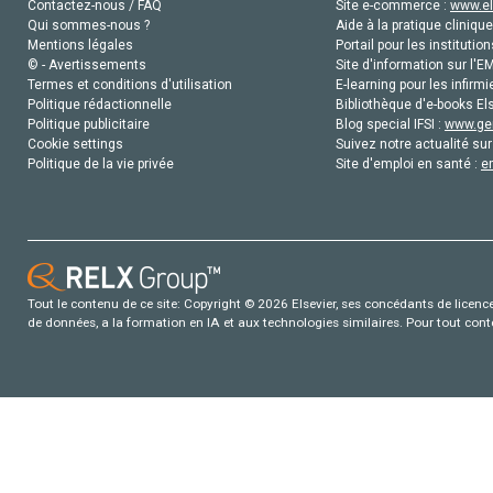
Contactez-nous / FAQ
Site e-commerce :
www.el
Qui sommes-nous ?
Aide à la pratique clinique
Mentions légales
Portail pour les institution
© - Avertissements
Site d'information sur l'E
Termes et conditions d'utilisation
E-learning pour les infirmi
Politique rédactionnelle
Bibliothèque d'e-books Els
Politique publicitaire
Blog special IFSI :
www.gen
Cookie settings
Suivez notre actualité sur
Politique de la vie privée
Site d'emploi en santé :
e
Tout le contenu de ce site: Copyright © 2026 Elsevier, ses concédants de licence e
de données, a la formation en IA et aux technologies similaires. Pour tout con