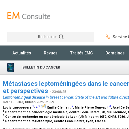
Rechercher
Service C
Rechercher
Actualités
Revues
Traités EMC
Domaines
BULLETIN DU CANCER
Métastases leptoméningées dans le cancer d
et perspectives
- 23/08/25
Leptomeningeal disease in breast cancer: State of the art and future direc
Doi : 10.1016/j.bulcan.2025.02.029
1
,
⁎
,
2
2
3
Louis Larrouquere
, Emilie Clement
, Marie Pierre Sunyach
, Axel De B
1
Département de cancérologie médicale, centre Léon-Bérard, 28, rue Laënnec, 
2
Centre de recherche en cancérologie de Lyon (UMR Inserm 1052, CNRS 5286, UC
3
Département de radiothérapie, centre Léon-Bérard, Lyon, France
⁎