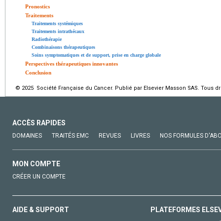
Pronostics
Traitements
Traitements systémiques
Traitements intrathécaux
Radiothérapie
Combinaisons thérapeutiques
Soins symptomatiques et de support, prise en charge globale
Perspectives thérapeutiques innovantes
Conclusion
© 2025 Société Française du Cancer. Publié par Elsevier Masson SAS. Tous dro
ACCÈS RAPIDES
DOMAINES
TRAITÉS EMC
REVUES
LIVRES
NOS FORMULES D'AB
MON COMPTE
CRÉER UN COMPTE
AIDE & SUPPORT
PLATEFORMES ELSE