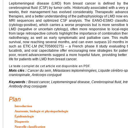
Leptomeningeal disease (LMD) from breast cancer is defined by the
cerebrospinal fluid (CSF) by tumor cells. Historically associated with a ver
weeks, their management has evolved considerably. Therapeutic advances
therapies, and a better understanding of the pathophysiology of LMD now en
MRI sequences and optimized CSF analysis. The EANO-ESMO classificat
(cytology-positive), which carries a worse prognosis but is more sensitive to 
LMD (negative or uncertain cytology), often more responsive to local-regi
from large retrospective cohorts highlight the importance of combination thera
radiotherapy, as well as early symptomatic and palliative care. This mul
survival, now reaching several months, and can even surpass 10 months in H
such as ETIC-LM (NCT05800275) – a French phase II study evaluating th
tucatinib, and oral capecitabine offer encouraging new strategies for pati
poor, recent advancements suggest a more hopeful future, providing better 
life for patients with LMD from breast cancer.
Le texte complet de cet article est disponible en PDF.
Mots clés :
Cancer du sein, Métastases leptoméningées, Liquide cérébro-spin
craniospinale, Anticorps conjugué
Keywords :
Breast cancer, Leptomeningeal disease, Cerebrospinal fluid, Int
Antibody drug conjugate
Plan
Introduction
Anatomie, biologie et physiopathologie
Épidémiologie
Diagnostic
Nouvelle classification