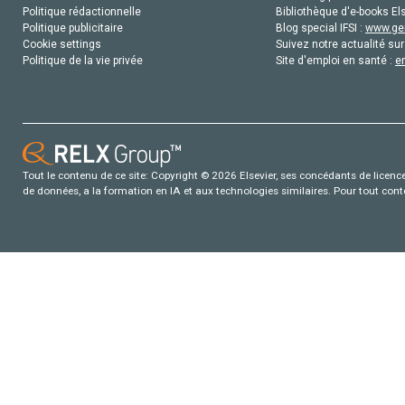
Politique rédactionnelle
Bibliothèque d'e-books Els
Politique publicitaire
Blog special IFSI :
www.gen
Cookie settings
Suivez notre actualité sur
Politique de la vie privée
Site d'emploi en santé :
e
Tout le contenu de ce site: Copyright © 2026 Elsevier, ses concédants de licence e
de données, a la formation en IA et aux technologies similaires. Pour tout con