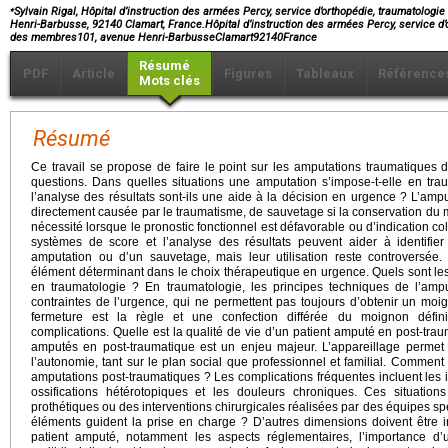
⁎
Sylvain Rigal, Hôpital d’instruction des armées Percy, service d’orthopédie, traumatologi
Henri-Barbusse, 92140 Clamart, France.Hôpital d’instruction des armées Percy, service d’o
des membres101, avenue Henri-BarbusseClamart92140France
Résumé
PDF
Article
Figures
Tableaux
Référence
Mots clés
Résumé
Ce travail se propose de faire le point sur les amputations traumatiques
questions. Dans quelles situations une amputation s’impose-t-elle en tr
l’analyse des résultats sont-ils une aide à la décision en urgence ? L’amput
directement causée par le traumatisme, de sauvetage si la conservation du m
nécessité lorsque le pronostic fonctionnel est défavorable ou d’indication col
systèmes de score et l’analyse des résultats peuvent aider à identifier
amputation ou d’un sauvetage, mais leur utilisation reste controversée
élément déterminant dans le choix thérapeutique en urgence. Quels sont le
en traumatologie ? En traumatologie, les principes techniques de l’amp
contraintes de l’urgence, qui ne permettent pas toujours d’obtenir un moi
fermeture est la règle et une confection différée du moignon définit
complications. Quelle est la qualité de vie d’un patient amputé en post-trau
amputés en post-traumatique est un enjeu majeur. L’appareillage permet 
l’autonomie, tant sur le plan social que professionnel et familial. Comment 
amputations post-traumatiques ? Les complications fréquentes incluent les in
ossifications hétérotopiques et les douleurs chroniques. Ces situation
prothétiques ou des interventions chirurgicales réalisées par des équipes spé
éléments guident la prise en charge ? D’autres dimensions doivent être 
patient amputé, notamment les aspects réglementaires, l’importance d’