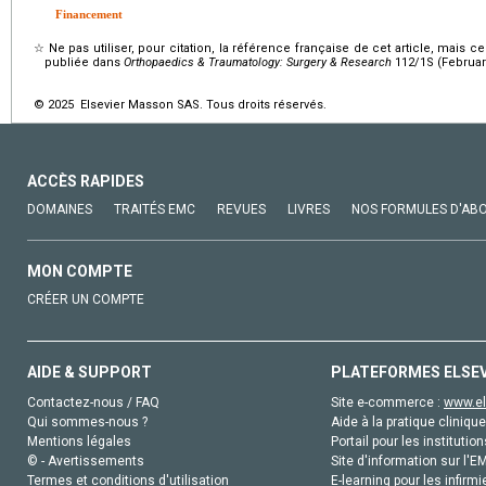
Financement
☆
Ne pas utiliser, pour citation, la référence française de cet article, mais 
publiée dans
Orthopaedics & Traumatology: Surgery & Research
112/1S (Februar
© 2025 Elsevier Masson SAS. Tous droits réservés.
ACCÈS RAPIDES
DOMAINES
TRAITÉS EMC
REVUES
LIVRES
NOS FORMULES D'AB
MON COMPTE
CRÉER UN COMPTE
AIDE & SUPPORT
PLATEFORMES ELSE
Contactez-nous / FAQ
Site e-commerce :
www.el
Qui sommes-nous ?
Aide à la pratique clinique
Mentions légales
Portail pour les institution
© - Avertissements
Site d'information sur l'E
Termes et conditions d'utilisation
E-learning pour les infirmi