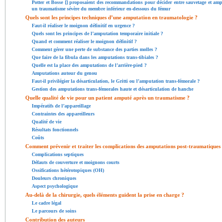
Potter et Bosse [
] proposaient des recommandations pour décider entre sauvetage et ampu
un traumatisme sévère du membre inférieur en-dessous du fémur
Quels sont les principes techniques d’une amputation en traumatologie ?
Faut-il réaliser le moignon définitif en urgence ?
Quels sont les principes de l’amputation temporaire initiale ?
Quand et comment réaliser le moignon définitif ?
Comment gérer une perte de substance des parties molles ?
Que faire de la fibula dans les amputations trans-tibiales ?
Quelle est la place des amputations de l’arrière-pied ?
Amputations autour du genou
Faut-il privilégier la désarticulation, le Gritti ou l’amputation trans-fémorale ?
Gestion des amputations trans-fémorales haute et désarticulation de hanche
Quelle qualité de vie pour un patient amputé après un traumatisme ?
Impératifs de l’appareillage
Contraintes des appareilleurs
Qualité de vie
Résultats fonctionnels
Coûts
Comment prévenir et traiter les complications des amputations post-traumatiques
Complications septiques
Défauts de couverture et moignons courts
Ossifications hétérotopiques (OH)
Douleurs chroniques
Aspect psychologique
Au-delà de la chirurgie, quels éléments guident la prise en charge ?
Le cadre légal
Le parcours de soins
Contribution des auteurs