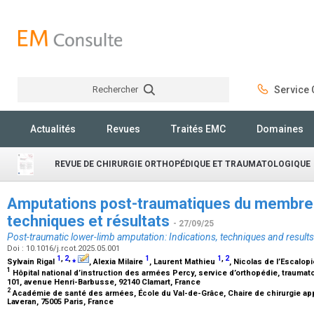
Rechercher
Service C
Rechercher
Actualités
Revues
Traités EMC
Domaines
REVUE DE CHIRURGIE ORTHOPÉDIQUE ET TRAUMATOLOGIQUE
Amputations post-traumatiques du membre in
techniques et résultats
- 27/09/25
Post-traumatic lower-limb amputation: Indications, techniques and results
Doi : 10.1016/j.rcot.2025.05.001
1
,
2
,
⁎
1
1
,
2
Sylvain Rigal
, Alexia Milaire
, Laurent Mathieu
, Nicolas de l’Escalop
1
Hôpital national d’instruction des armées Percy, service d’orthopédie, traumat
101, avenue Henri-Barbusse, 92140 Clamart, France
2
Académie de santé des armées, École du Val-de-Grâce, Chaire de chirurgie ap
Laveran, 75005 Paris, France