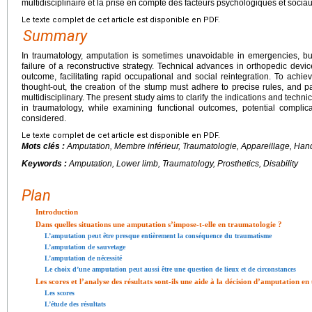
multidisciplinaire et la prise en compte des facteurs psychologiques et sociau
Le texte complet de cet article est disponible en PDF.
Summary
In traumatology, amputation is sometimes unavoidable in emergencies, but
failure of a reconstructive strategy. Technical advances in orthopedic dev
outcome, facilitating rapid occupational and social reintegration. To achiev
thought-out, the creation of the stump must adhere to precise rules, and
multidisciplinary. The present study aims to clarify the indications and techn
in traumatology, while examining functional outcomes, potential complic
considered.
Le texte complet de cet article est disponible en PDF.
Mots clés :
Amputation, Membre inférieur, Traumatologie, Appareillage, Han
Keywords :
Amputation, Lower limb, Traumatology, Prosthetics, Disability
Plan
Introduction
Dans quelles situations une amputation s’impose-t-elle en traumatologie ?
L’amputation peut être presque entièrement la conséquence du traumatisme
L’amputation de sauvetage
L’amputation de nécessité
Le choix d’une amputation peut aussi être une question de lieux et de circonstances
Les scores et l’analyse des résultats sont-ils une aide à la décision d’amputation en
Les scores
L’étude des résultats