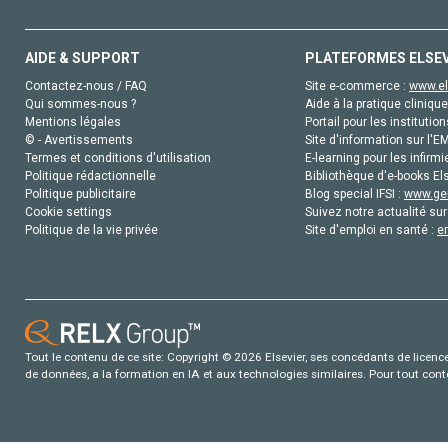
AIDE & SUPPORT
PLATEFORMES ELSE
Contactez-nous / FAQ
Site e-commerce :
www.el
Qui sommes-nous ?
Aide à la pratique clinique
Mentions légales
Portail pour les institution
© - Avertissements
Site d'information sur l'E
Termes et conditions d'utilisation
E-learning pour les infirmi
Politique rédactionnelle
Bibliothèque d'e-books Els
Politique publicitaire
Blog special IFSI :
www.gen
Cookie settings
Suivez notre actualité sur
Politique de la vie privée
Site d'emploi en santé :
e
Tout le contenu de ce site: Copyright © 2026 Elsevier, ses concédants de licence e
de données, a la formation en IA et aux technologies similaires. Pour tout con