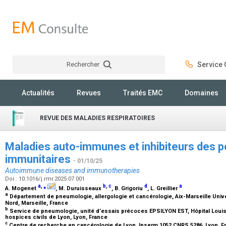
Rechercher
Service C
Rechercher
Actualités
Revues
Traités EMC
Domaines
REVUE DES MALADIES RESPIRATOIRES
Maladies auto-immunes et inhibiteurs des p
immunitaires
- 01/10/25
Autoimmune diseases and immunotherapies
Doi : 10.1016/j.rmr.2025.07.001
a
,
⁎
b
,
c
d
a
A. Mogenet
, M. Duruisseaux
, B. Grigoriu
, L. Greillier
a
Département de pneumologie, allergologie et cancérologie, Aix-Marseille Uni
Nord, Marseille, France
b
Service de pneumologie, unité d’essais précoces EPSILYON EST, Hôpital Louis 
hospices civils de Lyon, Lyon, France
c
Centre de recherche en cancérologie de Lyon, Inserm 1052 CNRS 5286, Lyon, 