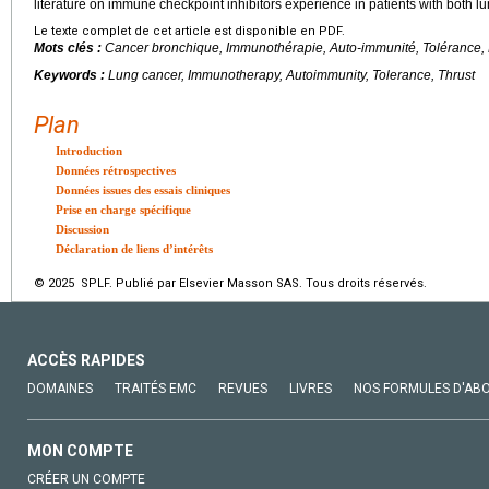
literature on immune checkpoint inhibitors experience in patients with both
Le texte complet de cet article est disponible en PDF.
Mots clés :
Cancer bronchique, Immunothérapie, Auto-immunité, Tolérance
Keywords :
Lung cancer, Immunotherapy, Autoimmunity, Tolerance, Thrust
Plan
Introduction
Données rétrospectives
Données issues des essais cliniques
Prise en charge spécifique
Discussion
Déclaration de liens d’intérêts
© 2025 SPLF. Publié par Elsevier Masson SAS. Tous droits réservés.
ACCÈS RAPIDES
DOMAINES
TRAITÉS EMC
REVUES
LIVRES
NOS FORMULES D'AB
MON COMPTE
CRÉER UN COMPTE