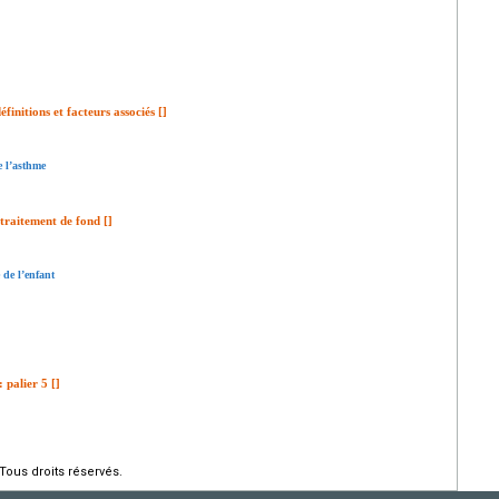
éfinitions et facteurs associés [
]
e l’asthme
traitement de fond [
]
de l’enfant
: palier 5 [
]
Tous droits réservés.