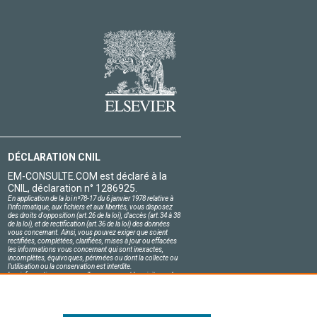
DÉCLARATION CNIL
EM-CONSULTE.COM est déclaré à la
CNIL, déclaration n° 1286925.
En application de la loi nº78-17 du 6 janvier 1978 relative à
l'informatique, aux fichiers et aux libertés, vous disposez
des droits d'opposition (art.26 de la loi), d'accès (art.34 à 38
de la loi), et de rectification (art.36 de la loi) des données
vous concernant. Ainsi, vous pouvez exiger que soient
rectifiées, complétées, clarifiées, mises à jour ou effacées
les informations vous concernant qui sont inexactes,
incomplètes, équivoques, périmées ou dont la collecte ou
l'utilisation ou la conservation est interdite.
Les informations personnelles concernant les visiteurs de
notre site, y compris leur identité, sont confidentielles.
Le responsable du site s'engage sur l'honneur à respecter
les conditions légales de confidentialité applicables en
France et à ne pas divulguer ces informations à des tiers.