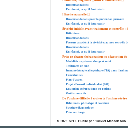
Définition, diagnostic positif et différentiel [
]
Recommandations
En résumé, ce qu’il faut retenir
Histoire naturelle [
]
Recommandations pour la prévention primaire
En résumé, ce qu’il faut retenir
Sévérité initiale avant traitement et contrôle : d
Définitions
Recommandations
Facteurs associés à la sévérité et au non contrôle d
Recommandations
En résumé, ce qu’il faut retenir
Prise en charge thérapeutique et adaptation du 
Modalités de prise en charge et suivi
Traitement de fond
Immunothérapie allergénique (ITA) dans l’asthme 
Comorbidités
Plan d’action
Projet d’accueil individualisé (PAI)
Éducation thérapeutique du patient
Outils connectés
De l’asthme difficile à traiter à l’asthme sévère 
Définitions, phénotype et évolution
Stratégie diagnostique
Prise en charge
© 2025 SPLF. Publié par Elsevier Masson SAS. 