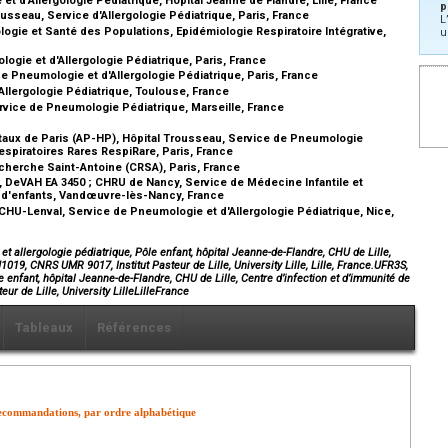
p
sseau, Service d'Allergologie Pédiatrique, Paris, France
L
gie et Santé des Populations, Epidémiologie Respiratoire Intégrative,
u
ogie et d'Allergologie Pédiatrique, Paris, France
de Pneumologie et d'Allergologie Pédiatrique, Paris, France
llergologie Pédiatrique, Toulouse, France
ervice de Pneumologie Pédiatrique, Marseille, France
e
aux de Paris (AP-HP), Hôpital Trousseau, Service de Pneumologie
spiratoires Rares RespiRare, Paris, France
cherche Saint-Antoine (CRSA), Paris, France
, DeVAH EA 3450 ; CHRU de Nancy, Service de Médecine Infantile et
al d'enfants, Vandœuvre-lès-Nancy, France
CHU-Lenval, Service de Pneumologie et d'Allergologie Pédiatrique, Nice,
 allergologie pédiatrique, Pôle enfant, hôpital Jeanne-de-Flandre, CHU de Lille,
U1019, CNRS UMR 9017, Institut Pasteur de Lille, University Lille, Lille, France.UFR3S,
 enfant, hôpital Jeanne-de-Flandre, CHU de Lille, Centre d’infection et d’immunité de
ur de Lille, University LilleLilleFrance
Tableaux
Références
 recommandations, par ordre alphabétique