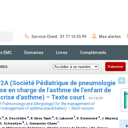
Service Client : 01 71 16 55 99
Mes alertes
Rechercher
és EMC
Domaines
Livres
Compléments
IRES
S'abonner
2A (Société Pédiatrique de pneumologie
rise en charge de l’asthme de l’enfant de
a crise d’asthme) – Texte court
- 01/10/25
 of Pulmonology and Allergology) for the management of
out management of asthma exacerbation) – Short version
e
a
e
f
e
mi
, A. Deschildre
, R. Abou Taam
, G. Labouret
, D. Drummond
, J. Mazenq
k
l
 C. Schweitzer
, L. Giovannini-Chami
B
 et d'Allergologie Pédiatrique, Hôpital Jeanne de Flandre, Lille, France