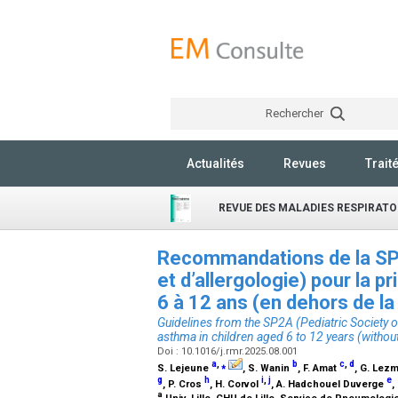
Rechercher
Actualités
Revues
Trait
REVUE DES MALADIES RESPIRATO
Recommandations de la SP
et d’allergologie) pour la p
6 à 12 ans (en dehors de l
Guidelines from the SP2A (Pediatric Society
asthma in children aged 6 to 12 years (with
Doi : 10.1016/j.rmr.2025.08.001
a
,
⁎
b
c
,
d
S. Lejeune
, S. Wanin
, F. Amat
, G. Lez
g
h
i
,
j
e
, P. Cros
, H. Corvol
, A. Hadchouel Duverge
,
a
Univ. Lille, CHU de Lille, Service de Pneumologie