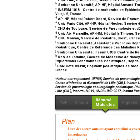
b
Sorbonne Université, AP-HP, Hôpital Armand Trou
c
INSERM 1018 - Centre de recherche en Epidémiolo
Villejuif, France
d
AP-HP, Hôpital Robert Debré, Service de Pneumol
e
Univ Paris Cité, AP-HP, Hôpital Necker, Service 
f
CHU de Toulouse, Service de Pneumologie et d'A
g
Univ Aix Marseille, AP-HM, Hôpital la Timone, S
h
CHU Morvan, Service de Pédiatrie, Brest, Franc
i
Sorbonne Université, Assistance Publique-Hôpit
Pédiatrique, Centre de Référence des Maladies Re
j
Sorbonne Université, Inserm U938, Centre de Re
k
Univ de Lorraine, Faculté de Médecine de Nancy
Explorations Fonctionnelles Pédiatriques, Hôpit
l
Univ Côte d'Azur, Hôpitaux pédiatriques de Nice 
France
⁎
Auteur correspondant. UFR3S, Service de pneumologie et
Centre d’infection et d’immunité de Lille (CIIL), Inserm 
Service de pneumologie et allergologie pédiatrique, Pôle
Lille (CIIL), Inserm U1019, CNRS UMR 9017, Institut Paste
Résumé
PDF
Article
Figures
Mots clés
Plan
Liste des autres auteurs ayant contribué à ces
Introduction