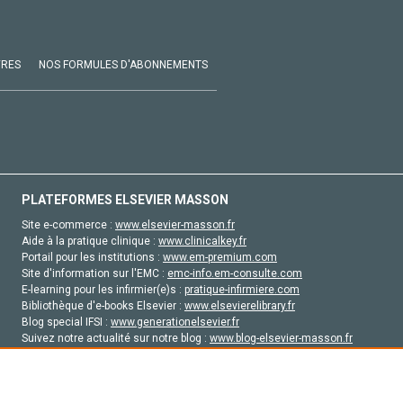
VRES
NOS FORMULES D'ABONNEMENTS
PLATEFORMES ELSEVIER MASSON
Site e-commerce :
www.elsevier-masson.fr
Aide à la pratique clinique :
www.clinicalkey.fr
Portail pour les institutions :
www.em-premium.com
Site d'information sur l'EMC :
emc-info.em-consulte.com
E-learning pour les infirmier(e)s :
pratique-infirmiere.com
Bibliothèque d'e-books Elsevier :
www.elsevierelibrary.fr
Blog special IFSI :
www.generationelsevier.fr
Suivez notre actualité sur notre blog :
www.blog-elsevier-masson.fr
Site d'emploi en santé :
emploisante.com