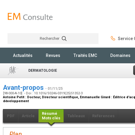
Rechercher
Service C
Rechercher
Actualités
Revues
Traités EMC
Domaines
DERMATOLOGIE
Avant-propos
- 01/11/25
[98-000-A-10] - Doi : 10.1016/S0246-0319(25)51352-3
Antoine Petit :
Docteur, Directeur scientifique
, Emmanuelle Girard :
Éditrice d'ac
développement
Résumé
PDF
Article
Tableaux
Références
Mots clés
Plan