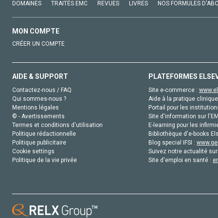
DOMAINES
TRAITÉS EMC
REVUES
LIVRES
NOS FORMULES D'AB
MON COMPTE
CRÉER UN COMPTE
AIDE & SUPPORT
PLATEFORMES ELSE
Contactez-nous / FAQ
Site e-commerce :
www.el
Qui sommes-nous ?
Aide à la pratique clinique
Mentions légales
Portail pour les institution
© - Avertissements
Site d'information sur l'E
Termes et conditions d'utilisation
E-learning pour les infirmi
Politique rédactionnelle
Bibliothèque d'e-books Els
Politique publicitaire
Blog special IFSI :
www.gen
Cookie settings
Suivez notre actualité sur
Politique de la vie privée
Site d'emploi en santé :
e