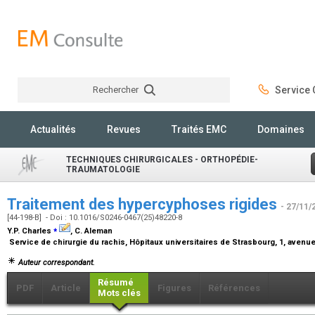
Rechercher
Service C
Rechercher
Actualités
Revues
Traités EMC
Domaines
TECHNIQUES CHIRURGICALES - ORTHOPÉDIE-
TRAUMATOLOGIE
Traitement des hypercyphoses rigides
- 27/11/
[44-198-B] - Doi : 10.1016/S0246-0467(25)48220-8
⁎
Y.P. Charles
, C. Aleman
Service de chirurgie du rachis, Hôpitaux universitaires de Strasbourg, 1, aven
Auteur correspondant.
Résumé
PDF
Article
Figures
Références
Mots clés