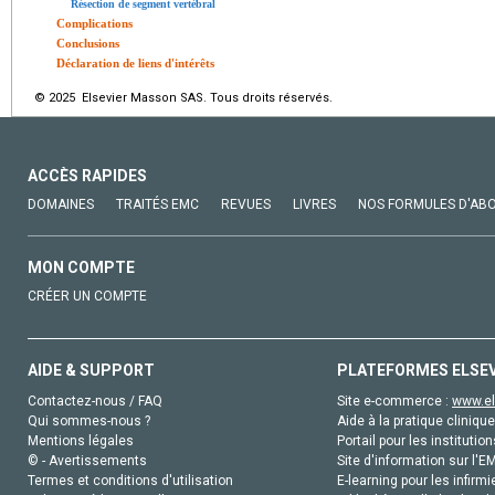
Résection de segment vertébral
Complications
Conclusions
Déclaration de liens d'intérêts
© 2025 Elsevier Masson SAS. Tous droits réservés.
ACCÈS RAPIDES
DOMAINES
TRAITÉS EMC
REVUES
LIVRES
NOS FORMULES D'AB
MON COMPTE
CRÉER UN COMPTE
AIDE & SUPPORT
PLATEFORMES ELSE
Contactez-nous / FAQ
Site e-commerce :
www.el
Qui sommes-nous ?
Aide à la pratique clinique
Mentions légales
Portail pour les institution
© - Avertissements
Site d'information sur l'E
Termes et conditions d'utilisation
E-learning pour les infirmi