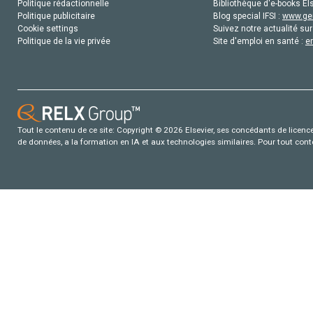
Politique rédactionnelle
Bibliothèque d'e-books Els
Politique publicitaire
Blog special IFSI :
www.gen
Cookie settings
Suivez notre actualité sur
Politique de la vie privée
Site d'emploi en santé :
e
Tout le contenu de ce site: Copyright © 2026 Elsevier, ses concédants de licence e
de données, a la formation en IA et aux technologies similaires. Pour tout con