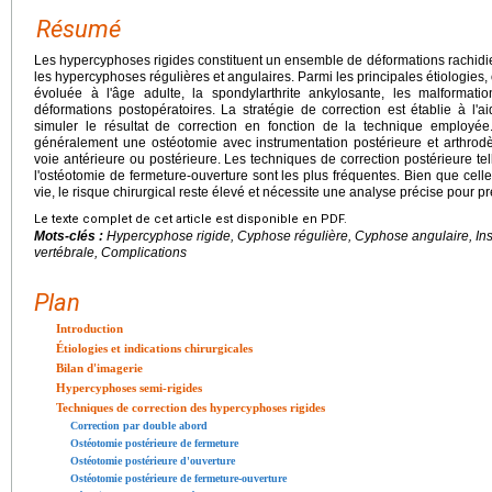
Résumé
Les hypercyphoses rigides constituent un ensemble de déformations rachidie
les hypercyphoses régulières et angulaires. Parmi les principales étiologie
évoluée à l'âge adulte, la spondylarthrite ankylosante, les malformatio
déformations postopératoires. La stratégie de correction est établie à l'a
simuler le résultat de correction en fonction de la technique employée
généralement une ostéotomie avec instrumentation postérieure et arthrodè
voie antérieure ou postérieure. Les techniques de correction postérieure tel
l'ostéotomie de fermeture-ouverture sont les plus fréquentes. Bien que celle
vie, le risque chirurgical reste élevé et nécessite une analyse précise pour p
Le texte complet de cet article est disponible en PDF.
Mots-clés :
Hypercyphose rigide, Cyphose régulière, Cyphose angulaire, Ins
vertébrale, Complications
Plan
Introduction
Étiologies et indications chirurgicales
Bilan d'imagerie
Hypercyphoses semi-rigides
Techniques de correction des hypercyphoses rigides
Correction par double abord
Ostéotomie postérieure de fermeture
Ostéotomie postérieure d'ouverture
Ostéotomie postérieure de fermeture-ouverture