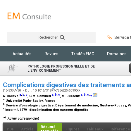
Rechercher
Service C
Rechercher
Actualités
Revues
Traités EMC
Domaines
PATHOLOGIE PROFESSIONNELLE ET DE
L'ENVIRONNEMENT
Complications digestives des traitements 
[16-537-A-30] - Doi : 10.1016/S1877-7856(25)50990-X
a
,
b
,
c
a
,
b
,
c
a
,
b
,
c
,
⁎
A. Boilève
, G.M. Camilleri
, M. Ducreux
a
Université Paris-Saclay, France
b
Service d'oncologie digestive, Département de médecine, Gustave-Roussy, Vil
c
Inserm U1279 : dissémination des cancers digestifs
Auteur correspondant.
Résumé
PDF
Article
Figures
Tableaux
Référence