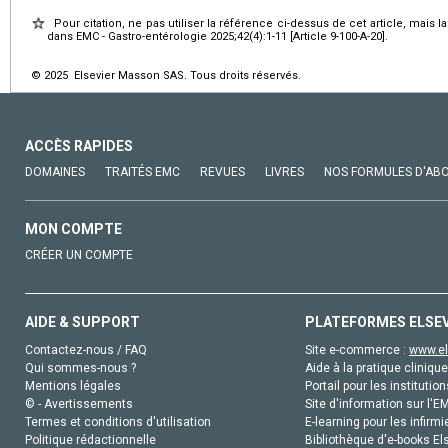
Pour citation, ne pas utiliser la référence ci-dessus de cet article, mais l
dans EMC - Gastro-entérologie 2025;42(4):1-11 [Article 9-100-A-20].
© 2025 Elsevier Masson SAS. Tous droits réservés.
ACCÈS RAPIDES
DOMAINES
TRAITÉS EMC
REVUES
LIVRES
NOS FORMULES D'AB
MON COMPTE
CRÉER UN COMPTE
AIDE & SUPPORT
PLATEFORMES ELSE
Contactez-nous / FAQ
Site e-commerce :
www.el
Qui sommes-nous ?
Aide à la pratique clinique
Mentions légales
Portail pour les institution
© - Avertissements
Site d'information sur l'E
Termes et conditions d'utilisation
E-learning pour les infirmi
Politique rédactionnelle
Bibliothèque d'e-books Els