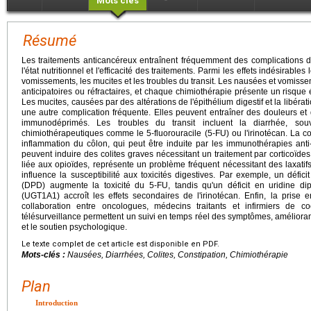
Mots clés
Résumé
Les traitements anticancéreux entraînent fréquemment des complications dig
l'état nutritionnel et l'efficacité des traitements. Parmi les effets indésirable
vomissements, les mucites et les troubles du transit. Les nausées et vomisse
anticipatoires ou réfractaires, et chaque chimiothérapie présente un risque 
Les mucites, causées par des altérations de l'épithélium digestif et la libéra
une autre complication fréquente. Elles peuvent entraîner des douleurs et d
immunodéprimés. Les troubles du transit incluent la diarrhée, sou
chimiothérapeutiques comme le 5-fluorouracile (5-FU) ou l'irinotécan. La co
inflammation du côlon, qui peut être induite par les immunothérapies ant
peuvent induire des colites graves nécessitant un traitement par corticoïdes
liée aux opioïdes, représente un problème fréquent nécessitant des laxat
influence la susceptibilité aux toxicités digestives. Par exemple, un défi
(DPD) augmente la toxicité du 5-FU, tandis qu'un déficit en uridine di
(UGT1A1) accroît les effets secondaires de l'irinotécan. Enfin, la prise
collaboration entre oncologues, médecins traitants et infirmiers de c
télésurveillance permettent un suivi en temps réel des symptômes, améliorant
et le soutien psychologique.
Le texte complet de cet article est disponible en PDF.
Mots-clés :
Nausées, Diarrhées, Colites, Constipation, Chimiothérapie
Plan
Introduction