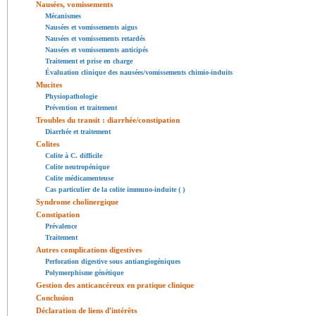
Nausées, vomissements
Mécanismes
Nausées et vomissements aigus
Nausées et vomissements retardés
Nausées et vomissements anticipés
Traitement et prise en charge
Évaluation clinique des nausées/vomissements chimio-induits
Mucites
Physiopathologie
Prévention et traitement
Troubles du transit : diarrhée/constipation
Diarrhée et traitement
Colites
Colite à C. difficile
Colite neutropénique
Colite médicamenteuse
Cas particulier de la colite immuno-induite ( )
Syndrome cholinergique
Constipation
Prévalence
Traitement
Autres complications digestives
Perforation digestive sous antiangiogéniques
Polymorphisme génétique
Gestion des anticancéreux en pratique clinique
Conclusion
Déclaration de liens d'intérêts