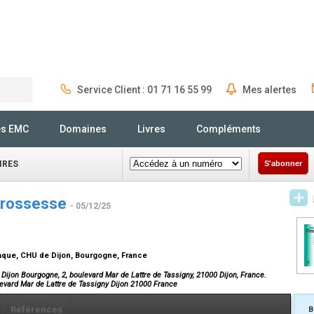
Service Client : 01 71 16 55 99
Mes alertes
Rechercher
és EMC
Domaines
Livres
Compléments
IRES
S'abonner
 grossesse
- 05/12/25
iaque, CHU de Dijon, Bourgogne, France
Dijon Bourgogne, 2, boulevard Mar de Lattre de Tassigny, 21000 Dijon, France.
levard Mar de Lattre de Tassigny Dijon 21000 France
Références
B