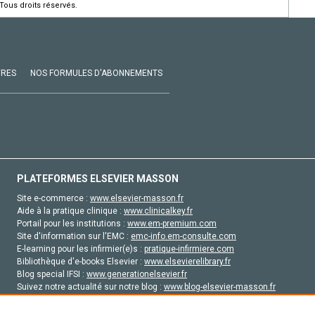
Tous droits réservés.
VRES
NOS FORMULES D'ABONNEMENTS
PLATEFORMES ELSEVIER MASSON
Site e-commerce :
www.elsevier-masson.fr
Aide à la pratique clinique :
www.clinicalkey.fr
Portail pour les institutions :
www.em-premium.com
Site d'information sur l'EMC :
emc-info.em-consulte.com
E-learning pour les infirmier(e)s :
pratique-infirmiere.com
Bibliothèque d'e-books Elsevier :
www.elsevierelibrary.fr
Blog special IFSI :
www.generationelsevier.fr
Suivez notre actualité sur notre blog :
www.blog-elsevier-masson.fr
Site d'emploi en santé :
emploisante.com