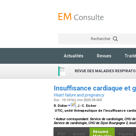
Rechercher
Actualités
Revues
Trait
REVUE DES MALADIES RESPIRATO
Insuffisance cardiaque et
Heart failure and pregnancy
Doi : 10.1016/j.rmr.2025.09.003
⁎
R. Didier
, J.-C. Eicher
UTIC, unité thérapeutique de l’insuffisance card
⁎
Auteur correspondant. Service de cardiologie, CHU de 
Service de cardiologie, CHU de Dijon Bourgogne 2, bou
Résumé
PDF
Article
Figures