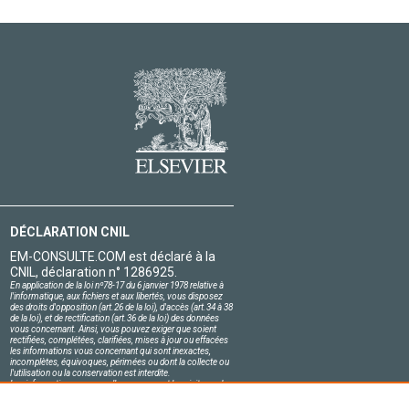
DÉCLARATION CNIL
EM-CONSULTE.COM est déclaré à la
CNIL, déclaration n° 1286925.
En application de la loi nº78-17 du 6 janvier 1978 relative à
l'informatique, aux fichiers et aux libertés, vous disposez
des droits d'opposition (art.26 de la loi), d'accès (art.34 à 38
de la loi), et de rectification (art.36 de la loi) des données
vous concernant. Ainsi, vous pouvez exiger que soient
rectifiées, complétées, clarifiées, mises à jour ou effacées
les informations vous concernant qui sont inexactes,
incomplètes, équivoques, périmées ou dont la collecte ou
l'utilisation ou la conservation est interdite.
Les informations personnelles concernant les visiteurs de
notre site, y compris leur identité, sont confidentielles.
Le responsable du site s'engage sur l'honneur à respecter