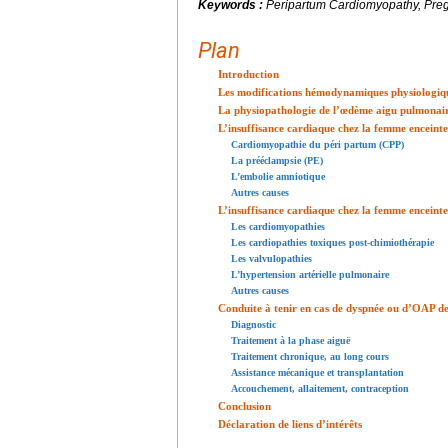
Keywords :
Peripartum Cardiomyopathy, Pregn
Plan
Introduction
Les modifications hémodynamiques physiologique
La physiopathologie de l’œdème aigu pulmonair
L’insuffisance cardiaque chez la femme enceint
Cardiomyopathie du péri partum (CPP)
La prééclampsie (PE)
L’embolie amniotique
Autres causes
L’insuffisance cardiaque chez la femme enceint
Les cardiomyopathies
Les cardiopathies toxiques post-chimiothérapie
Les valvulopathies
L’hypertension artérielle pulmonaire
Autres causes
Conduite à tenir en cas de dyspnée ou d’OAP de
Diagnostic
Traitement à la phase aiguë
Traitement chronique, au long cours
Assistance mécanique et transplantation
Accouchement, allaitement, contraception
Conclusion
Déclaration de liens d’intérêts