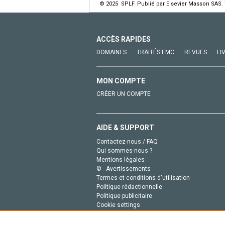
© 2025 SPLF. Publié par Elsevier Masson SAS. 
ACCÈS RAPIDES
DOMAINES
TRAITÉS EMC
REVUES
LI
MON COMPTE
CRÉER UN COMPTE
AIDE & SUPPORT
Contactez-nous / FAQ
Qui sommes-nous ?
Mentions légales
© - Avertissements
Termes et conditions d'utilisation
Politique rédactionnelle
Politique publicitaire
Cookie settings
Politique de la vie privée