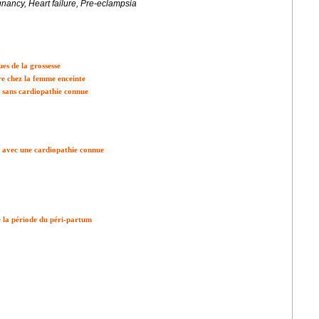
ancy, Heart failure, Pre-eclampsia
s de la grossesse
e chez la femme enceinte
e sans cardiopathie connue
e avec une cardiopathie connue
 la période du péri-partum