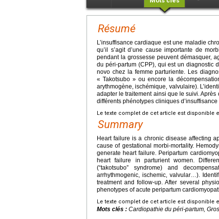
Mots clés
Résumé
L’insuffisance cardiaque est une maladie chron
qu’il s’agit d’une cause importante de mor
pendant la grossesse peuvent démasquer, ag
du péri-partum (CPP), qui est un diagnostic d
novo chez la femme parturiente. Les diagnost
« Takotsubo » ou encore la décompensation d’
arythmogène, ischémique, valvulaire). L’identi
adapter le traitement ainsi que le suivi. Apr
différents phénotypes cliniques d’insuffisance
Le texte complet de cet article est disponible 
Summary
Heart failure is a chronic disease affecting a
cause of gestational morbi-mortality. Hemod
generate heart failure. Peripartum cardiomyo
heart failure in parturient women. Diffe
(“takotsubo” syndrome) and decompensatio
arrhythmogenic, ischemic, valvular…). Identif
treatment and follow-up. After several physio
phenotypes of acute peripartum cardiomyopat
Le texte complet de cet article est disponible 
Mots clés :
Cardiopathie du péri-partum, Gro