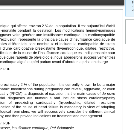
p
L
u
ique qui affecte environ 2 % de la population. Il est aujourd’hui établi
bi-mortalité pendant la gestation. Les modifications hémodynamiques
graver voire générer une insuffisance cardiaque. La cardiomyopathie
’exclusion, représente la principale cause d’insuffisance cardiaque de
ics différentiels sont nombreux et incluent la cardiopathie de stress
une cardiopathie préexistante (hypertrophique, dilatée, restrictive,
fication de la cause de l’insuffisance cardiaque est indispensable pour
ès quelques rappels de physiologie, nous aborderons successivement les
 cardiaque aiguë du péri partum avant d’aborder la prise en charge.
en PDF.
pproximately 2 % of the population. It is currently known to be a major
ynamic modifications during pregnancy can reveal, aggravate, or even
pathy (PPCM), a diagnosis of exclusion, is the main cause of
de novo
rential diagnoses are numerous and include stress cardiomyopathy
n of preexisting cardiopathy (hypertrophic, dilated, restrictive
ication of the cause of heart failure is mandatory in view of adapting
logical reminders, we will successively consider the different clinical
hy, and then provide indications on treatment and management.
en PDF.
ssesse, Insuffisance cardiaque, Pré-éclampsie